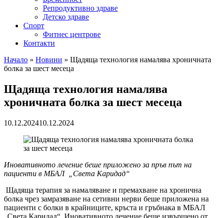
Репродуктивно здраве
Детско здраве
Спорт
Фитнес центрове
Контакти
Начало
»
Новини
»
Щадяща технология намалява хроничната
болка за шест месеца
Щадяща технология намалява
хроничната болка за шест месеца
10.12.2024
10.12.2024
Иновативното лечение беше приложено за пръв път на
пациенти в МБАЛ
„Света Каридад“
Щадяща терапия за намаляване и премахване на хронична
болка чрез замразяване на сетивни нерви беше приложена на
пациенти с болки в крайниците, кръста и гръбнака в МБАЛ
„Света Каридад“. Иновативното лечение беше извършено от