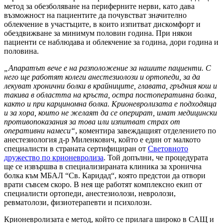
метод за обезболяване на периферните нерви, като дава
възможност на пациентите да почувстват значително
облекчение в участъците, в които изпитват дискомфорт и
обездвижване за минимум половин година. При някои
пациенти се наблюдава и облекчение за година, дори година и
половина.
„Апаратът вече е на разположение за нашите пациенти. С
него ще работят колеги анестезиолози и ортопеди, за да
лекуват хронични болки в крайниците, главата, гръдния кош и
такива в областта на кръста, остра постоперативна болка,
както и при карциномна болка. Крионевролизата е подходяща
и за хора, които не желаят да се оперират, имат медицински
противопоказания за това или изпитват страх от
оперативни намеси“
, коментира завеждащият отделението по
анестезиология д-р Миленкович, който е един от малкото
специалисти в страната сертифициран от
Световното
дружество по крионевролиза
. Той допълни, че процедурата
ще се извършва в специализираната клиника за хронична
болка към МБАЛ “Св. Каридад“, която предстои да отвори
врати съвсем скоро. В нея ще работят комплексно екип от
специалисти ортопеди, анестезиолози, невролози,
ревматолози, физиотерапевти и психолози.
Крионевролизата е метод, който се прилага широко в САЩ и