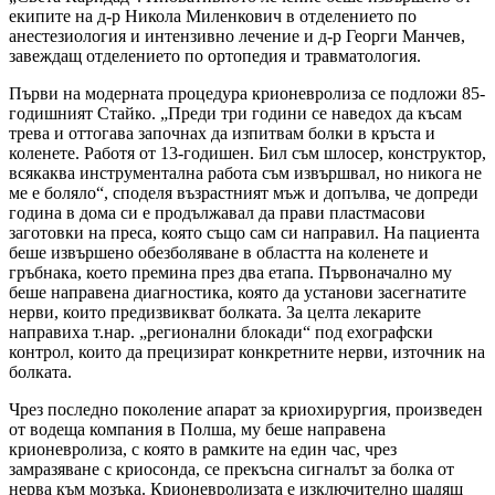
екипите на д-р Никола Миленкович в отделението по
анестезиология и интензивно лечение и д-р Георги Манчев,
завеждащ отделението по ортопедия и травматология.
Първи на модерната процедура крионевролиза се подложи 85-
годишният Стайко. „Преди три години се наведох да късам
трева и оттогава започнах да изпитвам болки в кръста и
коленете. Работя от 13-годишен. Бил съм шлосер, конструктор,
всякаква инструментална работа съм извършвал, но никога не
ме е боляло“, споделя възрастният мъж и допълва, че допреди
година в дома си е продължавал да прави пластмасови
заготовки на преса, която също сам си направил. На пациента
беше извършено обезболяване в областта на коленете и
гръбнака, което премина през два етапа. Първоначално му
беше направена диагностика, която да установи засегнатите
нерви, които предизвикват болката. За целта лекарите
направиха т.нар. „регионални блокади“ под ехографски
контрол, които да прецизират конкретните нерви, източник на
болката.
Чрез последно поколение апарат за криохирургия, произведен
от водеща компания в Полша, му беше направена
крионевролиза, с която в рамките на един час, чрез
замразяване с криосонда, се прекъсна сигналът за болка от
нерва към мозъка. Крионевролизата е изключително щадящ