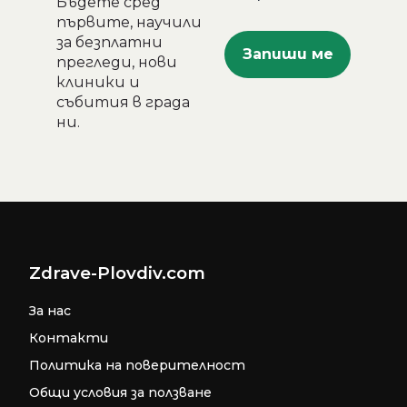
Бъдете сред
първите, научили
за безплатни
прегледи, нови
клиники и
събития в града
ни.
Zdrave-Plovdiv.com
За нас
Контакти
Политика на поверителност
Общи условия за ползване