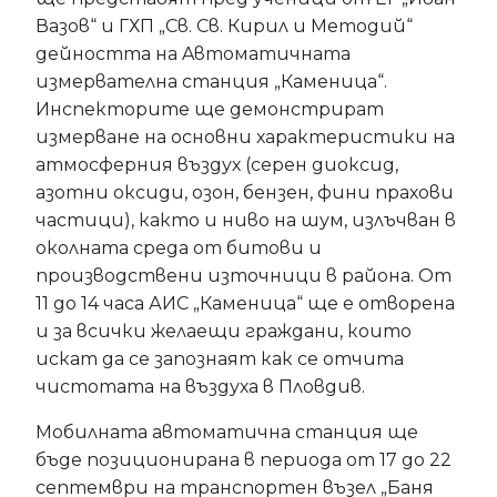
Вазов“ и ГХП „Св. Св. Кирил и Методий“
дейността на Aвтоматичната
измервателна станция „Каменица“.
Инспекторите ще демонстрират
измерване на основни характеристики на
атмосферния въздух (серен диоксид,
азотни оксиди, озон, бензен, фини прахови
частици), както и ниво на шум, излъчван в
околната среда от битови и
производствени източници в района. От
11 до 14 часа АИС „Каменица“ ще е отворена
и за всички желаещи граждани, които
искат да се запознаят как се отчита
чистотата на въздуха в Пловдив.
Мобилната автоматична станция ще
бъде позиционирана в периода от 17 до 22
септември на транспортен възел „Баня