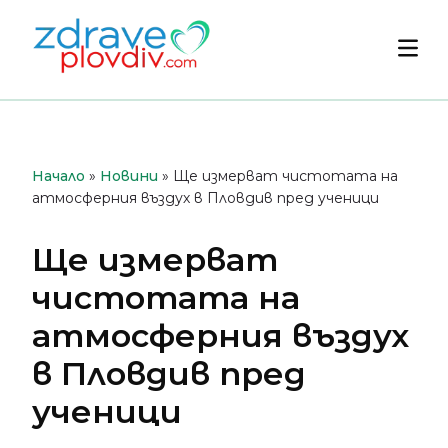
Преминете
към
Осн
съдържанието
мен
Начало
»
Новини
»
Ще измерват чистотата на
атмосферния въздух в Пловдив пред ученици
Ще измерват
чистотата на
атмосферния въздух
в Пловдив пред
ученици