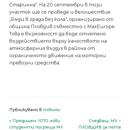
Старинна“. На 20 септември в този
участък ще се проведе и велошествие
„Бъди в града без кола“, организирано от
община Пловдив съвместно с MaxEurope.
Това е възможност да бъде отчетено
въздействието върху качеството на
атмосферния въздух в района от
ограниченото движение на моторни
превозни средства.
Публикувано в
Новини
Навигация
Предишен:
1070 нови
Следващ:
МУ –
студенти посреща МУ
ПЛОВДИВ за пета