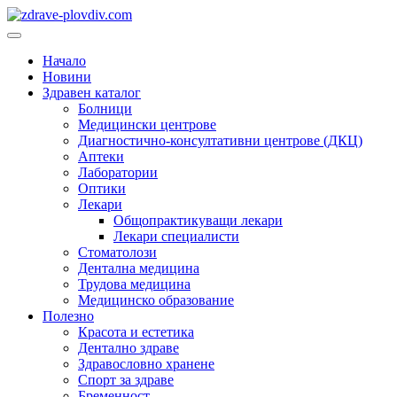
Преминете
към
Основно
съдържанието
меню
Начало
Новини
Здравен каталог
Болници
Медицински центрове
Диагностично-консултативни центрове (ДКЦ)
Аптеки
Лаборатории
Оптики
Лекари
Общопрактикуващи лекари
Лекари специалисти
Стоматолози
Дентална медицина
Трудова медицина
Медицинско образование
Полезно
Красота и естетика
Дентално здраве
Здравословно хранене
Спорт за здраве
Бременност