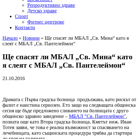
Репродуктивно здраве
Детско здраве
Спорт
Фитнес центрове
Контакти
Начало
»
Новини
»
Ще спасят ли МБАЛ „Св. Мина“ като я
слеят с МБАЛ „Св. Пантелеймон“
Ще спасят ли МБАЛ „Св. Мина“ като
я слеят с МБАЛ „Св. Пантелеймон“
21.10.2016
Драмата с Първа градска болница продължава, като рискът от
фалит е наистина сериозен. Ето защо на следващата общинска
сесия ще бъде предложено сливането на болницата с друго
общинско здравно заведение –
МБАЛ "Св. Пантелеймон"
,
позната още като Втора градска болница. Кметът инж. Иван
Тотев заяви, че това е реална възможност за спасяването на
лечебницата, като същинската процедура трябва да стартира
до края на годината.