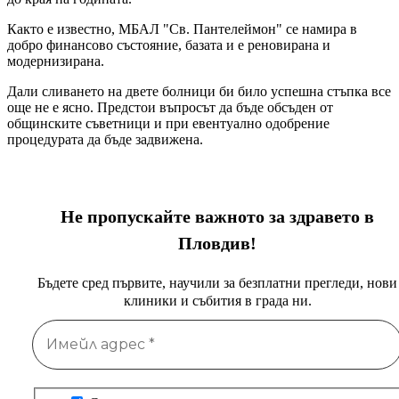
Както е известно, МБАЛ "Св. Пантелеймон" се намира в
добро финансово състояние, базата и е реновирана и
модернизирана.
Дали сливането на двете болници би било успешна стъпка все
още не е ясно. Предстои въпросът да бъде обсъден от
общинските съветници и при евентуално одобрение
процедурата да бъде задвижена.
Не пропускайте важното за здравето в
Пловдив!
Бъдете сред първите, научили за безплатни прегледи, нови
клиники и събития в града ни.