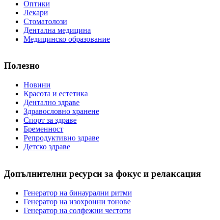
Оптики
Лекари
Стоматолози
Дентална медицина
Медицинско образование
Полезно
Новини
Красота и естетика
Дентално здраве
Здравословно хранене
Спорт за здраве
Бременност
Репродуктивно здраве
Детско здраве
Допълнителни ресурси за фокус и релаксация
Генератор на бинаурални ритми
Генератор на изохронни тонове
Генератор на солфежни честоти