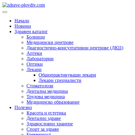
Преминете
към
Основно
съдържанието
меню
Начало
Новини
Здравен каталог
Болници
Медицински центрове
Диагностично-консултативни центрове (ДКЦ)
Аптеки
Лаборатории
Оптики
Лекари
Общопрактикуващи лекари
Лекари специалисти
Стоматолози
Дентална медицина
Трудова медицина
Медицинско образование
Полезно
Красота и естетика
Дентално здраве
Здравословно хранене
Спорт за здраве
Бременност