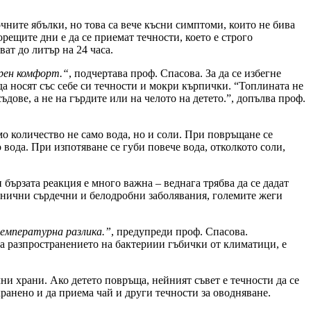
ните ябълки, но това са вече късни симптоми, които не бива
рещите дни е да се приемат течности, което е строго
ват до литър на 24 часа.
рен комфорт.
“
, подчертава проф. Спасова. За да се избегне
 да носят със себе си течности и мокри кърпички. “Топлината не
ове, а не на гърдите или на челото на детето.”, допълва проф.
о количество не само вода, но и соли. При повръщане се
 вода. При изпотяване се губи повече вода, отколкото соли,
 бързата реакция е много важна – веднага трябва да се дадат
ронични сърдечни и белодробни заболявания, големите жеги
емпературна разлика.”
, предупреди проф. Спасова.
на разпространението на бактериии гъбички от климатици, е
ни храни. Ако детето повръща, нейният съвет е течности да се
 хранено и да приема чай и други течности за оводняване.