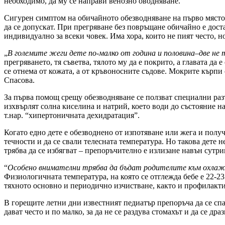
необходимо, да му се направи венозно оводняване.
Сигурен симптом на обичайното обезводняване на първо място 
да се допускат. При прегряване без повръщане обичайно е доста
индивидуално за всеки човек. Има хора, които не пият често, но 
„
В
големите жеги
дете по-малко от година и половина
–
две не 
прегряването, тя съветва, тялото му да е покрито, а главата да
се отнема от кожата, а от кръвоносните съдове. Мокрите кърпи
Спасова.
За първа помощ срещу обезводняване се ползват специални разт
изхвърлят солна киселина и натрий, което води до състояние на
т.нар. “хипертоничната дехидратация”.
Когато едно дете е обезводнено от изпотяване или жега и получ
течности и да се свали телесната температура. Но такова дете
трябва да се избягват – препоръчително е излизане навън сутри
“
Особено внимателни трябва да бъдат родителите към охла
Физиологичната температура, на която се отглежда бебе е 22-2
тяхното основно и периодично изчистване, както и профилакти
В горещите летни дни известният педиатър препоръча да се спа
дават често и по малко, за да не се раздува стомахът и да се д