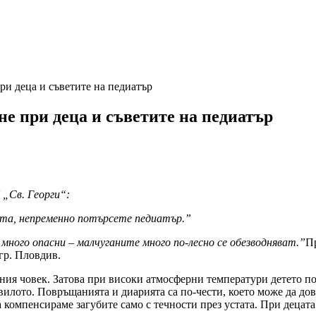
ри деца и съветите на педиатър
е при деца и съветите на педиатър
 „Св. Георги“
:
ата, непременно
по
търсете педиатър
.”
много опасни – малчуганите много по-лесно се обезводняват.
”
П
гр. Пловдив.
ния човек. Затова при високи атмосферни температури детето по
авилото. Повръщанията и диарията са по-чести, което може да до
а компенсираме загубите само с течности през устата. При децата