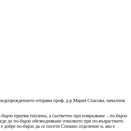
редупреждението отправи проф. д-р Мария Спасова, началник
-бързо приема топлина, а съответно при измръзване – по-бързо
веде до по-бързо обезводняване отколкото при по-възрастните.
 е добре по-бързо да се посети Спешно отделение и, ако е