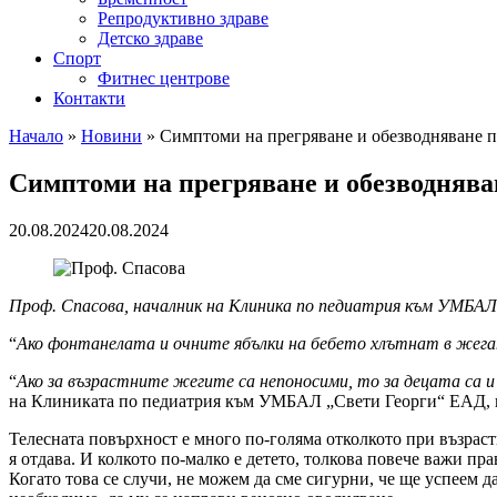
Репродуктивно здраве
Детско здраве
Спорт
Фитнес центрове
Контакти
Начало
»
Новини
»
Симптоми на прегряване и обезводняване п
Симптоми на прегряване и обезводняван
20.08.2024
20.08.2024
Проф. Спасова, началник на Клиника по педиатрия към УМБАЛ
“
Ако фонтанелата и очните ябълки на бебето хлътнат в жег
“
Ако за възрастните жегите са непоносими, то за децата са и 
на Клиниката по педиатрия към УМБАЛ „Свети Георги“ ЕАД, 
Телесната повърхност е много по-голяма отколкото при възраст
я отдава. И колкото по-малко е детето, толкова повече важи пр
Когато това се случи, не можем да сме сигурни, че ще успеем д