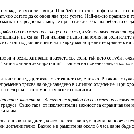
е жажда и сухи лигавици. При бебетата хлътват фонтанелата и оч
тъчно детето да се оводнява през устата. Най-важно правило в го
майките е редно да знаят, че при тегло до 10 кг на бебетата се да
трябва да се излага на
слънце на
плажа, където
няма температу
 е с шапка и на сянка. При излизане навън напомня на родителите
 се слагат под мишниците или върху магистралните кръвоносни съд
вори и рехидратиращи прахчета със соли, тъй като се губи голям
 “хипотонична дехидратация” – загуба на повече соли, отколкото
и топлинен удар, тогава състоянието му е тежко. В такива случаи
 непременно трябва да бъде заведено в Спешно отделение. При х
н и вечер, когато температурите са по-ниски.
ждането с климатик
–
детето
не трябва да се
излага на
голяма т
3 градуса. Също така, от изключителна важност за ограничаване 
ката им.
зва и правилна диета, която включва консумацията на повече теч
разни допълнително. Важно е в рамките на около 6 часа да не бъде