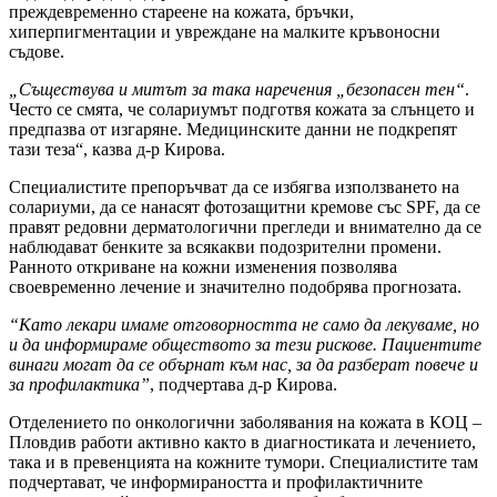
преждевременно стареене на кожата, бръчки,
хиперпигментации и увреждане на малките кръвоносни
съдове.
„Съществува и митът за така наречения „безопасен тен“
.
Често се смята, че солариумът подготвя кожата за слънцето и
предпазва от изгаряне. Медицинските данни не подкрепят
тази теза“, казва д-р Кирова.
Специалистите препоръчват да се избягва използването на
солариуми, да се нанасят фотозащитни кремове със SPF, да се
правят редовни дерматологични прегледи и внимателно да се
наблюдават бенките за всякакви подозрителни промени.
Ранното откриване на кожни изменения позволява
своевременно лечение и значително подобрява прогнозата.
“Като лекари имаме отговорността не само да лекуваме, но
и да информираме обществото за тези рискове. Пациентите
винаги могат да се обърнат към нас, за да разберат повече и
за профилактика”
, подчертава д-р Кирова.
Отделението по онкологични заболявания на кожата в КОЦ –
Пловдив работи активно както в диагностиката и лечението,
така и в превенцията на кожните тумори. Специалистите там
подчертават, че информираността и профилактичните