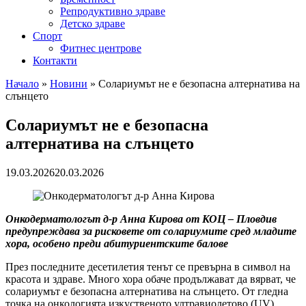
Репродуктивно здраве
Детско здраве
Спорт
Фитнес центрове
Контакти
Начало
»
Новини
»
Солариумът не е безопасна алтернатива на
слънцето
Солариумът не е безопасна
алтернатива на слънцето
19.03.2026
20.03.2026
Онкодерматологът д-р Анна Кирова от КОЦ – Пловдив
предупреждава за рисковете от солариумите сред младите
хора, особено преди абитуриентските балове
През последните десетилетия тенът се превърна в символ на
красота и здраве. Много хора обаче продължават да вярват, че
солариумът е безопасна алтернатива на слънцето. От гледна
точка на онкологията изкуственото ултравиолетово (UV)