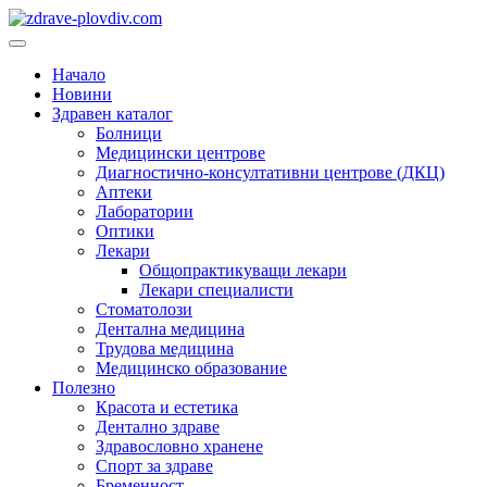
Преминете
към
Основно
съдържанието
меню
Начало
Новини
Здравен каталог
Болници
Медицински центрове
Диагностично-консултативни центрове (ДКЦ)
Аптеки
Лаборатории
Оптики
Лекари
Общопрактикуващи лекари
Лекари специалисти
Стоматолози
Дентална медицина
Трудова медицина
Медицинско образование
Полезно
Красота и естетика
Дентално здраве
Здравословно хранене
Спорт за здраве
Бременност