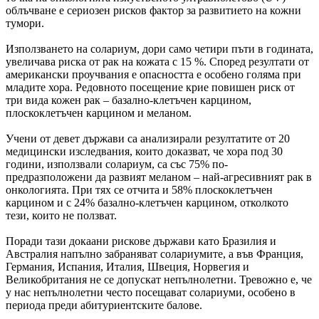
облъчване е сериозен рисков фактор за развитието на кожни
тумори.
Използването на солариум, дори само четири пъти в годината,
увеличава риска от рак на кожата с 15 %. Според резултати от
американски проучвания е опасността е особено голяма при
младите хора. Редовното посещение крие повишен риск от
три вида кожен рак – базално-клетъчен карцином,
плоскоклетъчен карцином и меланом.
Учени от девет държави са анализирали резултатите от 20
медицински изследвания, които доказват, че хора под 30
години, използвали солариум, са със 75% по-
предразположени да развият меланом – най-агресивният рак в
онкологията. При тях се отчита и 58% плоскоклетъчен
карцином и с 24% базално-клетъчен карцином, отколкото
тези, които не ползват.
Поради тази докаани рискове държави като Бразилия и
Австралия напълно забраняват солариумите, а във Франция,
Германия, Испания, Италия, Швеция, Норвегия и
Великобритания не се допускат непълнолетни. Тревожно е, че
у нас непълнолетни често посещават солариуми, особено в
периода преди абитуриентските балове.