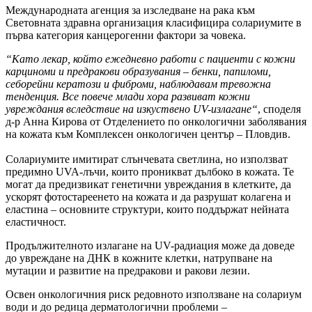
Международната агенция за изследване на рака към
Световната здравна организация класифицира солариумите в
първа категория канцерогенни фактори за човека.
“Като лекар, който ежедневно работи с пациенти с кожни
карциноми и предракови образувания – бенки, папиломи,
себорейни кератози и фиброми, наблюдавам тревожна
тенденция. Все повече млади хора развиват кожни
увреждания вследствие на изкуствено UV-излагане“
, споделя
д-р Анна Кирова от Отделението по онкологични заболявания
на кожата към Комплексен онкологичен център – Пловдив.
Солариумите имитират слънчевата светлина, но използват
предимно UVA-лъчи, които проникват дълбоко в кожата. Те
могат да предизвикат генетични увреждания в клетките, да
ускорят фотостареенето на кожата и да разрушат колагена и
еластина – основните структури, които поддържат нейната
еластичност.
Продължителното излагане на UV-радиация може да доведе
до увреждане на ДНК в кожните клетки, натрупване на
мутации и развитие на предракови и ракови лезии.
Освен онкологичния риск редовното използване на солариум
води и до редица дерматологични проблеми –