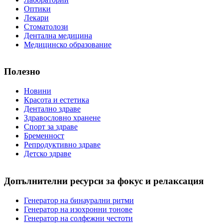
Оптики
Лекари
Стоматолози
Дентална медицина
Медицинско образование
Полезно
Новини
Красота и естетика
Дентално здраве
Здравословно хранене
Спорт за здраве
Бременност
Репродуктивно здраве
Детско здраве
Допълнителни ресурси за фокус и релаксация
Генератор на бинаурални ритми
Генератор на изохронни тонове
Генератор на солфежни честоти