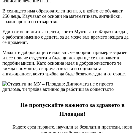
изписано лечение и т.н.
В селището има образователен център, в който се обучават
250 деца. Изучават се основи на математиката, английски,
градинарство и готварство.
Един от основните акценти, които Мунтазар и Фараз виждат,
е работата именно с децата, за да може във времето нещата да
се променят.
Младите доброволци се надяват, че добрият пример е заразен
и все повече студенти и бъдещи лекари ще се включват в
подобни мисии. Като основна идея в доброволчеството те
виждат помощта, съпричастността и социалната
ангажираност, която трябва да бъде безвъзмездна и от сърце.
Не пропускайте важното за здравето в
Пловдив!
Бъдете сред първите, научили за безплатни прегледи, нови
клиники и събития в града ни.