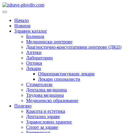
Преминете
към
Основно
съдържанието
меню
Начало
Новини
Здравен каталог
Болници
Медицински центрове
Диагностично-консултативни центрове (ДКЦ)
Аптеки
Лаборатории
Оптики
Лекари
Общопрактикуващи лекари
Лекари специалисти
Стоматолози
Дентална медицина
Трудова медицина
Медицинско образование
Полезно
Красота и естетика
Дентално здраве
Здравословно хранене
Спорт за здраве
Бременност