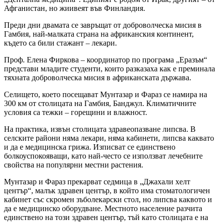
Афганистан, но жиивеят във Финландия.
Преди дни двамата се завръщат от доброволческа мисия в
Гамбия, най-малката страна на африканския континент,
където са били стажант – лекари.
Проф. Елена Фиркова – координатор по програма „Eразъм“
представи младите студенти, които разказаха как е преминала
тяхната доброволческа мисия в африканската държава.
Селището, което посещават Мунтазар и Фараз се намира на
300 км от столицата на Гамбия, Банджул. Климатичните
условия са тежки – горещини и влажност.
На практика, извън столицата здравеопазване липсва. В
селските райони няма лекари, няма кабинети, липсва каквато
и да е медицинска грижа. Изписват се единствено
болкоуспокояващи, като най-често се използват лечебните
свойства на популярни местни растения.
Мунтазар и Фараз прекарват седмица в „Джахали хелт
център“, малък здравен център, в който има стоматологичен
кабинет със скромен зъболекарски стол, но липсва каквото и
да е медицинско оборудване. Местното население разчита
единствено на този здравен център, тъй като столицата е на