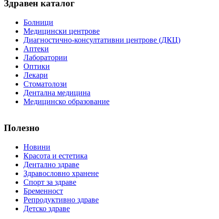
Здравен каталог
Болници
Медицински центрове
Диагностично-консултативни центрове (ДКЦ)
Аптеки
Лаборатории
Оптики
Лекари
Стоматолози
Дентална медицина
Медицинско образование
Полезно
Новини
Красота и естетика
Дентално здраве
Здравословно хранене
Спорт за здраве
Бременност
Репродуктивно здраве
Детско здраве