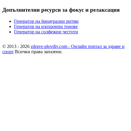
Допълнителни ресурси за фокус и релаксация
Генератор на бинаурални ритми
Генератор на изохронни тонове
Генератор на солфежни честоти
© 2013 - 2026
zdrave-plovdiv.com - Онлайн портал за здраве и
спорт
Всички права запазени.