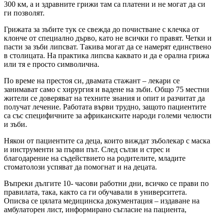
300 км, а и здравните грижи там са платени и не могат да си
ги позволят.
Грижата за зъбите тук се свежда до почистване с клечка от
клонче от специално дърво, като не всички го правят. Четки и
пасти за зъби липсват. Такива могат да се намерят единствено
в столицата. На практика липсва каквато и да е орална грижа
или тя е просто символична.
По време на престоя си, двамата стажант – лекари се
занимават само с хирургия и вадене на зъби. Общо 75 местни
жители се доверяват на техните знания и опит и разчитат да
получат лечение. Работата върви трудно, защото пациентите
са със специфичните за африканските народи големи челюсти
и зъби.
Някои от пациентите са деца, които виждат зъболекар с маска
и инструменти за първи път. След сълзи и стрес и
благодарение на съдействието на родителите, младите
стоматолози успяват да помогнат и на децата.
Въпреки дългите 10- часови работни дни, всичко се прави по
правилата, така, както са ги обучавали в университета.
Описва се цялата медицинска документация – издаване на
амбулаторен лист, информирано съгласие на пациента,