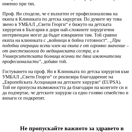
именно при тях.
Проф. Ян сподели, че е възхитен от професионализма на
екипа в Клиниката по детска хирургия. По думите му това
звено в УМБАЛ „Свети Георги“ е бижуто на детската
хирургия в България и дори най-сложните хирургични
интервенции могат да бъдат извършени там. Той сравни
екипа на клиниката с „войници в бойна готовност“.
„При
подобни операции всеки член на екипа е от огромно значение –
от анестезиолога до медицинската сестра, а в
Университетската болница всички те бяха изключителни
професионалисти“
, добави той.
Гостуването на проф. Ян в Клиниката по детска хирургия към
УМБАЛ „Свети Георги“ се реализира благодарение на
„Европейската Асоциация на детските хирурзи“ (EUPSA).
Той не пропусна възможността да благодари на колегите си и
да подчертае, че детските хирурзи са едно голямо семейство и
винаги се подкрепят.
Не пропускайте важното за здравето в