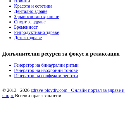
Новини
Красота и естетика
Дентално здраве
Здравословно хранене
Спорт за здраве
Бременност
Репродуктивно здраве
Детско здраве
Допълнителни ресурси за фокус и релаксация
Генератор на бинаурални ритми
Генератор на изохронни тонове
Генератор на солфежни честоти
© 2013 - 2026
zdrave-plovdiv.com - Онлайн портал за здраве и
спорт
Всички права запазени.