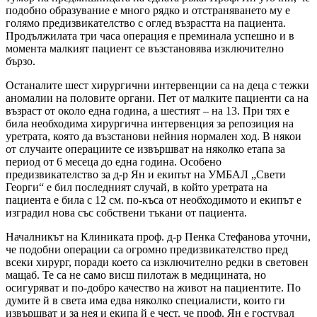
подобно образувание е много рядко и отстраняването му е
голямо предизвикателство с оглед възрастта на пациента.
Продължилата три часа операция е преминала успешно и в
момента малкият пациент се възстановява изключително
бързо.
Останалите шест хирургични интервенции са на деца с тежки
аномалии на половите органи. Пет от малките пациенти са на
възраст от около една година, а шестият – на 13. При тях е
била необходима хирургична интервенция за репозиция на
уретрата, която да възстанови нейния нормален ход. В някои
от случаите операциите се извършват на няколко етапа за
период от 6 месеца до една година. Особено
предизвикателство за д-р Ян и екипът на УМБАЛ „Свети
Георги“ е бил последният случай, в който уретрата на
пациента е била с 12 см. по-къса от необходимото и екипът е
изградил нова със собствени тъкани от пациента.
Началникът на Клиниката проф. д-р Пенка Стефанова уточни,
че подобни операции са огромно предизвикателство пред
всеки хирург, поради което са изключително редки в световен
мащаб. Те са не само висш пилотаж в медицината, но
осигуряват и по-добро качество на живот на пациентите. По
думите й в света има едва няколко специалисти, които ги
извършват и за нея и екипа й е чест, че проф. Ян е гостувал