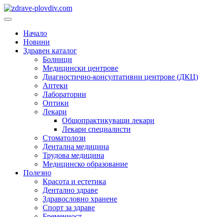
Преминете
към
Основно
съдържанието
меню
Начало
Новини
Здравен каталог
Болници
Медицински центрове
Диагностично-консултативни центрове (ДКЦ)
Аптеки
Лаборатории
Оптики
Лекари
Общопрактикуващи лекари
Лекари специалисти
Стоматолози
Дентална медицина
Трудова медицина
Медицинско образование
Полезно
Красота и естетика
Дентално здраве
Здравословно хранене
Спорт за здраве
Бременност