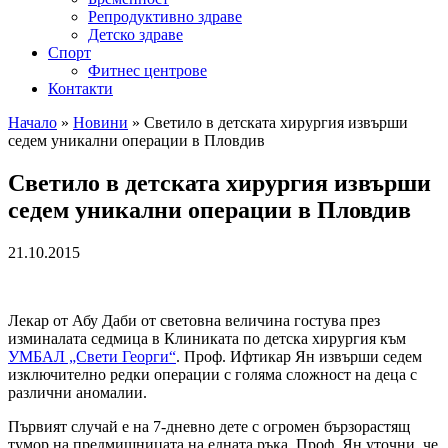
Репродуктивно здраве
Детско здраве
Спорт
Фитнес центрове
Контакти
Начало
»
Новини
»
Светило в детската хирургия извърши
седем уникални операции в Пловдив
Светило в детската хирургия извърши
седем уникални операции в Пловдив
21.10.2015
Лекар от Абу Даби от световна величина гостува през
изминалата седмица в Клиниката по детска хирургия към
УМБАЛ „Свети Георги“
. Проф. Ифтикар Ян извърши седем
изключително редки операции с голяма сложност на деца с
различни аномалии.
Първият случай е на 7-дневно дете с огромен бързорастящ
тумор на предмишницата на едната ръка. Проф. Ян уточни, че