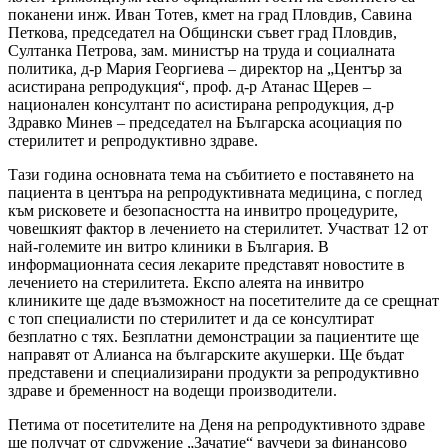
поканени инж. Иван Тотев, кмет на град Пловдив, Савина
Петкова, председател на Общински съвет град Пловдив,
Султанка Петрова, зам. министър на труда и социалната
политика, д-р Мария Георгиева – директор на „Център за
асистирана репродукция“, проф. д-р Атанас Щерев –
национален консултант по асистирана репродукция, д-р
Здравко Минев – председател на Българска асоциация по
стерилитет и репродуктивно здраве.
Тази година основната тема на събитието е поставянето на
пациента в центъра на репродуктивната медицина, с поглед
към рисковете и безопасността на инвитро процедурите,
човешкият фактор в лечението на стерилитет. Участват 12 от
най-големите ин витро клиники в България. В
информационната сесия лекарите представят новостите в
лечението на стерилитета. Експо алеята на инвитро
клиниките ще даде възможност на посетителите да се срещнат
с топ специалисти по стерилитет и да се консултират
безплатно с тях. Безплатни демонстрации за пациентите ще
направят от Алианса на българските акушерки. Ще бъдат
представени и специализирани продукти за репродуктивно
здраве и бременност на водещи производители.
Петима от посетителите на Деня на репродуктивното здраве
ще получат от сдружение „Зачатие“ ваучери за финансово