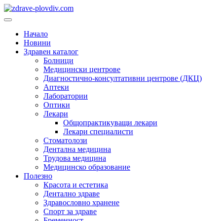
Преминете
към
Основно
съдържанието
меню
Начало
Новини
Здравен каталог
Болници
Медицински центрове
Диагностично-консултативни центрове (ДКЦ)
Аптеки
Лаборатории
Оптики
Лекари
Общопрактикуващи лекари
Лекари специалисти
Стоматолози
Дентална медицина
Трудова медицина
Медицинско образование
Полезно
Красота и естетика
Дентално здраве
Здравословно хранене
Спорт за здраве
Бременност