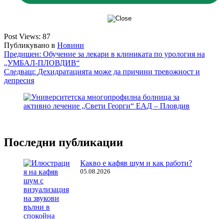
Post Views:
87
Публикувано в
Новини
Навигация
Предишен:
Обучение за лекари в клиниката по урология на
„УМБАЛ-ПЛОВДИВ“
Следващ:
Дехидратацията може да причини тревожност и
депресия
Последни публикации
Какво е кафяв шум и как работи?
05.08.2026