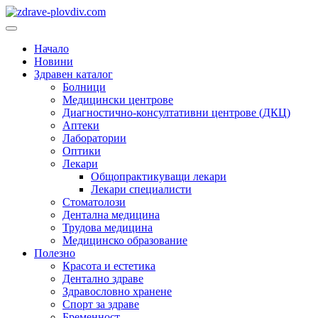
Преминете
към
Основно
съдържанието
меню
Начало
Новини
Здравен каталог
Болници
Медицински центрове
Диагностично-консултативни центрове (ДКЦ)
Аптеки
Лаборатории
Оптики
Лекари
Общопрактикуващи лекари
Лекари специалисти
Стоматолози
Дентална медицина
Трудова медицина
Медицинско образование
Полезно
Красота и естетика
Дентално здраве
Здравословно хранене
Спорт за здраве
Бременност