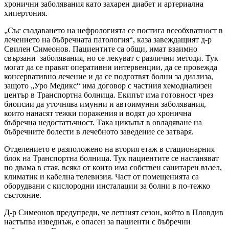
хронични заболявания като захарен диабет и артериална
хипертония.
„Със създаването на нефрологията се постига всеобхватност в
лечението на бъбречната патология“, каза завеждащият д-р
Свилен Симеонов. Пациентите са общи, имат взаимно
свързани заболявания, но се лекуват с различни методи. Тук
могат да се правят оперативни интервенции, да се провежда
консервативно лечение и да се подготвят болни за диализа,
защото „Уро Медикс“ има договор с частния хемодиализен
център в Транспортна болница. Екипът има готовност чрез
биопсии да уточнява имунни и автоимунни заболявания,
които нанасят тежки поражения и водят до хронична
бъбречна недостатъчност. Така цикълът в овладяване на
бъбречните болести в лечебното заведение се затваря.
Отделението е разположено на втория етаж в стационарния
блок на Транспортна болница. Тук пациентите се настаняват
по двама в стая, всяка от които има собствен санитарен възел,
климатик и кабелна телевизия. Част от помещенията са
оборудвани с кислородни инсталации за болни в по-тежко
състояние.
Д-р Симеонов предупреди, че летният сезон, който в Пловдив
настъпва изведнъж, е опасен за пациенти с бъбречни