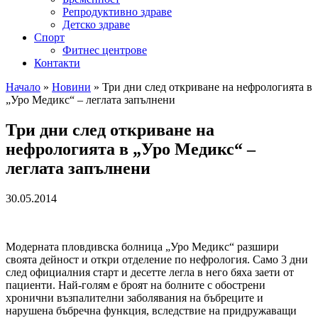
Репродуктивно здраве
Детско здраве
Спорт
Фитнес центрове
Контакти
Начало
»
Новини
»
Три дни след откриване на нефрологията в
„Уро Медикс“ – леглата запълнени
Три дни след откриване на
нефрологията в „Уро Медикс“ –
леглата запълнени
30.05.2014
Модерната пловдивска болница „Уро Медикс“ разшири
своята дейност и откри отделение по нефрология. Само 3 дни
след официалния старт и десетте легла в него бяха заети от
пациенти. Най-голям е броят на болните с обострени
хронични възпалителни заболявания на бъбреците и
нарушена бъбречна функция, вследствие на придружаващи