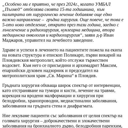
„Особено ми е приятно, че през 2024г., когато УМБАЛ
„Пълмед“ отбелязва своята 15-та годишнина, към
палитрата от хирургическо лечение добавяме още едно
важно направление – гръдна хирургия. Още повече, че това е
5-ото ново отделение, открито през тази година, заедно с
лъчелечение и радиохирургия, нуклеарна медицина, втора
медицинска онкология и кардиохирургия“
, заяви д-р Иван
Маджаров, управител на лечебното заведение.
Здраве и успехи в лечението на пациентите пожела на екипа
на новата структура и епископ Поликарп, първи викарий на
Пловдивския митрополит, който отслужи тържествен
водосвет. Към него се присъедини и архимадрит Максим,
епархийски духовен надзорник и председател на
митрополитския храм „Св. Марина“ в Пловдив.
Гръдната хирургия обхваща широк спектър от интервенции,
като отстраняване на тумори и кисти, лечение на травми,
корекция на вродени малформации и хирургия при
белодробни, хранопроводни, медиастинални заболявания,
заболявания на гръдната стена и диафрагмата.
Ние лекуваме пациенти със заболявания от целия спектър на
голямата хирургия – доброкачествени и злокачествени
заболявания на бронхиалното дърво, белодробния паренхим,