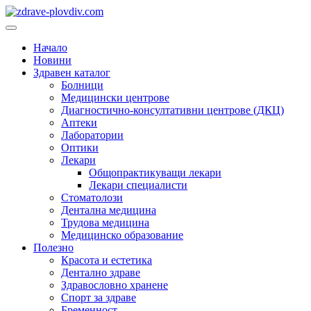
Преминете
към
Основно
съдържанието
меню
Начало
Новини
Здравен каталог
Болници
Медицински центрове
Диагностично-консултативни центрове (ДКЦ)
Аптеки
Лаборатории
Оптики
Лекари
Общопрактикуващи лекари
Лекари специалисти
Стоматолози
Дентална медицина
Трудова медицина
Медицинско образование
Полезно
Красота и естетика
Дентално здраве
Здравословно хранене
Спорт за здраве
Бременност