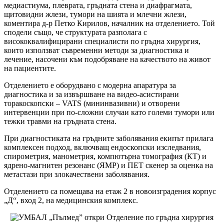
медиастиума, плеврата, гръдната стена и диафрагмата,
щитовидни жлези, тумори на шията и млечни жлези,
коментира д-р Петко Кирилов, началник на отделението. Той
сподели също, че структурата разполага с
висококвалифицирани специалисти по гръдна хирургия,
които използват съвременни методи за диагностика и
лечение, насочени към подобряване на качеството на живот
на пациентите.
Отделението е оборудвано с модерна апаратура за
диагностика и за извършване на видео-асистирани
торакоскопски – VATS (мининвазивни) и отворени
интервенции при по-сложни случаи като големи тумори или
тежки травми на гръдната стена.
При диагностиката на гръдните заболявания екипът прилага
комплексен подход, включващ ендоскопски изследвания,
спирометрия, манометрия, компютърна томография (КТ) и
ядрено-магнитен резонанс (ЯМР) и ПЕТ скенер за оценка на
метастази при злокачествени заболявания.
Отделението са помещава на етаж 2 в новоизградения корпус
„Д“, вход 2, на медицинския комплекс.