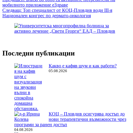
Навигация
мобилното приложение еЗдраве
Следващ:
Топ специалист от КОЦ-Пловдив води III-я
Национален конгрес по дермато-онкология
Последни публикации
Какво е кафяв шум и как работи?
05.08.2026
КОЦ – Пловдив осигурява достъп до
нови терапевтични възможности чрез
програми за ранен достъп
04.08.2026