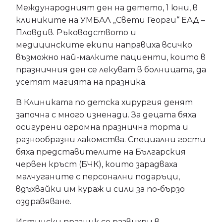
Международният ден на детето, 1 юни, в
клиниките на УМБАЛ „Свети Георги“ ЕАД –
Пловдив. Ръководството и
медицинските екипи направиха всичко
възможно най-малките пациенти, които в
празничния ден се лекуват в болницата, да
усетят магията на празника.
В Клиниката по детска хирургия денят
започна с много изненади. За децата бяха
осигурени огромна празнична торта и
разнообразни лакомства. Специални гости
бяха представителите на Българския
червен кръст (БЧК), които зарадваха
малчуганите с персонални подаръци,
вдъхвайки им кураж и сили за по-бързо
оздравяване.
Истински празник се развихри в