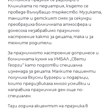
Клиниката по педиатрия, където се
проведе вълнуващо тържество. Музиката,
танците и детският смях за секунди
преобразиха болничната атмосфера и
донесоха незабравимо празнично
настроение както за децата, така и за
техните родители.
За празничното настроение допринесе и
болничната кухня на УМБАЛ „Свети
Георги“ като подготви специална
изненада за децата. Малките пациенти
получиха вкусни бургери и подаръци,
които предизвикаха много усмивки и
направиха празничния ден още по-
специален.
Тази година акцентът на празника в