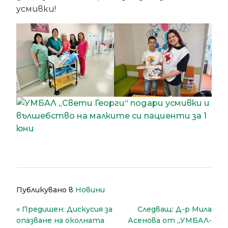
усмивки!
Публикувано в
Новини
Навигация
Предишен:
Дискусия за
Следващ:
Д-р Мила
опазване на околната
Асенова от „УМБАЛ-