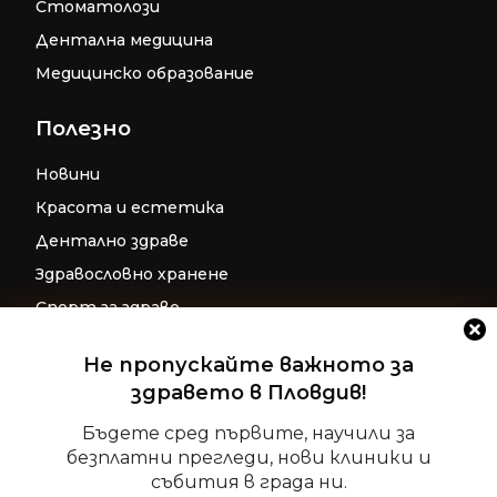
Стоматолози
Дентална медицина
Медицинско образование
Полезно
Новини
Красота и естетика
Дентално здраве
Здравословно хранене
Спорт за здраве
Бременност
Не пропускайте важното за
Репродуктивно здраве
здравето в Пловдив!
Детско здраве
Бъдете сред първите, научили за
безплатни прегледи, нови клиники и
Допълнителни ресурси за фокус и
събития в града ни.
релаксация