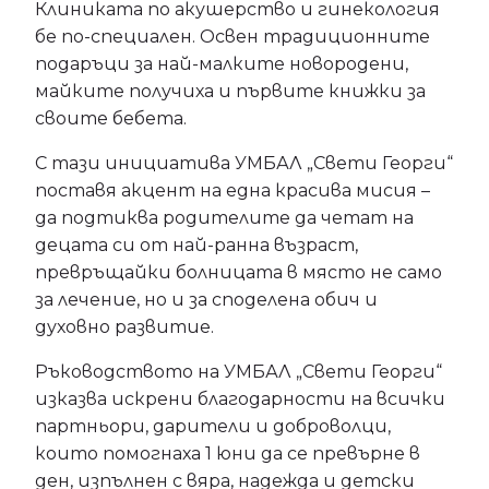
Клиниката по акушерство и гинекология
бе по-специален. Освен традиционните
подаръци за най-малките новородени,
майките получиха и първите книжки за
своите бебета.
С тази инициатива УМБАЛ „Свети Георги“
поставя акцент на една красива мисия –
да подтиква родителите да четат на
децата си от най-ранна възраст,
превръщайки болницата в място не само
за лечение, но и за споделена обич и
духовно развитие.
Ръководството на УМБАЛ „Свети Георги“
изказва искрени благодарности на всички
партньори, дарители и доброволци,
които помогнаха 1 юни да се превърне в
ден, изпълнен с вяра, надежда и детски