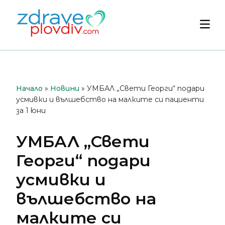
Преминете
към
Осн
съдържанието
мен
Начало
»
Новини
»
УМБАЛ „Свети Георги“ подари
усмивки и вълшебство на малките си пациенти
за 1 юни
УМБАЛ „Свети
Георги“ подари
усмивки и
вълшебство на
малките си