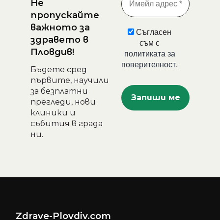
Не
пропускайте
важното за
Съгласен
здравето в
съм с
Пловдив!
политиката за
поверителност
.
Бъдете сред
първите, научили
за безплатни
прегледи, нови
клиники и
събития в града
ни.
Zdrave-Plovdiv.com