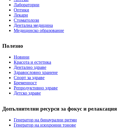
Лаборатории
Оптики
Лекари
Стоматолози
Дентална медицина
Медицинско образование
Полезно
Новини
Красота и естетика
Дентално здраве
Здравословно хранене
Спорт за здраве
Бременност
Репродуктивно здраве
Детско здраве
Допълнителни ресурси за фокус и релаксация
Генератор на бинаурални ритми
Генератор на изохронни тонове