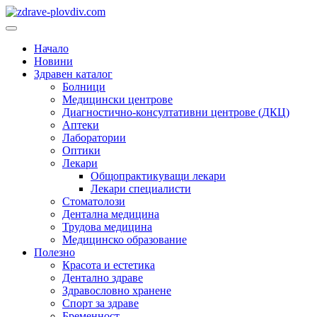
Преминете
към
Основно
съдържанието
меню
Начало
Новини
Здравен каталог
Болници
Медицински центрове
Диагностично-консултативни центрове (ДКЦ)
Аптеки
Лаборатории
Оптики
Лекари
Общопрактикуващи лекари
Лекари специалисти
Стоматолози
Дентална медицина
Трудова медицина
Медицинско образование
Полезно
Красота и естетика
Дентално здраве
Здравословно хранене
Спорт за здраве
Бременност