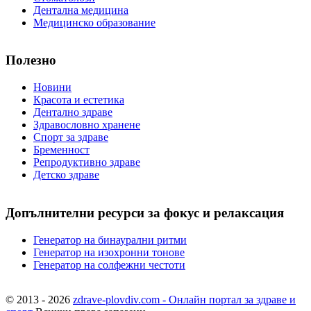
Дентална медицина
Медицинско образование
Полезно
Новини
Красота и естетика
Дентално здраве
Здравословно хранене
Спорт за здраве
Бременност
Репродуктивно здраве
Детско здраве
Допълнителни ресурси за фокус и релаксация
Генератор на бинаурални ритми
Генератор на изохронни тонове
Генератор на солфежни честоти
© 2013 - 2026
zdrave-plovdiv.com - Онлайн портал за здраве и