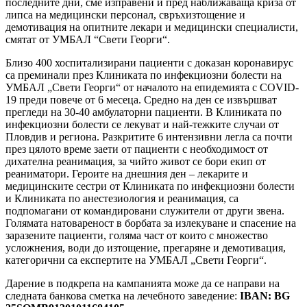
последните дни, сме изправени и пред наближаваща криза от
липса на медицински персонал, свръхизтощение и
демотивация на опитните лекари и медицински специалисти,
смятат от УМБАЛ “Свети Георги“.
Близо 400 хоспитализирани пациенти с доказан коронавирус
са преминали през Клиниката по инфекциозни болести на
УМБАЛ „Свети Георги“ от началото на епидемията с COVID-
19 преди повече от 6 месеца. Средно на ден се извършват
прегледи на 30-40 амбулаторни пациенти. В Клиниката по
инфекциозни болести се лекуват и най-тежките случаи от
Пловдив и региона. Разкритите 6 интензивни легла са почти
през цялото време заети от пациенти с необходимост от
дихателна реанимация, за чийто живот се бори екип от
реаниматори. Героите на днешния ден – лекарите и
медицинските сестри от Клиниката по инфекциозни болести
и Клиниката по анестезиология и реанимация, са
подпомагани от командировани служители от други звена.
Голямата натовареност в борбата за излекуване и спасение на
заразените пациенти, голяма част от които с множество
усложнения, води до изтощение, прегаряне и демотивация,
категорични са експертите на УМБАЛ „Свети Георги“.
Дарение в подкрепа на кампанията може да се направи на
следната банкова сметка на лечебното заведение:
IBAN: BG