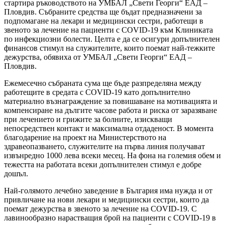
стартира ръководството на УМБАЛ „Свети Георги“ ЕАД –
Пловдив. Събраните средства ще бъдат предназначени за
подпомагане на лекари и медицински сестри, работещи в
звеното за лечение на пациенти с COVID-19 към Клиниката
по инфекциозни болести. Целта е да се осигури допълнителен
финансов стимул на служителите, които поемат най-тежките
дежурства, обявиха от УМБАЛ „Свети Георги“ ЕАД –
Пловдив.
Ежемесечно събраната сума ще бъде разпределяна между
работещите в средата с COVID-19 като допълнително
материално възнаграждение за повишаване на мотивацията и
компенсиране на дългите часове работа и риска от заразяване
при лечението и грижите за болните, изискващи
непосредствен контакт и максимална отдаденост. В момента
благодарение на проект на Министерството на
здравеопазването, служителите на първа линия получават
извънредно 1000 лева всеки месец. На фона на големия обем и
тежестта на работата всеки допълнителен стимул е добре
дошъл.
Най-голямото лечебно заведение в България има нужда и от
привличане на нови лекари и медицински сестри, които да
поемат дежурства в звеното за лечение на COVID-19. С
лавинообразно нарастващия брой на пациенти с COVID-19 в