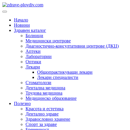
Преминете
към
Основно
съдържанието
меню
Начало
Новини
Здравен каталог
Болници
Медицински центрове
Диагностично-консултативни центрове (ДКЦ)
Аптеки
Лаборатории
Оптики
Лекари
Общопрактикуващи лекари
Лекари специалисти
Стоматолози
Дентална медицина
Трудова медицина
Медицинско образование
Полезно
Красота и естетика
Дентално здраве
Здравословно хранене
Спорт за здраве
Бременност