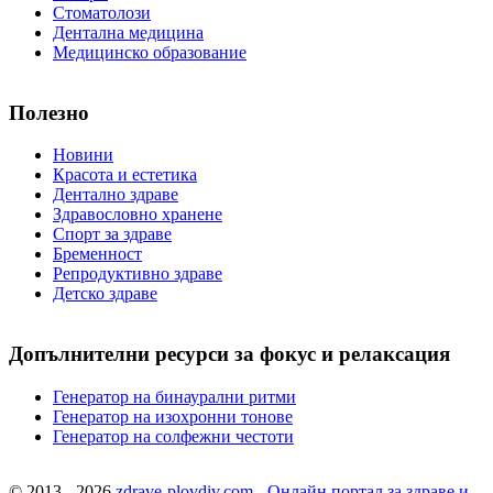
Стоматолози
Дентална медицина
Медицинско образование
Полезно
Новини
Красота и естетика
Дентално здраве
Здравословно хранене
Спорт за здраве
Бременност
Репродуктивно здраве
Детско здраве
Допълнителни ресурси за фокус и релаксация
Генератор на бинаурални ритми
Генератор на изохронни тонове
Генератор на солфежни честоти
© 2013 - 2026
zdrave-plovdiv.com - Онлайн портал за здраве и