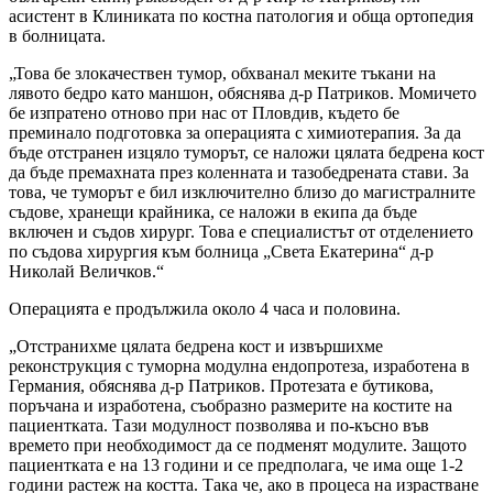
асистент в Клиниката по костна патология и обща ортопедия
в болницата.
„Това бе злокачествен тумор, обхванал меките тъкани на
лявото бедро като маншон, обяснява д-р Патриков. Момичето
бе изпратено отново при нас от Пловдив, където бе
преминало подготовка за операцията с химиотерапия. За да
бъде отстранен изцяло туморът, се наложи цялата бедрена кост
да бъде премахната през коленната и тазобедрената стави. За
това, че туморът е бил изключително близо до магистралните
съдове, хранещи крайника, се наложи в екипа да бъде
включен и съдов хирург. Това е специалистът от отделението
по съдова хирургия към болница „Света Екатерина“ д-р
Николай Величков.“
Операцията е продължила около 4 часа и половина.
„Отстранихме цялата бедрена кост и извършихме
реконструкция с туморна модулна ендопротеза, изработена в
Германия, обяснява д-р Патриков. Протезата е бутикова,
поръчана и изработена, съобразно размерите на костите на
пациентката. Тази модулност позволява и по-късно във
времето при необходимост да се подменят модулите. Защото
пациентката е на 13 години и се предполага, че има още 1-2
години растеж на костта. Така че, ако в процеса на израстване