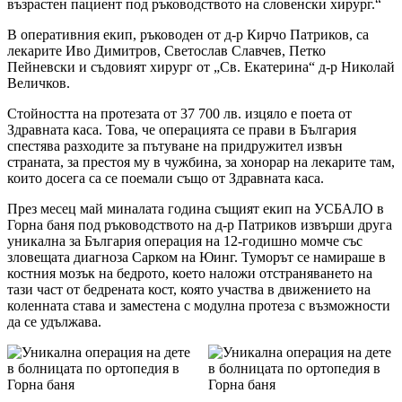
възрастен пациент под ръководството на словенски хирург.“
В оперативния екип, ръководен от д-р Кирчо Патриков, са
лекарите Иво Димитров, Светослав Славчев, Петко
Пейневски и съдовият хирург от „Св. Екатерина“ д-р Николай
Величков.
Стойността на протезата от 37 700 лв. изцяло е поета от
Здравната каса. Това, че операцията се прави в България
спестява разходите за пътуване на придружител извън
страната, за престоя му в чужбина, за хонорар на лекарите там,
които досега са се поемали също от Здравната каса.
През месец май миналата година същият екип на УСБАЛО в
Горна баня под ръководството на д-р Патриков извърши друга
уникална за България операция на 12-годишно момче със
зловещата диагноза Сарком на Юинг. Туморът се намираше в
костния мозък на бедрото, което наложи отстраняването на
тази част от бедрената кост, която участва в движението на
коленната става и заместена с модулна протеза с възможности
да се удължава.