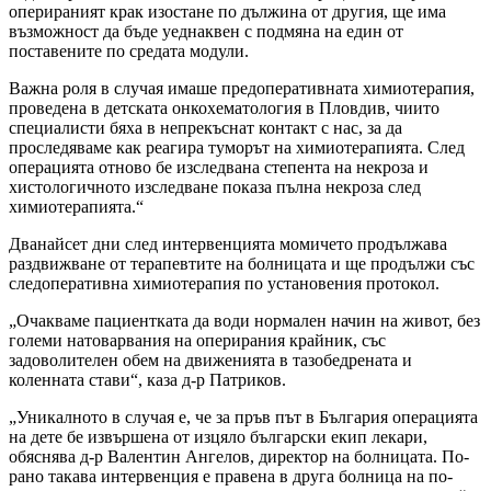
оперираният крак изостане по дължина от другия, ще има
възможност да бъде уеднаквен с подмяна на един от
поставените по средата модули.
Важна роля в случая имаше предоперативната химиотерапия,
проведена в детската онкохематология в Пловдив, чиито
специалисти бяха в непрекъснат контакт с нас, за да
проследяваме как реагира туморът на химиотерапията. След
операцията отново бе изследвана степента на некроза и
хистологичното изследване показа пълна некроза след
химиотерапията.“
Дванайсет дни след интервенцията момичето продължава
раздвижване от терапевтите на болницата и ще продължи със
следоперативна химиотерапия по установения протокол.
„Очакваме пациентката да води нормален начин на живот, без
големи натоварвания на оперирания крайник, със
задоволителен обем на движенията в тазобедрената и
коленната стави“, каза д-р Патриков.
„Уникалното в случая е, че за пръв път в България операцията
на дете бе извършена от изцяло български екип лекари,
обяснява д-р Валентин Ангелов, директор на болницата. По-
рано такава интервенция е правена в друга болница на по-