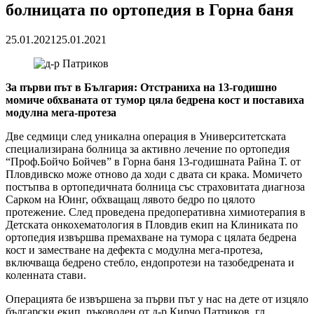
болницата по ортопедия в Горна баня
25.01.2021
25.01.2021
За първи път в България: Отстраниха на 13-годишно
момиче обхваната от тумор цяла бедрена кост и поставиха
модулна мега-протеза
Две седмици след уникална операция в Университетската
специализирана болница за активно лечение по ортопедия
“Проф.Бойчо Бойчев” в Горна баня 13-годишната Райна Т. от
Пловдивско може отново да ходи с двата си крака. Момичето
постъпва в ортопедичната болница със страховитата диагноза
Сарком на Юинг, обхващащ лявото бедро по цялото
протежение. След проведена предоперативна химиотерапия в
Детската онкохематология в Пловдив екип на Клиниката по
ортопедия извършва премахване на тумора с цялата бедрена
кост и заместване на дефекта с модулна мега-протеза,
включваща бедрено стебло, ендопротези на тазобедрената и
коленната стави.
Операцията бе извършена за първи път у нас на дете от изцяло
български екип, ръководен от д-р Кирчо Патриков, гл.