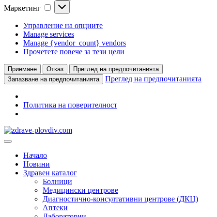
Маркетинг
Маркетинг
Управление на опциите
Manage services
Manage {vendor_count} vendors
Прочетете повече за тези цели
Приемане
Отказ
Преглед на предпочитанията
Преглед на предпочитанията
Запазване на предпочитанията
Политика на поверителност
Преминете
към
Основно
съдържанието
меню
Начало
Новини
Здравен каталог
Болници
Медицински центрове
Диагностично-консултативни центрове (ДКЦ)
Аптеки
Лаборатории