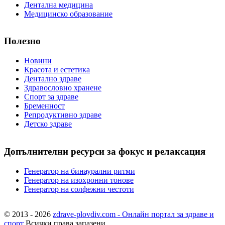
Дентална медицина
Медицинско образование
Полезно
Новини
Красота и естетика
Дентално здраве
Здравословно хранене
Спорт за здраве
Бременност
Репродуктивно здраве
Детско здраве
Допълнителни ресурси за фокус и релаксация
Генератор на бинаурални ритми
Генератор на изохронни тонове
Генератор на солфежни честоти
© 2013 - 2026
zdrave-plovdiv.com - Онлайн портал за здраве и
спорт
Всички права запазени.