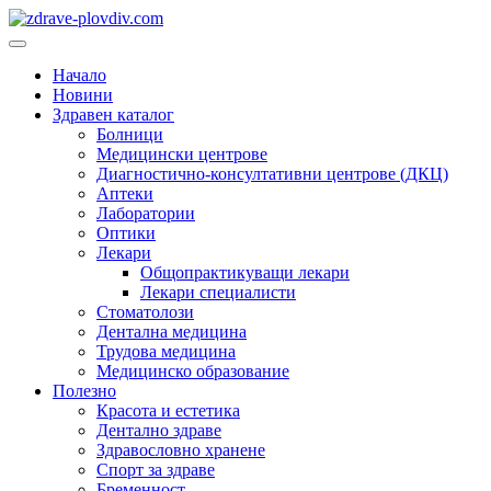
Преминете
към
Основно
съдържанието
меню
Начало
Новини
Здравен каталог
Болници
Медицински центрове
Диагностично-консултативни центрове (ДКЦ)
Аптеки
Лаборатории
Оптики
Лекари
Общопрактикуващи лекари
Лекари специалисти
Стоматолози
Дентална медицина
Трудова медицина
Медицинско образование
Полезно
Красота и естетика
Дентално здраве
Здравословно хранене
Спорт за здраве
Бременност