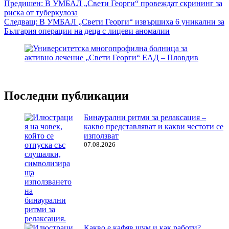
Навигация
Предишен:
В УМБАЛ „Свети Георги“ провеждат скрининг за
риска от туберкулоза
Следващ:
В УМБАЛ „Свети Георги“ извършиха 6 уникални за
България операции на деца с лицеви аномалии
Последни публикации
Бинаурални ритми за релаксация –
какво представляват и какви честоти се
използват
07.08.2026
Какво е кафяв шум и как работи?