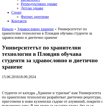
Репродуктивно здраве
Детско здраве
Спорт
Фитнес центрове
Контакти
Начало
»
Здравословно хранене
»
Университетът по
хранителни технологии в Пловдив обучава студенти за
здравословно и диетично хранене
Университетът по хранителни
технологии в Пловдив обучава
студенти за здравословно и диетично
хранене
15.06.2016
18.09.2024
Студенти от катедра „Хранене и туризъм“ към Университета
по хранителни технологии разработват диетични рецептури,
приготвени в нови кухненски съдове от алуминий, покрити с
вулканична лава. В тях може да се готви храна, без да се