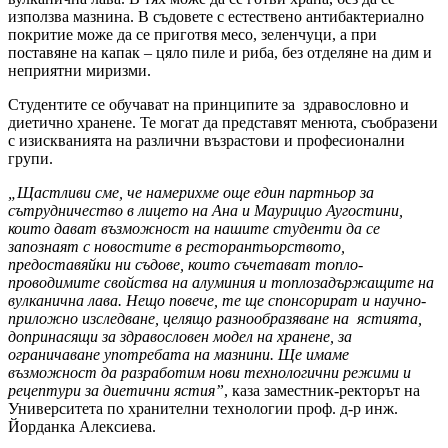
използва мазнина. В съдовете с естествено антибактериално
покритие може да се приготвя месо, зеленчуци, а при
поставяне на капак – цяло пиле и риба, без отделяне на дим и
неприятни миризми.
Студентите се обучават на принципите за здравословно и
диетично хранене. Те могат да представят менюта, съобразени
с изискванията на различни възрастови и професионални
групи.
„Щастливи сме, че намерихме още един партньор за
сътрудничество в лицето на Ана и Маурицио Аугостини,
които дават възможност на нашите студенти да се
запознаят с новостите в ресторантьорството,
предоставяйки ни съдове, които съчетават топло­
проводимите свойства на алуминия и топлозадържащите на
вулканична лава. Нещо повече, те ще спонсорират и научно-
приложно изследване, целящо разнообразяване на ястията,
допринасящи за здравословен модел на хранене, за
ограничаване употребата на мазнини. Ще имаме
възможност да разработим нови технологични режими и
рецептури за диетични ястия”
, каза заместник-ректорът на
Университета по хранителни технологии проф. д-р инж.
Йорданка Алексиева.