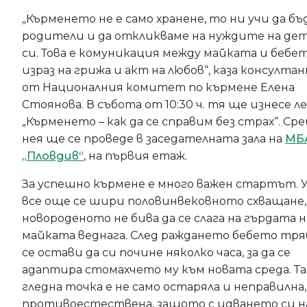
„Кърменето не е само хранене, то ни учи да б
родители и да откликваме на нуждите на де
си. Това е комуникация между майката и бебет
израз на грижа и акт на любов“, каза консулт
от Националния комитет по кърмене Елена
Стоянова. В събота от 10:30 ч. тя ще изнесе л
„Кърменето – как да се справим без страх“. Ср
нея ще се проведе в заседателната зала на
МБ
„Пловдив“
, на първия етаж.
За успешно кърмене е много важен стартът. У
все още се шири половинвековното схващане,
новороденото не бива да се слага на гърдата н
майката веднага. След раждането бебето тря
се остави да си почине няколко часа, за да се
адаптира стомахчето му към новата среда. Та
гледна точка е не само остаряла и неправилна,
противоестествена, защото с идването си н