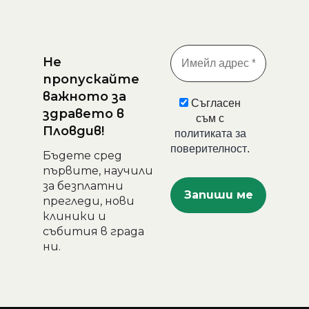
Не
пропускайте
важното за
Съгласен
здравето в
съм с
Пловдив!
политиката за
поверителност
.
Бъдете сред
първите, научили
за безплатни
прегледи, нови
клиники и
събития в града
ни.