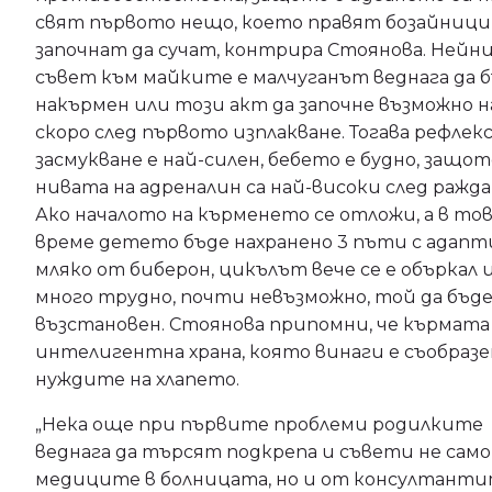
свят първото нещо, което правят бозайници,
започнат да сучат, контрира Стоянова. Нейн
съвет към майките е малчуганът веднага да 
накърмен или този акт да започне възможно н
скоро след първото изплакване. Тогава рефлек
засмукване е най-силен, бебето е будно, защот
нивата на адреналин са най-високи след ражд
Ако началото на кърменето се отложи, а в то
време детето бъде нахранено 3 пъти с адапт
мляко от биберон, цикълът вече се е объркал и
много трудно, почти невъзможно, той да бъд
възстановен. Стоянова припомни, че кърмата
интелигентна храна, която винаги е съобразе
нуждите на хлапето.
„Нека още при първите проблеми родилките
веднага да търсят подкрепа и съвети не само
медиците в болницата, но и от консултанти