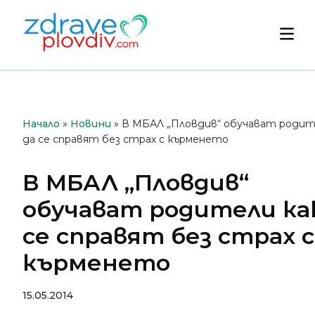
Преминете
към
Осн
съдържанието
мен
Начало
»
Новини
»
В МБАЛ „Пловдив“ обучават родит
да се справят без страх с кърменето
В МБАЛ „Пловдив“
обучават родители ка
се справят без страх с
кърменето
15.05.2014