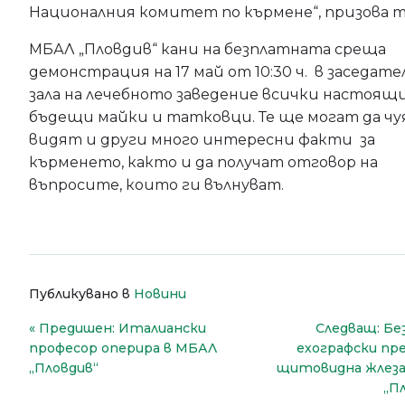
Националния комитет по кърмене“, призова т
МБАЛ „Пловдив“ кани на безплатната среща
демонстрация на 17 май от 10:30 ч. в заседат
зала на лечебното заведение всички настоящ
бъдещи майки и татковци. Те ще могат да чу
видят и други много интересни факти за
кърменето, както и да получат отговор на
въпросите, които ги вълнуват.
Публикувано в
Новини
Навигация
Предишен:
Италиански
Следващ:
Бе
професор оперира в МБАЛ
ехографски пре
„Пловдив“
щитовидна жлеза
„П