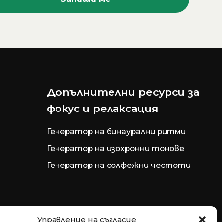
Допълнителни ресурси за
фокус и релаксация
Генератор на бинаурални ритми
Генератор на изохронни тонове
Генератор на солфежни честоти
Управление на съгласие