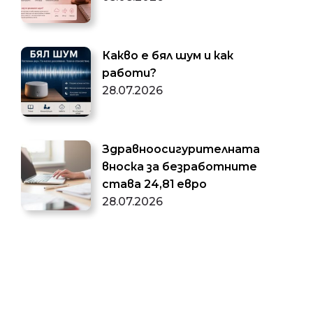
Какво е бял шум и как
работи?
28.07.2026
Здравноосигурителната
вноска за безработните
става 24,81 евро
28.07.2026