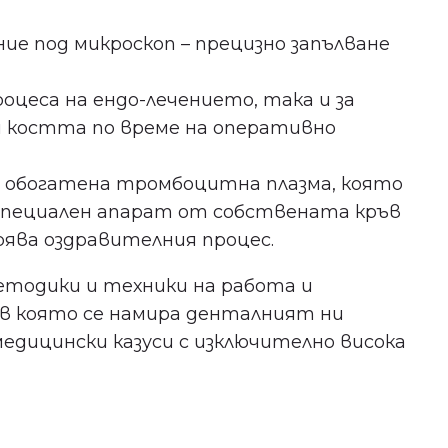
ие под микроскоп – прецизно запълване
оцеса на ендо-лечението, така и за
 костта по време на оперативно
 обогатена тромбоцитна плазма, която
 специален апарат от собствената кръв
рява оздравителния процес.
тодики и техники на работа и
в която се намира денталният ни
медицински казуси с изключително висока