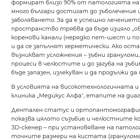
формират близо 90% от патологията на 
много българи достигат до зъболечение 
заболяването. За да е успешно лечениет
пространство трябва да бъде изцяло „ов
коренови канали (нерядко пет-шест и по
и да се запълнят херметически. Ако ост
възникват усложнения – зъбни гранулом
процеси в челюстите и до загуба на зъби
бъде запазен, излекуван и да продължи да
В условията на високотехнологичната и
клиника „Медикус Алфа“, етапите на диа
Дентален статус и ортопантомография 
показва цялото съзъбие и челюстните к
3D-скенер – при установяване на патоло
точните размери на кистата (гранулома),