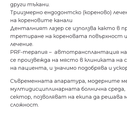
други тъкани.
Триизмерно ендодонтско (кореново) лечен
на кореновите канали
Денталният лазер се използва както в пр
третиране на кореновата повърхност и
лечение.
PRF-терапия – автотрансплантация на
се произвежда на място в клиниката на
на пациента, и значимо подобрява и уско
Съвременната апаратура, модерните ме
мултидисциплинарната болнична среда, 
сектор, позволяват на екипа да решава 
сложност.