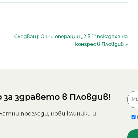
Следващ:
Очни операции „2 в 1“ показаха на
конгрес в Пловдив
за здравето в Пловдив!
латни прегледи, нови клиники и