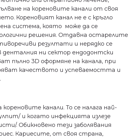
певтично или оперативно лечение,
пълване на кореновите канали от своя
то. Кореновият канал не е с кръгло
онена система, която може да се
нологични решения. Отдавна остарелите
тиворечиви резултати и нерядко се
 в денталния ни сектор ендодонтски
ват пълно 3D оформяне на канала, при
бряват качеството и успеваемостта и
.
 кореновите канали. То се налага най-
пулпит/ и когато инфекцията излезе
исти/. Обикновено тези заболявания
Не пропускайте важното
риес. Кариесите, от своя страна,
за здравето в Пловдив!