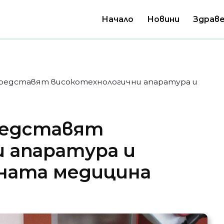
Начало
Новини
Здраве
представят високотехнологични апаратура и
представят
 апаратура и
ната медицина