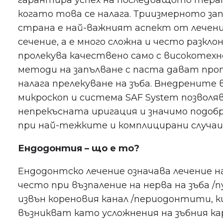
гарантира успех на последващото тера
когато това се налага. Триизмерното за
страна е най-важният аспект от лечение
сечение, а е много сложна и често разкл
пролекува качествено само с високотех
методи на запълване с паста дават про
налага прелекуване на зъба. Внедрените
микроскоп и система SAF System позволя
непрекъсната иригация и значимо подо
при най-тежките и комплицирани случаи
Ендодонтия – що е то?
Ендодонтско лечение означава лечение на
често при възпаление на нерва на зъба /
извън кореновия канал /периодонтити, к
възникват като усложнения на зъбния ка