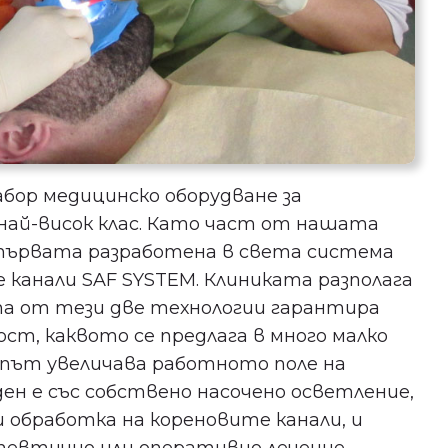
абор медицинско оборудване за
най-висок клас. Като част от нашата
 първата разработена в света система
 канали SAF SYSTEM. Клиниката разполага
та от тези две технологии гарантира
ост, каквото се предлага в много малко
опът увеличава работното поле на
ен е със собствено насочено осветление,
 обработка на кореновите канали, и