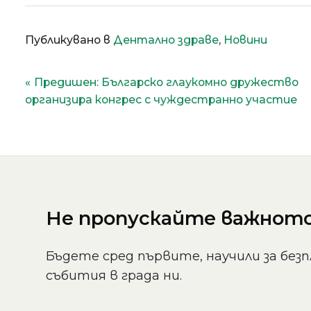
Публикувано в
Дентално здраве
,
Новини
Навигация
Предишен:
Българско глаукомно дружество
организира конгрес с чуждестранно участие
Не пропускайте важното 
Бъдете сред първите, научили за безп
събития в града ни.