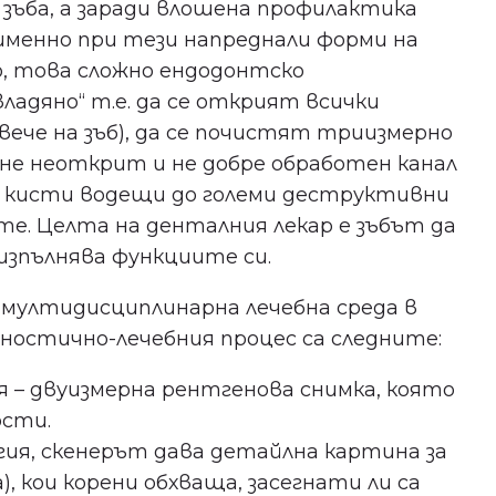
зъба, а заради влошена профилактика
именно при тези напреднали форми на
Бъдете сред първите, научили за
безплатни прегледи, нови
о, това сложно ендодонтско
клиники и събития в града ни.
ладяно“ т.е. да се открият всички
вече на зъб), да се почистят триизмерно
ане неоткрит и не добре обработен канал
и, кисти водещи до големи деструктивни
те. Целта на денталния лекар е зъбът да
Съгласен съм с
политиката
за поверителност
.
 изпълнява функциите си.
 мултидисциплинарна лечебна среда в
гностично-лечебния процес са следните:
– двуизмерна рентгенова снимка, която
ости.
гия, скенерът дава детайлна картина за
 кои корени обхваща, засегнати ли са