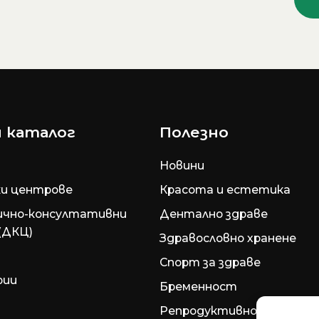
 каталог
Полезно
Новини
и центрове
Красота и естетика
ично-консултативни
Дентално здраве
(ДКЦ)
Здравословно хранене
Спорт за здраве
рии
Бременност
Репродуктивно здраве