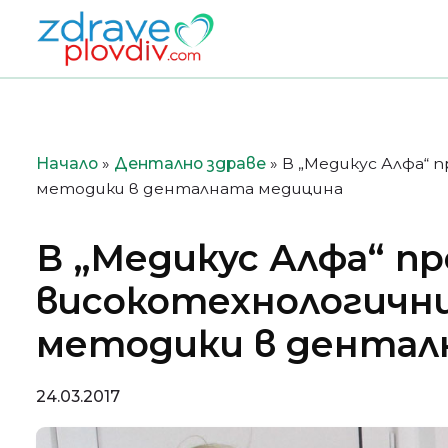
Преминете
към
съдържанието
Начало
»
Дентално здраве
»
В „Медикус Алфа“ 
методики в денталната медицина
В „Медикус Алфа“ 
високотехнологични
методики в дентал
24.03.2017