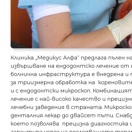
Клиника „Медикус Алфа“ предлага пълен н
извършване на ендодонтско лечение от 
болнична инфраструктура е внедрена и
за триизмерна обработка на кореновите
и с ендодонтски микроскоп. Комбинация
лечение с най-високо качество и прецизн
лечебни заведения в страната. Микроск
денталния лекар до двайсет пъти. Снабд
което позволява прецизна диагностика и