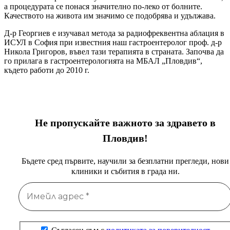
а процедурата се понася значително по-леко от болните.
Качеството на живота им значимо се подобрява и удължава.
Д-р Георгиев е изучавал метода за радиофреквентна аблация в
ИСУЛ в София при известния наш гастроентеролог проф. д-р
Никола Григоров, въвел тази терапията в страната. Започва да
го прилага в гастроентерологията на МБАЛ „Пловдив“,
където работи до 2010 г.
Не пропускайте важното за здравето в
Пловдив!
Бъдете сред първите, научили за безплатни прегледи, нови
клиники и събития в града ни.