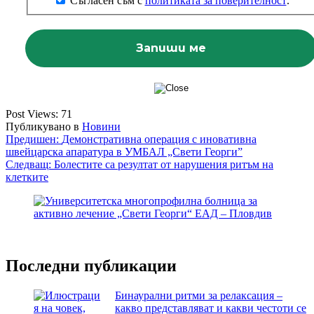
Съгласен съм с
политиката за поверителност
.
Post Views:
71
Публикувано в
Новини
Навигация
Предишен:
Демонстративна операция с иновативна
швейцарска апаратура в УМБАЛ „Свети Георги”
Следващ:
Болестите са резултат от нарушения ритъм на
клетките
Последни публикации
Бинаурални ритми за релаксация –
какво представляват и какви честоти се