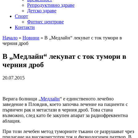
Репродуктивно здраве
Детско здраве
Спорт
Фитнес центрове
Контакти
Начало
»
Новини
»
В „Медлайн“ лекуват с ток тумори в
черния дроб
В „Медлайн“ лекуват с ток тумори в
черния дроб
20.07.2015
Верига болници „
Медлайн
“ е единственото лечебно
заведение в Пловдив, което започва лечение на пациенти с
първичен рак и метастази в черния дроб. Това стана
възможно, след като бе закупен апарат за радиофреквентна
аблация.
При този лечебен метод туморните тъкани се разрушават чрез
прилагане на високочестотен ток и физиологичен разтвор. В