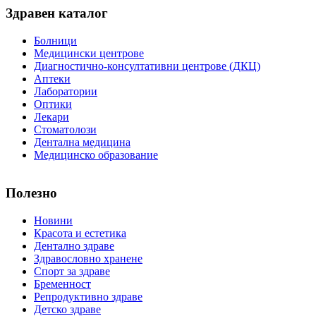
Здравен каталог
Болници
Медицински центрове
Диагностично-консултативни центрове (ДКЦ)
Аптеки
Лаборатории
Оптики
Лекари
Стоматолози
Дентална медицина
Медицинско образование
Полезно
Новини
Красота и естетика
Дентално здраве
Здравословно хранене
Спорт за здраве
Бременност
Репродуктивно здраве
Детско здраве