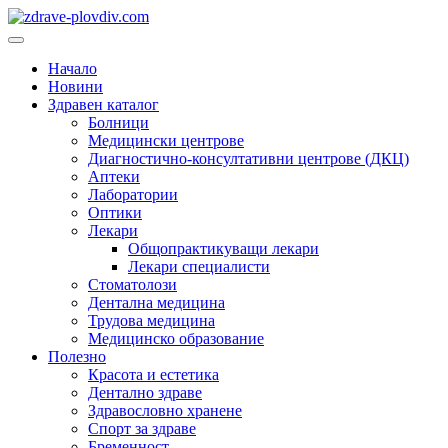
Преминете
към
Основно
съдържанието
меню
Начало
Новини
Здравен каталог
Болници
Медицински центрове
Диагностично-консултативни центрове (ДКЦ)
Аптеки
Лаборатории
Оптики
Лекари
Общопрактикуващи лекари
Лекари специалисти
Стоматолози
Дентална медицина
Трудова медицина
Медицинско образование
Полезно
Красота и естетика
Дентално здраве
Здравословно хранене
Спорт за здраве
Бременност