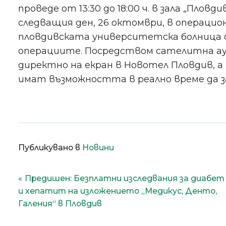
проведе от 13:30 до 18:00 ч. в зала „Пловд
следващия ден, 26 октомври, в операцион
пловдивската университетска болница от
операциите. Посредством сателитна ауд
директно на екран в Новотел Пловдив, 
имат възможността в реално време да з
Публикувано в
Новини
Навигация
Предишен:
Безплатни изследвания за диабет
и хепатит на изложението „Медикус, Денто,
Галения“ в Пловдив