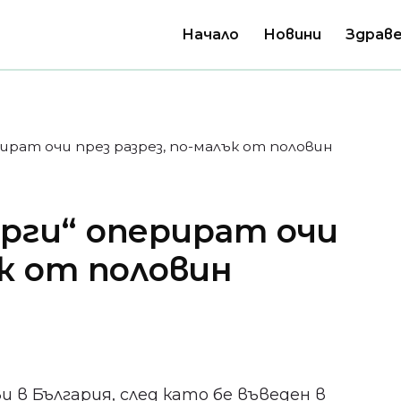
Начало
Новини
Здраве
ират очи през разрез, по-малък от половин
рги“ оперират очи
ък от половин
 в България, след като бе въведен в