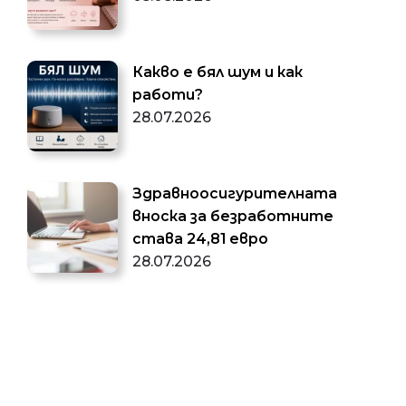
Какво е бял шум и как
работи?
28.07.2026
Здравноосигурителната
вноска за безработните
става 24,81 евро
28.07.2026