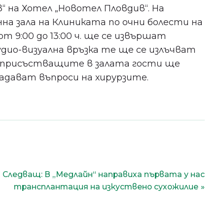
за здравето в Пловдив!
ив“ на Хотел „Новотел Пловдив“. На
на зала на Клиниката по очни болести на
Бъдете сред първите, научили за
 9:00 до 13:00 ч. ще се извършат
безплатни прегледи, нови
ио-визуална връзка те ще се излъчват
клиники и събития в града ни.
а присъстващите в залата гости ще
адават въпроси на хирурзите.
Съгласен съм с
политиката
за поверителност
.
Следващ:
В „Медлайн“ направиха първата у нас
трансплантация на изкуствено сухожилие