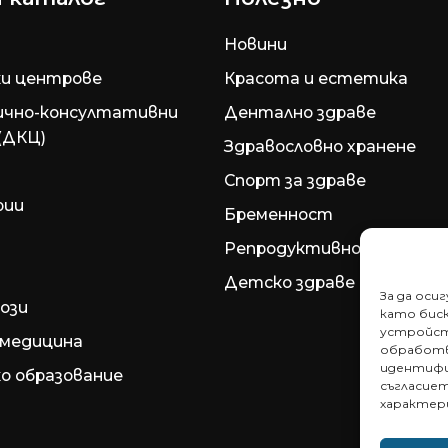
Новини
и центрове
Красота и естетика
ично-консултативни
Дентално здраве
(ДКЦ)
Здравословно хранене
Спорт за здраве
рии
Бременност
Репродуктивно здраве
Детско здраве
За да оси
ози
като биск
устройст
медицина
обработв
идентифи
о образование
съгласие
характер