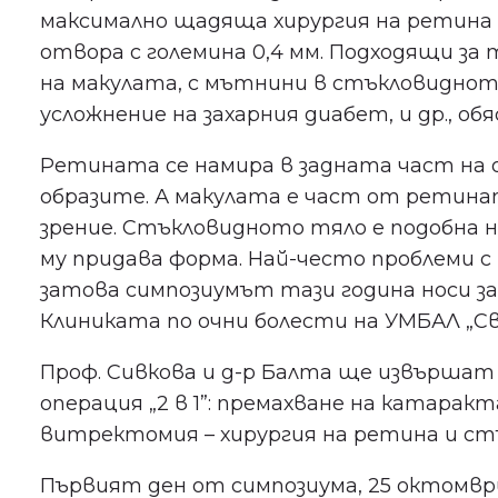
максимално щадяща хирургия на ретина и
отвора с големина 0,4 мм. Подходящи за 
на макулата, с мътнини в стъкловиднот
усложнение на захарния диабет, и др., обя
Ретината се намира в задната част на 
образите. А макулата е част от ретина
зрение. Стъкловидното тяло е подобна н
му придава форма. Най-често проблеми 
затова симпозиумът тази година носи за
Клиниката по очни болести на УМБАЛ „Св
Проф. Сивкова и д-р Балта ще извършат 
операция „2 в 1”: премахване на катаракт
витректомия – хирургия на ретина и ст
Първият ден от симпозиума, 25 октомври