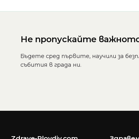
Не пропускайте важното 
Бъдете сред първите, научили за безп
събития в града ни.
Zdrave-Plovdiv.com
Здравен