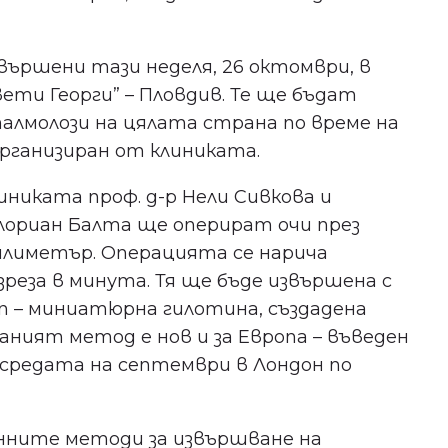
ършени тази неделя, 26 октомври, в
ети Георги” – Пловдив. Те ще бъдат
талмолози на цялата страна по време на
рганизиран от клиниката.
иниката проф. д-р Нели Сивкова и
лориан Балта ще оперират очи през
милиметър. Операцията се нарича
реза в минута. Тя ще бъде извършена с
on – миниатюрна гилотина, създадена
аният метод е нов и за Европа – въведен
 средата на септември в Лондон по
нните методи за извършване на