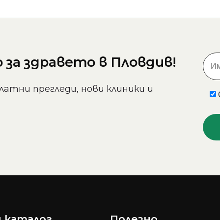
за здравето в Пловдив!
латни прегледи, нови клиники и
 каталог
Полезно