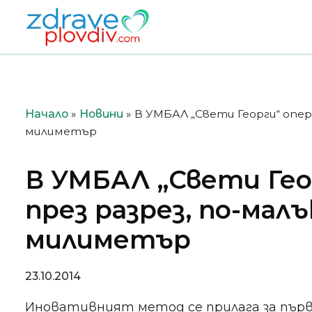
Преминете
към
съдържанието
Начало
»
Новини
»
В УМБАЛ „Свети Георги“ опер
милиметър
В УМБАЛ „Свети Гео
през разрез, по-мал
милиметър
23.10.2014
Иновативният метод се прилага за първи