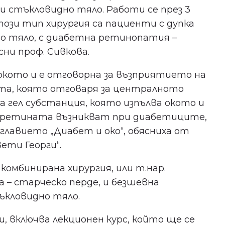
 стъкловидно тяло. Работи се през 3
този тип хирургия са пациенти с дупка
о тяло, с диабетна ретинопатия –
сни проф. Сивкова.
окото и е отговорна за възприятието на
та, която отговаря за централното
а гел субстанция, която изпълва окото и
с ретината възникват при диабетиците,
главието „Диабет и око“, обясниха от
ети Георги“.
комбинирана хирургия, или т.нар.
а – старческо перде, и безшевна
ъкловидно тяло.
Не пропускайте важното
, включва лекционен курс, който ще се