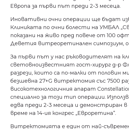
Европа за първи път преди 2-3 месеца.
Иновативни очни операции ще бъдат изв
Клиниката по очни болести на УМБАЛ „Св
показани на живо пред повече от 100 оф
Деветия витреоретинален симпозиум, о
За първи път у нас ръководителят на кл
световноизвестният гост-хирург д-р Ф
разрези, които са по-малки от половин 
безшевна 27+G витректомия със 7500 раз
високотехнологичния апарат Constellati
специално за този тип операции. Използв
едва преди 2-3 месеца и демонстриран в
време на 14-ия конгрес „Евроретина”.
Витректомията е един от най-съвреме