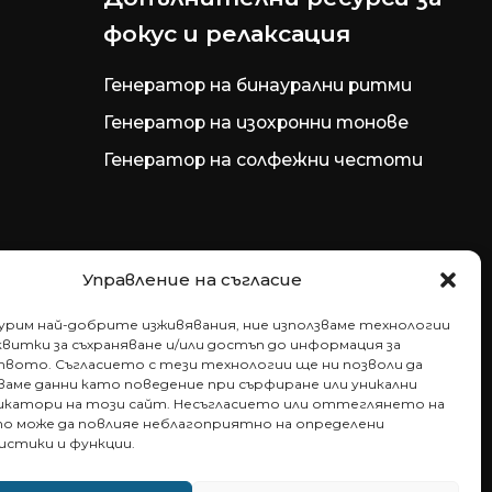
фокус и релаксация
Генератор на бинаурални ритми
Генератор на изохронни тонове
Генератор на солфежни честоти
Управление на съгласие
гурим най-добрите изживявания, ние използваме технологии
витки за съхраняване и/или достъп до информация за
вото. Съгласието с тези технологии ще ни позволи да
аме данни като поведение при сърфиране или уникални
катори на този сайт. Несъгласието или оттеглянето на
то може да повлияе неблагоприятно на определени
истики и функции.