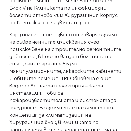
на своето място. Преместването й от
Блок V на Клиниката по инфекциозни
болести отново към Хирургичния корпус
на 12 етаж ще се извърши днес.
Кардиологичното звено отговаря изцяло
на съвременните изисквания след
приключване на строително ремонтните
дейности, в които влизат болничните
стаи, санитарните възли,
манипулационните, лекарските кабинети
и общите помещения. Обновена е още
водопроводната и електрическата
инсталация. Нови са
пожароизвестителната и системата за
сигурност. В изпълнение на цялостната
концепция за климатизация на
Хирургичния блок, в Клиниката по
кардиология вече е изградена система за