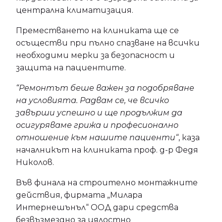
централна климатизация.
Преместването на клиниката ще се
осъществи при пълно спазване на всички
необходими мерки за безопасност и
защита на пациентите.
“Ремонтът беше важен за подобряване
на условията. Радвам се, че всичко
завърши успешно и ще продължим да
осигуряваме грижа и професионално
отношение към нашите пациенти“
, каза
началникът на клиниката проф. д-р Федя
Николов.
Във финала на строително монтажните
действия, фирмата „Милара
Интернешънъл“ ООД дари средства
безвъзмездно за цялостно