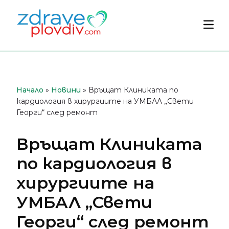
Преминете
към
Осн
съдържанието
мен
Начало
»
Новини
»
Връщат Клиниката по
кардиология в хирургиите на УМБАЛ „Свети
Георги“ след ремонт
Връщат Клиниката
по кардиология в
хирургиите на
УМБАЛ „Свети
Георги“ след ремонт