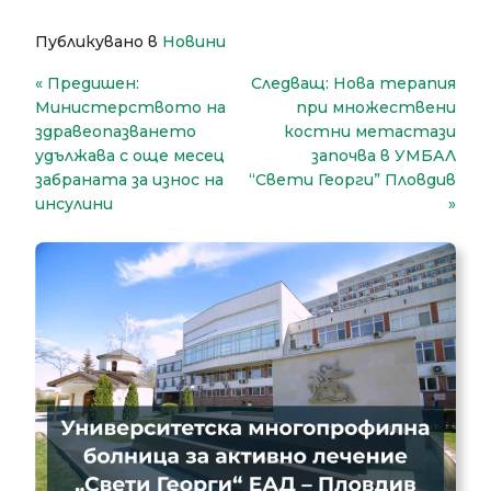
Публикувано в
Новини
Навигация
Предишен:
Следващ:
Нова терапия
Министерството на
при множествени
здравеопазването
костни метастази
удължава с още месец
започва в УМБАЛ
забраната за износ на
“Свети Георги” Пловдив
инсулини