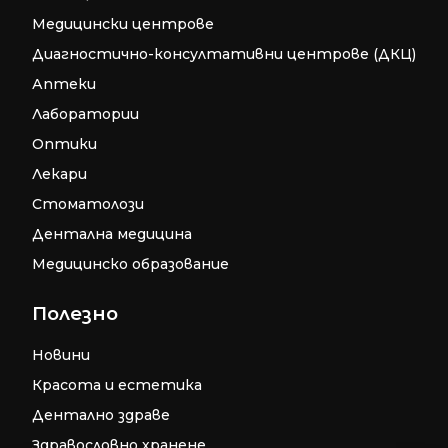
Медицински центрове
Диагностично-консултативни центрове (ДКЦ)
Аптеки
Лаборатории
Оптики
Лекари
Стоматолози
Дентална медицина
Медицинско образование
Полезно
Новини
Красота и естетика
Дентално здраве
Здравословно хранене