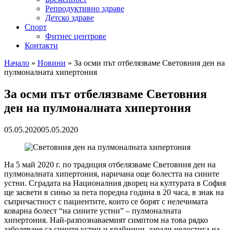
Репродуктивно здраве
Детско здраве
Спорт
Фитнес центрове
Контакти
Начало
»
Новини
»
За осми път отбелязваме Световния ден на
пулмоналната хипертония
За осми път отбелязваме Световния
ден на пулмоналната хипертония
05.05.2020
05.05.2020
На 5 май 2020 г. по традиция отбелязваме Световния ден на
пулмоналната хипертония, наричана още болестта на сините
устни. Сградата на Националния дворец на културата в София
ще засвети в синьо за пета поредна година в 20 часа, в знак на
съпричастност с пациентите, които се борят с нелечимата
коварна болест “на сините устни” – пулмоналната
хипертония. Най-разпознаваемият симптом на това рядко
заболяване са сините устни и крайници, заради недостига на