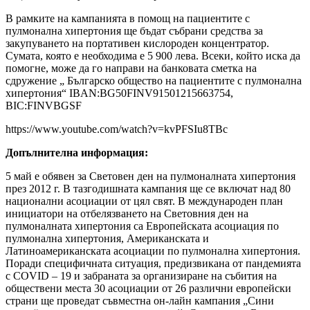
В рамките на кампанията в помощ на пациентите с
пулмонална хипертония ще бъдат събрани средства за
закупуването на портативен кислороден концентратор.
Сумата, която е необходима е 5 900 лева. Всеки, който иска да
помогне, може да го направи на банковата сметка на
сдружение „ Българско общество на пациентите с пулмонална
хипертония“ IBAN:BG50FINV91501215663754,
BIC:FINVBGSF
https://www.youtube.com/watch?v=kvPFSIu8TBc
Допълнителна информация:
5 май е обявен за Световен ден на пулмоналната хипертония
през 2012 г. В тазгодишната кампания ще се включат над 80
национални асоциации от цял свят. В международен план
инициатори на отбелязването на Световния ден на
пулмоналната хипертония са Европейската асоциация по
пулмонална хипертония, Американската и
Латиноамериканската асоциации по пулмонална хипертония.
Поради специфичната ситуация, предизвикана от пандемията
с COVID – 19 и забраната за организиране на събития на
обществени места 30 асоциации от 26 различни европейски
страни ще проведат съвместна он-лайн кампания „Сини