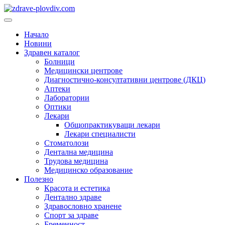
Преминете
към
Основно
съдържанието
меню
Начало
Новини
Здравен каталог
Болници
Медицински центрове
Диагностично-консултативни центрове (ДКЦ)
Аптеки
Лаборатории
Оптики
Лекари
Общопрактикуващи лекари
Лекари специалисти
Стоматолози
Дентална медицина
Трудова медицина
Медицинско образование
Полезно
Красота и естетика
Дентално здраве
Здравословно хранене
Спорт за здраве
Бременност