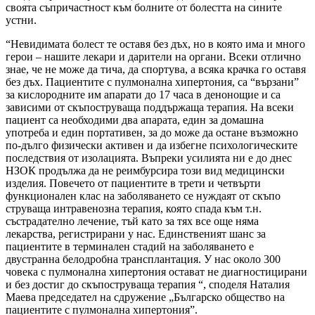
своята съпричастност към болните от болестта на сините
устни.
“Невидимата болест те оставя без дъх, но в която има и много
герои – нашите лекари и дарители на органи. Всеки отлично
знае, че не може да тича, да спортува, а всяка крачка го оставя
без дъх. Пациентите с пулмонална хипертония, са “вързани”
за кислородните им апарати до 17 часа в денонощие и са
зависими от скъпоструваща поддържаща терапия. На всеки
пациент са необходими два апарата, един за домашна
употреба и един портативен, за до може да остане възможно
по-дълго физически активен и да избегне психологическите
последствия от изолацията. Въпреки усилията ни е до днес
НЗОК продължа да не реимбурсира този вид медицински
изделия. Повечето от пациентите в трети и четвърти
функционален клас на заболяването се нуждаят от скъпо
струваща интравенозна терапия, която спада към т.н.
състрадателно лечение, тъй като за тях все още няма
лекарства, регистрирани у нас. Единственият шанс за
пациентите в терминален стадий на заболяването е
двустранна белодробна трансплантация. У нас около 300
човека с пулмонална хипертония остават не диагностицирани
и без достиг до скъпоструваща терапия “, споделя Наталия
Маева председател на сдружение „Българско общество на
пациентите с пулмонална хипертония”.