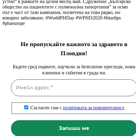
устни“ в рамките на целия месец май. Сдружение „Българско
общество на пациентите с пулмонална хипертония” за осми
път е част от тази кампания, посветена на това рядко, но
коварно заболяване. #WorldPHDay #WPHD2020 #bluelips
#phaeurope
Не пропускайте важното за здравето в
Пловдив!
Бъдете сред първите, научили за безплатни прегледи, нови
клиники и събития в града ни.
Съгласен съм с
политиката за поверителност
.