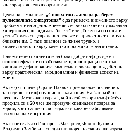
кислород в човешкия организъм.
Целта на кампанията
„Сини устни ….или да разберем
пулмоналната хипертония”
е да привлече вниманието върху
проблемите на хората, живеещи със заболяването пулмонална
хипертония („невидимата болест” или „болестта на сините
устни”), като същевременно покаже съпричастност към тях и
близките им. С тази диагноза се живее трудно, а
въздействието ѝ върху качеството на живот е значително.
Наложително пациентите да бъдат добре информирани
относно ефектите на заболяването, простиращи се отвъд
клинично дефинираните симптоми и оказващи въздействие
върху практическия, емоционалния и финансов аспект на
живот.
Актьорът и певец Орлин Павлов прие да бъде посланик в
тазгодишната информационна кампания. На 5-ти май от
неговия „Музикален гараж“, който той отвори във фейсбук
профила си в 20 часа ще прозвучи специален поздрав за
хората, които живеят със рядкото и коварно заболяване
пулмонална хипертония.
Актьорите Луиза Григорова-Макариев, Филип Буков и
Владимир Зомбори в специални видео послания, ще изразят