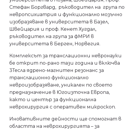
Стефан Боргвард, ръководител на група по
невропсихиатрия и функционално мозъчно
изобразяване в университета в Базел,
Швейцария и проф. Кенет Хугдал,
ръководител на група за фМРИ в
университета в Берген, Норвегия.
Комплексът за транслационни невронауки
бе открит по-рано тази година и включва
3Тесла ядрено-магнитен резонанс за
транслационно функционално
невроизобразяване, уникален по своето
предназначение в Югоизточна Европа,
както и център за функционална
неврохирургия с оперативен микроскоп.
Иновативните дейности ще спомогнат в
областта на неврохирургията – за