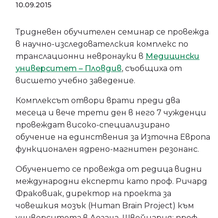
10.09.2015
Тридневен обучителен семинар се провежда
в научно-изследователския комплекс по
транслационни невронауки в
Медицински
университет – Пловдив
, съобщиха от
висшето учебно заведение.
Комплексът отвори врати преди два
месеца и вече трети ден в него 7 чужденци
провеждат високо-специализирано
обучение на единствения за Източна Европа
функционален ядрено-магнитен резонанс.
Обучението се провежда от редица видни
международни експерти като проф. Ричард
Фраковиак, директор на проекта за
човешкия мозък (Human Brain Project) към
университета в Лозана, Швейцария; проф.