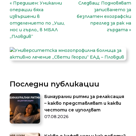
Навигация
Предишен:
Уникални
Следващ:
Подновяват
операции бяха
записването за
извършени в
безплатен ехографски
отделението по „Уши,
преглед за рак на
нос и гърло„ в МБАЛ
гърдата
„Пловдив“
Последни публикации
Бинаурални ритми за релаксация
– какво представляват и какви
честоти се използват
07.08.2026