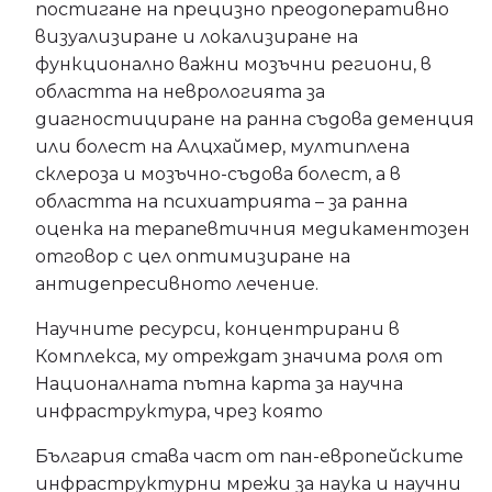
постигане на прецизно преодоперативно
визуализиране и локализиране на
функционално важни мозъчни региони, в
областта на неврологията за
диагностициране на ранна съдова деменция
или болест на Алцхаймер, мултиплена
склероза и мозъчно-съдова болест, а в
областта на психиатрията – за ранна
оценка на терапевтичния медикаментозен
отговор с цел оптимизиране на
антидепресивното лечение.
Научните ресурси, концентрирани в
Комплекса, му отреждат значима роля от
Националната пътна карта за научна
инфраструктура, чрез която
България става част от пан-европейските
инфраструктурни мрежи за наука и научни