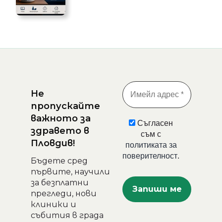
Не
пропускайте
важното за
Съгласен
здравето в
съм с
Пловдив!
политиката за
поверителност
.
Бъдете сред
първите, научили
за безплатни
прегледи, нови
клиники и
събития в града