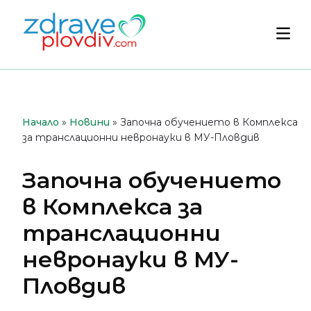
Преминете
към
Осн
съдържанието
мен
Начало
»
Новини
»
Започна обучението в Комплекса
за транслационни невронауки в МУ-Пловдив
Започна обучението
в Комплекса за
транслационни
невронауки в МУ-
Пловдив