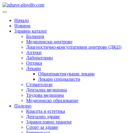
Преминете
към
Основно
съдържанието
меню
Начало
Новини
Здравен каталог
Болници
Медицински центрове
Диагностично-консултативни центрове (ДКЦ)
Аптеки
Лаборатории
Оптики
Лекари
Общопрактикуващи лекари
Лекари специалисти
Стоматолози
Дентална медицина
Трудова медицина
Медицинско образование
Полезно
Красота и естетика
Дентално здраве
Здравословно хранене
Спорт за здраве
Бременност