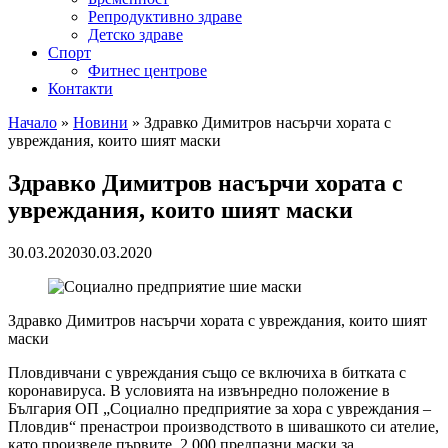
Репродуктивно здраве
Детско здраве
Спорт
Фитнес центрове
Контакти
Начало
»
Новини
»
Здравко Димитров насърчи хората с
увреждания, които шият маски
Здравко Димитров насърчи хората с
увреждания, които шият маски
30.03.2020
30.03.2020
Здравко Димитров насърчи хората с увреждания, които шият
маски
Пловдивчани с увреждания също се включиха в битката с
коронавируса. В условията на извънредно положение в
България ОП „Социално предприятие за хора с увреждания –
Пловдив“ пренастрои производството в шивашкото си ателие,
като произведе първите 2 000 предпазни маски за