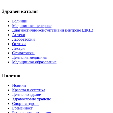
Здравен каталог
Болници
Медицински центрове
Диагностично-консултативни центрове (ДКЦ)
Аптеки
Лаборатории
Оптики
Лекари
Стоматолози
Дентална медицина
Медицинско образование
Полезно
Новини
Красота и естетика
Дентално здраве
Здравословно хранене
Спорт за здраве
Бременност
Репродуктивно здраве