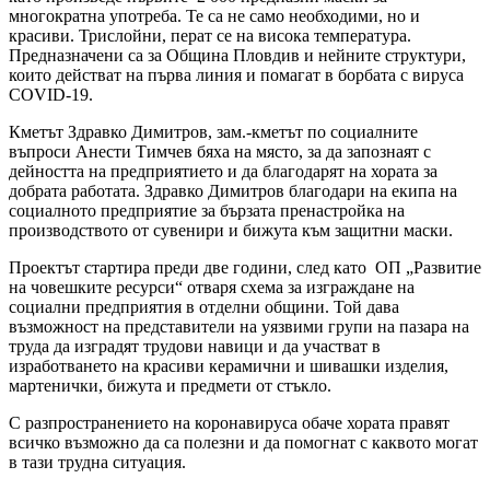
многократна употреба. Те са не само необходими, но и
красиви. Трислойни, перат се на висока температура.
Предназначени са за Община Пловдив и нейните структури,
които действат на първа линия и помагат в борбата с вируса
COVID-19.
Кметът Здравко Димитров, зам.-кметът по социалните
въпроси Анести Тимчев бяха на място, за да запознаят с
дейността на предприятието и да благодарят на хората за
добрата работата. Здравко Димитров благодари на екипа на
социалното предприятие за бързата пренастройка на
производството от сувенири и бижута към защитни маски.
Проектът стартира преди две години, след като ОП „Развитие
на човешките ресурси“ отваря схема за изграждане на
социални предприятия в отделни общини. Той дава
възможност на представители на уязвими групи на пазара на
труда да изградят трудови навици и да участват в
изработването на красиви керамични и шивашки изделия,
мартенички, бижута и предмети от стъкло.
С разпространението на коронавируса обаче хората правят
всичко възможно да са полезни и да помогнат с каквото могат
в тази трудна ситуация.