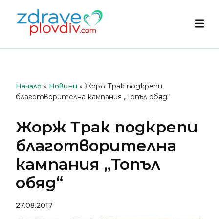
Преминете
към
Осн
съдържанието
мен
Начало
»
Новини
»
Жорж Трак подкрепи
благотворителна кампания „Топъл обяд“
Жорж Трак подкрепи
благотворителна
кампания „Топъл
обяд“
27.08.2017