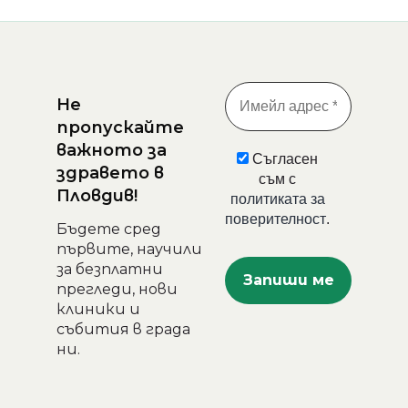
Не
пропускайте
важното за
Съгласен
здравето в
съм с
Пловдив!
политиката за
поверителност
.
Бъдете сред
първите, научили
за безплатни
прегледи, нови
клиники и
събития в града
ни.