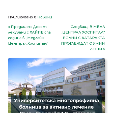
Публикувано в
Новини
Навигация
Предишен:
Десет
Следващ:
В МБАЛ
лекувани с ХАЙПЕК за
„ЦЕНТРАЛ ХОСПИТАЛ“
година в „Медлайн-
БОЛНИ С КАТАРАКТА
Централ Хоспитал“
ПРОГЛЕЖДАТ С УМНИ
ЛЕЩИ