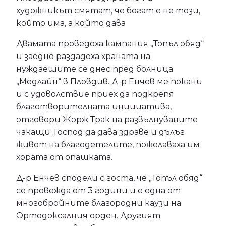
художникът смятат, че богат е не този,
който има, а който дава
Двамата проведоха кампания „Топъл обяд“
и заедно раздадоха храната на
нуждаещите се днес пред болница
„Медлайн“ в Пловдив. Д-р Енчев ме покани
и с удоволствие приех да подкрепя
благотворителната инициатива,
отговори Жорж Трак на развълнуваните
чакащи. Господ да дава здраве и дълъг
живот на благодетелите, пожелаваха им
хората от опашката.
Д-р Енчев сподели с госта, че „Топъл обяд“
се провежда от 3 години и е една от
многобройните благородни каузи на
Ортодоксалния орден. Другият