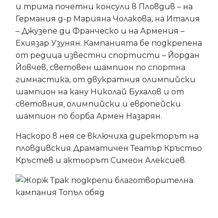
и трима почетни консули в Пловдив – на
Германия д-р Марияна Чолакова, на Италия
– Джузепе ди Франческо и на Армения –
Ехиязар Узунян. Кампанията бе подкрепена
от редица известни спортисти – Йордан
Йовчев, световен шампион по спортна
гимнастика, от двукратния олимпийски
шампион на кану Николай Бухалов и от
световния, олимпийски и европейски
шампион по борба Армен Назарян.
Наскоро в нея се включиха директорът на
пловдивския Драматичен Театър Кръстьо
Кръстев и актьорът Симеон Алексиев.