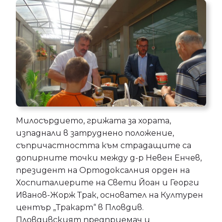
Милосърдието, грижата за хората,
изпаднали в затруднено положение,
съпричастността към страдащите са
допирните точки между д-р Невен Енчев,
президент на Ортодоксалния орден на
Хоспиталиерите на Свети Йоан и Георги
Иванов-Жорж Трак, основател на Културен
център „Тракарт“ в Пловдив.
Пловдивският предприемач и