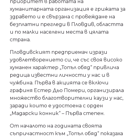
приоритет в работата на
хуманитарната организация е грижата за
здравето и е свързана с провеждане на
безплатни прегледи в Пловдив, областта
и по малки населени места в цялата
страна.
Пловдивският предприемач изрази
удовлетворението си, че със своя високо
хуманен характер „Топъл обяд“ привлича
редица известни личности у нас и в
чужбина. Първа в акцията се включи
графиня Естер Дьо Помери, организирала
множество благотворителни каузи у нас,
заради които е удостоена с орден
„Мадарски конник“ – Първа степен.
От началото на годината своята
съпричастност към „Топъл обяд“ показаха