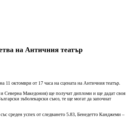
етва на Античния театър
 11 октомври от 17 часа на сцената на Античния театър.
 и Северна Македония) ще получат дипломи и ще дадат своя
ългарски зъболекарски съюз, те ще могат да започнат
със среден успех от следването 5.83, Бенедетто Канджеми –