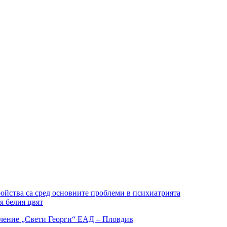
ойства са сред основните проблеми в психиатрията
я белия цвят