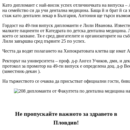
Като дипломант с най-висок успех отличничката на випуска – А
на семейство си да учи дентална медицина. Баща й и брат й са
стаж като дентален лекар в България, Антония ще търси възмо
Гордост на 49-тия випуск дипломанти е Лили Иванова. Известна
малките пациенти от Катедрата по детска дентална медицина. Л
което се захване. Тя е сред двигателите и организаторите на с
Лили завършва сред първите 25 по успех.
Честта да водят полагането на Хипократовата клетва ще имат 
Ректорът на университета – проф. д-р Ангел Учиков, дмн, и д
протокол за промотор на 49-ти випуск е определена доц. д-р Ве
(заместник-декан ).
На тържеството се очаква да присъстват официални гости, би
Не пропускайте важното за здравето в
Пловдив!