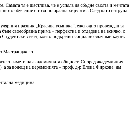
 Самата тя е щастлива, че е успяла да сбъдне своята и мечтата
ишното обучение е този по орална хирургия. След като натрупа
опулярния празник „Красива усмивка“, ежегодно провеждан за
 бъде своеобразна прима – перфектна и отдадена на всичко, с
а Студентски съвет, които подкрепят социално значими каузи.
ио Мастранджело.
тите от името на академичната общност. Според академичния
), а за водещ на церемонията – проф. д-р Елена Фиркова, дм
ентална медицина.