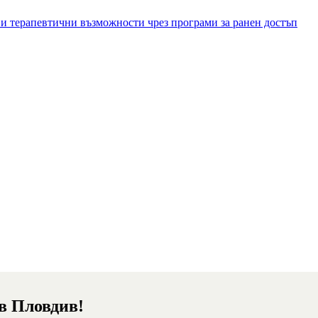
и терапевтични възможности чрез програми за ранен достъп
 в Пловдив!