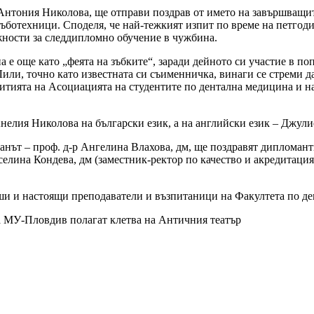
нтония Николова, ще отправи поздрав от името на завършващите.
 зъботехници. Споделя, че най-тежкият изпит по време на петгод
жности за следдипломно обучение в чужбина.
 е още като „феята на зъбките“, заради дейното си участие в п
или, точно като известната си съименничка, винаги се стреми да
ъбитията на Асоциацията на студентите по дентална медицина и н
Анелия Николова на български език, а на английски език – Джул
еканът – проф. д-р Ангелина Влахова, дм, ще поздравят дипломан
селина Кондева, дм (заместник-ректор по качество и акредитация
вши и настоящи преподаватели и възпитаници на Факултета по д