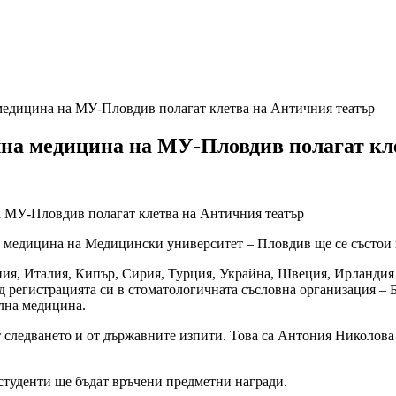
медицина на МУ-Пловдив полагат клетва на Античния театър
лна медицина на МУ-Пловдив полагат кл
 медицина на Медицински университет – Пловдив ще се състои на
ния, Италия, Кипър, Сирия, Турция, Украйна, Швеция, Ирландия
д регистрацията си в стоматологичната съсловна организация – Б
ална медицина.
 следването и от държавните изпити. Това са Антония Николова 
 студенти ще бъдат връчени предметни награди.