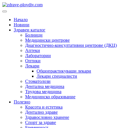
Преминете
към
Основно
съдържанието
меню
Начало
Новини
Здравен каталог
Болници
Медицински центрове
Диагностично-консултативни центрове (ДКЦ)
Аптеки
Лаборатории
Оптики
Лекари
Общопрактикуващи лекари
Лекари специалисти
Стоматолози
Дентална медицина
Трудова медицина
Медицинско образование
Полезно
Красота и естетика
Дентално здраве
Здравословно хранене
Спорт за здраве
Бременност