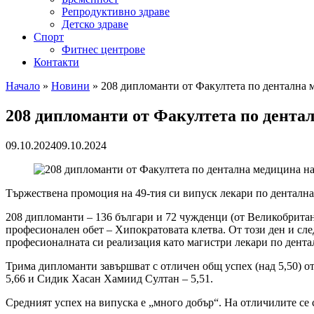
Репродуктивно здраве
Детско здраве
Спорт
Фитнес центрове
Контакти
Начало
»
Новини
»
208 дипломанти от Факултета по дентална 
208 дипломанти от Факултета по дента
09.10.2024
09.10.2024
Тържествена промоция на 49-тия си випуск лекари по дентална
208 дипломанти – 136 българи и 72 чужденци (от Великобрита
професионален обет – Хипократовата клетва. От този ден и сле
професионалната си реализация като магистри лекари по дент
Трима дипломанти завършват с отличен общ успех (над 5,50) от
5,66 и Сидик Хасан Хамиид Султан – 5,51.
Средният успех на випуска е „много добър“. На отличилите се