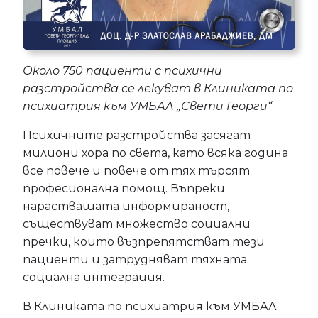
Около 750 пациенти с психични
разстройства се лекуват в Клиниката по
психиатрия към УМБАЛ „Свети Георги“
Психичните разстройства засягат
милиони хора по света, като всяка година
все повече и повече от тях търсят
професионална помощ. Въпреки
нарастващата информираност,
съществуват множество социални
пречки, които възпрепятстват тези
пациенти и затрудняват тяхната
социална интеграция.
В Клиниката по психиатрия към УМБАЛ