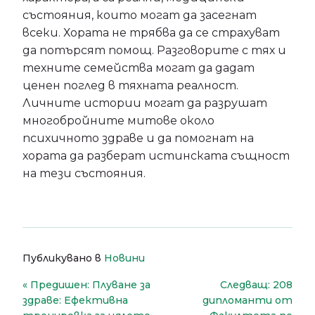
състояния, които могат да засегнат
всеки. Хората не трябва да се страхуват
да потърсят помощ. Разговорите с тях и
техните семейства могат да дадат
ценен поглед в тяхната реалност.
Личните истории могат да разрушат
многобройните митове около
психичното здраве и да помогнат на
хората да разберат истинската същност
на тези състояния.
Публикувано в
Новини
Навигация
Предишен:
Плуване за
Следващ:
208
здраве: Ефективна
дипломанти от