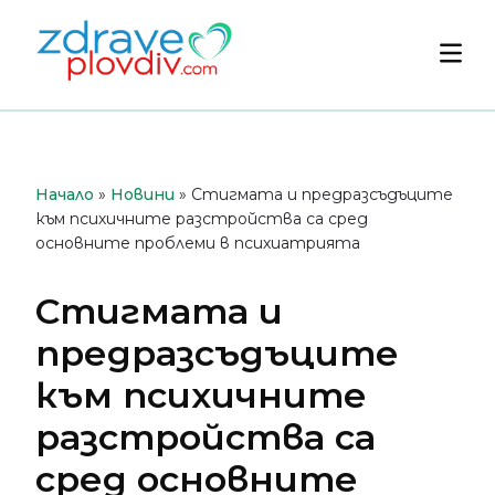
Преминете
към
Осн
съдържанието
мен
Начало
»
Новини
»
Стигмата и предразсъдъците
към психичните разстройства са сред
основните проблеми в психиатрията
Стигмата и
предразсъдъците
към психичните
разстройства са
сред основните