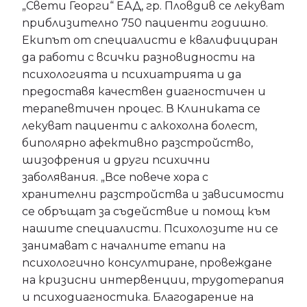
„Свети Георги“ ЕАД, гр. Пловдив се лекуват
приблизително 750 пациенти годишно.
Екипът от специалисти е квалифициран
да работи с всички разновидности на
психологията и психиатрията и да
предоставя качествен диагностичен и
терапевтичен процес. В Клиниката се
лекуват пациенти с алкохолна болест,
биполярно афективно разстройство,
шизофрения и други психични
заболявания. „Все повече хора с
хранителни разстройства и зависимости
се обръщат за съдействие и помощ към
нашите специалисти. Психолозите ни се
занимават с началните етапи на
психологично консултиране, провеждане
на кризисни интервенции, трудотерапия
и психодиагностика. Благодарение на