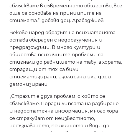
сблъскваме в съвременното общество, все
още се основава на принципите на
стигмата.“, добавя доц. Арабаджиев.
Векове наред образът на психиатрията
остава обграден с недоразумения и
предразсъдъци. В много култури и
общества психичните проблеми са
стигнали до равнището на табу, а хората,
страдащи от тях, са били
стигматизирани, изолирани или дори
демонизирани.
„Страхът е друг проблем, с който се
сблъскваме. Поради липсата на разбиране
и недостатъчна информация, много хора
се страхуват от неизвестното,
несъзнаваното, психичното и води до