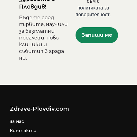
съм с
Пловдив!
политиката за
поверителност
.
Бъдете сред
първите, научили
за безплатни
прегледи, нови
клиники и
събития в града
ни.
Zdrave-Plovdiv.com
За нас
Контакти