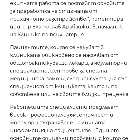
екипната работа се поставят основите
за преработка на стигмата от
психичното разстройство.“, коментира
доц. д-р Златослав Арабаджиев, началник
на Клиника по психиатрия.
Пациентите, които се лекуват в
клиниката обикновено се насочват от
общопрактикуващи лекари, амбулаторни
специалисти, центрове за спешна
медицинска помощ, след консултация със
специалист от клиниката, както и по
собствена или на своите близки преценка.
Работещите специалисти предлагат
висок професионализъм, етичност и
морал при съхраняване на личната
информация на пациентите. „Един от
основните социални проблеми, с които се