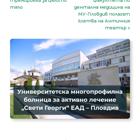
тренировка за цялото
Факултета по
тяло
дентална медицина на
МУ-Пловдив полагат
клетва на Античния
театър