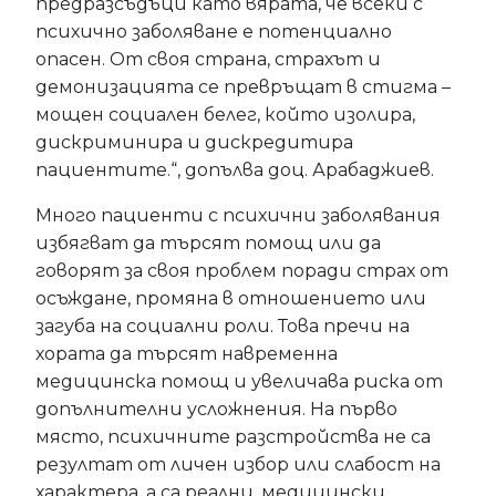
предразсъдъци като вярата, че всеки с
психично заболяване е потенциално
опасен. От своя страна, страхът и
демонизацията се превръщат в стигма –
мощен социален белег, който изолира,
дискриминира и дискредитира
пациентите.“, допълва доц. Арабаджиев.
Много пациенти с психични заболявания
избягват да търсят помощ или да
говорят за своя проблем поради страх от
осъждане, промяна в отношението или
загуба на социални роли. Това пречи на
хората да търсят навременна
медицинска помощ и увеличава риска от
допълнителни усложнения. На първо
място, психичните разстройства не са
резултат от личен избор или слабост на
характера, а са реални, медицински