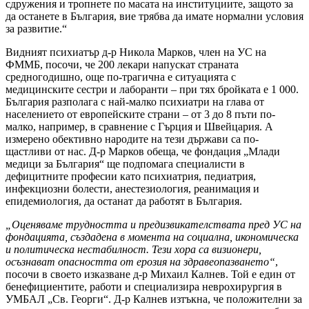
сдружения и тропнете по масата на институциите, защото за
да останете в България, вие трябва да имате нормални условия
за развитие.“
Видният психиатър д-р Никола Марков, член на УС на
ФММБ, посочи, че 200 лекари напускат страната
средногодишно, още по-трагична е ситуацията с
медицинските сестри и лаборанти – при тях бройката е 1 000.
България разполага с най-малко психиатри на глава от
населението от европейските страни – от 3 до 8 пъти по-
малко, например, в сравнение с Гърция и Швейцария. А
измерено обективно народите на тези държави са по-
щастливи от нас. Д-р Марков обеща, че фондация „Млади
медици за България“ ще подпомага специалисти в
дефицитните професии като психиатрия, педиатрия,
инфекциозни болести, анестезиология, реанимация и
епидемиология, да останат да работят в България.
„Оценяваме трудността и предизвикателствата пред УС на
фондацията, създадена в момента на социална, икономическа
и политическа нестабилност. Тези хора са визионери,
осъзнават опасността от ерозия на здравеопазването“
,
посочи в своето изказване д-р Михаил Калнев. Той е един от
бенефициентите, работи и специализира неврохирургия в
УМБАЛ „Св. Георги“. Д-р Калнев изтъкна, че положителни за