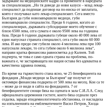
задържане на медицинските кадри са промените в наредбата
за специализация. „Но тя доведе до нови казуси – млад лекар-
специалист да подпише договор на по-ниска от заплатата,
която е получавал като лекар-специализант. Сега вместо
България да губи новозавършили медици, губи
новозавършили специалисти. Преди 6 години, когато аз
специализирах, държавата субсидираше моето обучение с
близо 6500 лева, сега сумата е около 9500 лева на годишна
база. Преди 6 години държавата губеше около 40 000 лева от
един напуснал страната специалист, сега губи около 60 000
лева. И ако преди сме губили около 4 милиона лева при 100
напуснали лекари, то сега губим около 6 милиона лева“,
направи кратка финансова равносметка д-р Калнев. Той
подчерта, че това е само едната страна на проблема, по-
важната е, че застаряващата ни нация остава без адекватна и
качествена здравна помощ.
По време на тържеството стана ясно, че 25 бенефициента на
фондация „Млади медици за България“ ще получат от
октомври финансова подкрепа от 500 лева на месец. Кои са те
– може да се види в сайта на фондацията. 7 от
бенефициентите снощи бяха на сцената в зала С.И.Л.А. След
официалната церемония гостите, които бяха седнали през
седалка, заради епидемиологичната обстановка, се насладиха
на изпълненията на емблематичните Васил Петров, Хилда