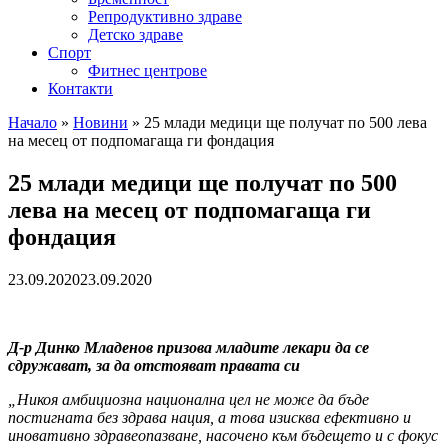
Репродуктивно здраве
Детско здраве
Спорт
Фитнес центрове
Контакти
Начало
»
Новини
»
25 млади медици ще получат по 500 лева
на месец от подпомагаща ги фондация
25 млади медици ще получат по 500
лева на месец от подпомагаща ги
фондация
23.09.2020
23.09.2020
Д-р Динко Младенов призова младите лекари да се
сдружават, за да отстояват правата си
„Никоя амбициозна национална цел не може да бъде
постигната без здрава нация, а това изисква ефективно и
иновативно здравеопазване, насочено към бъдещето и с фокус