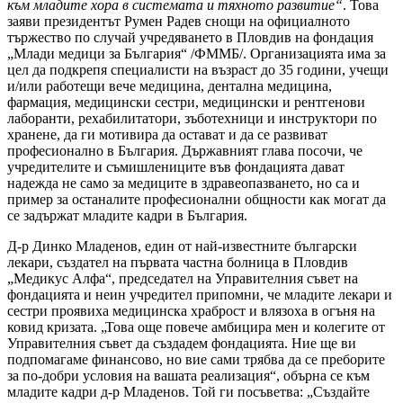
към младите хора в системата и тяхното развитие“
. Това
заяви президентът Румен Радев снощи на официалното
тържество по случай учредяването в Пловдив на фондация
„Млади медици за България“ /ФММБ/. Организацията има за
цел да подкрепя специалисти на възраст до 35 години, учещи
и/или работещи вече медицина, дентална медицина,
фармация, медицински сестри, медицински и рентгенови
лаборанти, рехабилитатори, зъботехници и инструктори по
хранене, да ги мотивира да остават и да се развиват
професионално в България. Държавният глава посочи, че
учредителите и съмишлениците във фондацията дават
надежда не само за медиците в здравеопазването, но са и
пример за останалите професионални общности как могат да
се задържат младите кадри в България.
Д-р Динко Младенов, един от най-известните български
лекари, създател на първата частна болница в Пловдив
„Медикус Алфа“, председател на Управителния съвет на
фондацията и неин учредител припомни, че младите лекари и
сестри проявиха медицинска храброст и влязоха в огъня на
ковид кризата. „Това още повече амбицира мен и колегите от
Управителния съвет да създадем фондацията. Ние ще ви
подпомагаме финансово, но вие сами трябва да се преборите
за по-добри условия на вашата реализация“, обърна се към
младите кадри д-р Младенов. Той ги посъветва: „Създайте