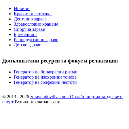
Новини
Красота и естетика
Дентално здраве
Здравословно хранене
Спорт за здраве
Бременност
Репродуктивно здраве
Детско здраве
Допълнителни ресурси за фокус и релаксация
Генератор на бинаурални ритми
Генератор на изохронни тонове
Генератор на солфежни честоти
© 2013 - 2026
zdrave-plovdiv.com - Онлайн портал за здраве и
спорт
Всички права запазени.