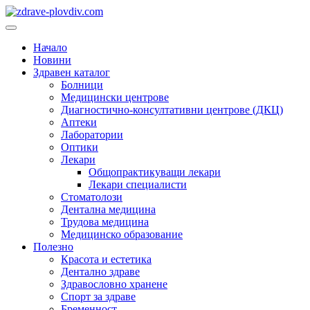
Преминете
към
Основно
съдържанието
меню
Начало
Новини
Здравен каталог
Болници
Медицински центрове
Диагностично-консултативни центрове (ДКЦ)
Аптеки
Лаборатории
Оптики
Лекари
Общопрактикуващи лекари
Лекари специалисти
Стоматолози
Дентална медицина
Трудова медицина
Медицинско образование
Полезно
Красота и естетика
Дентално здраве
Здравословно хранене
Спорт за здраве
Бременност