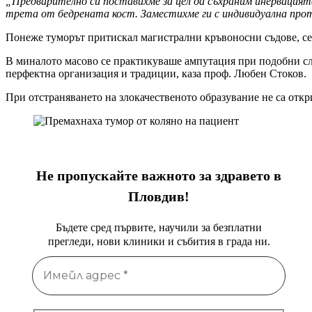
„Предварително си поставихме за цел да съхраним инервацията
трета от бедрената кост. Заместихме ги с индивидуална прот
Понеже туморът притискал магистрални кръвоносни съдове, се
В миналото масово се практикуваше ампутация при подобни сл
перфектна организация и традиции, каза проф. Любен Стоков.
При отстраняването на злокачественото образувание не са отк
Не пропускайте важното за здравето в
Пловдив!
Бъдете сред първите, научили за безплатни
прегледи, нови клиники и събития в града ни.