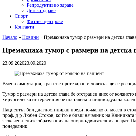
Репродуктивно здраве
Детско здраве
Спорт
Фитнес центрове
Контакти
Начало
»
Новини
»
Премахнаха тумор с размери на детска гла
Премахнаха тумор с размери на детска
23.09.2020
23.09.2020
Вместо ампутация, кракът е протезиран и човекът ще се ресоц
Тумор с размери на детска глава бе отстранен днес от коляно
хирургическа интервенция бе поставена и индивидуална коленн
Пациентът бил диагностициран преди по-малко от месец в сто
проф. д-р Любен Стоков, който е бивш началник на Клиниката 
злокачествените образувания на опорно-двигателния апарат. П
понеделник.