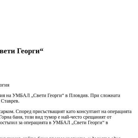
вети Георги“
логия
логия на УМБАЛ „Свети Георги“ в Пловдив. При сложната
 Ставрев.
арком. Според присъстващият като консултант на операцията
рна баня, този вид тумор е най-често срещаният от
 постъпил за операцията в УМБАЛ „Свети Георги“ в