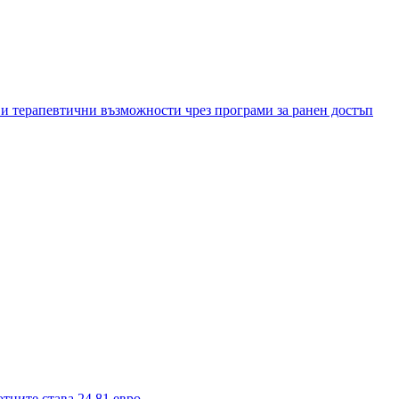
и терапевтични възможности чрез програми за ранен достъп
тните става 24,81 евро