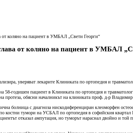
ва от коляно на пациент в УМБАЛ „Свети Георги“
 глава от коляно на пациент в УМБАЛ „С
иализира, уверяват лекарите Клиниката по ортопедия и травмато
то на 58-годишен пациент в Клиниката по ортопедия и травмато
а протеза, обясни началникът на клиниката проф. д-р Владимир
лична болница с диагноза нискодиференциран клеоморфен остеос
по костни тумори на УСБАЛ по ортопедия в софийския квартал Го
ациентът отказал ампутация, но туморът нараснал двойно и той