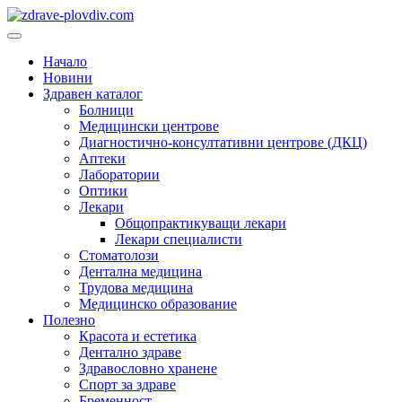
Преминете
към
Основно
съдържанието
меню
Начало
Новини
Здравен каталог
Болници
Медицински центрове
Диагностично-консултативни центрове (ДКЦ)
Аптеки
Лаборатории
Оптики
Лекари
Общопрактикуващи лекари
Лекари специалисти
Стоматолози
Дентална медицина
Трудова медицина
Медицинско образование
Полезно
Красота и естетика
Дентално здраве
Здравословно хранене
Спорт за здраве
Бременност