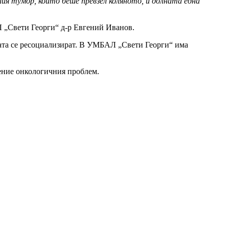
ия тумор, който беше превзел коляното, и долната една
 „Свети Георги“ д-р Евгений Иванов.
рата се ресоциализират. В УМБАЛ „Свети Георги“ има
чение онкологичния проблем.