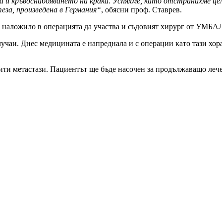
 и кръвоснабдяването на крака. Успяхме, като отстранихме цел
еза, произведена в Германия“
, обясни проф. Ставрев.
 наложило в операцията да участва и съдовият хирург от УМБАЛ
учаи. Днес медицината е напреднала и с операции като тази хо
рити метастази. Пациентът ще бъде насочен за продължаващо ле