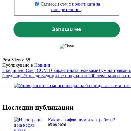
Съгласен съм с
политиката за
поверителност
.
Post Views:
58
Публикувано в
Новини
Навигация
Предишен:
След COVID-карантината очакваме бум на травми о
Следващ:
25 млади медици ще получат по 500 лева на месец о
Последни публикации
Какво е кафяв шум и как работи?
05.08.2026