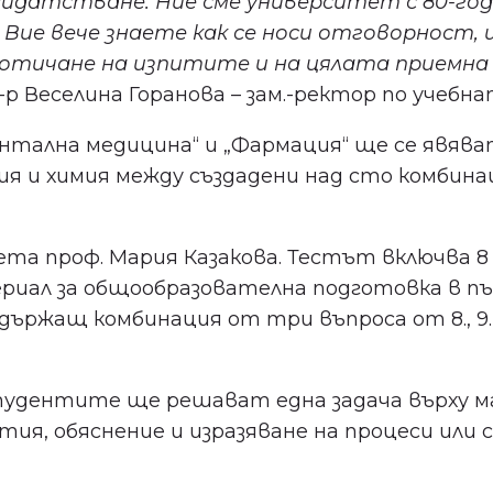
кандидатстване. Ние сме университет с 80-г
Вие вече знаете как се носи отговорност,
ичане на изпитите и на цялата приемна ка
-р Веселина Горанова – зам.-ректор по учебн
тална медицина“ и „Фармация“ ще се явяват
я и химия между създадени над сто комбина
та проф. Мария Казакова. Тестът включва 8 
териал за общообразователна подготовка в пъ
ържащ комбинация от три въпроса от 8., 9. и
удентите ще решават една задача върху ма
тия, обяснение и изразяване на процеси или