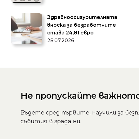
Здравноосигурителната
вноска за безработните
става 24,81 евро
28.07.2026
Не пропускайте важното 
Бъдете сред първите, научили за безп
събития в града ни.