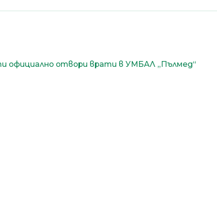
за здравето в Пловдив!
Бъдете сред първите, научили за
безплатни прегледи, нови
клиники и събития в града ни.
ти официално отвори врати в УМБАЛ „Пълмед“
Съгласен съм с
политиката
за поверителност
.