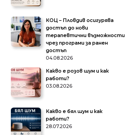
КОЦ – Пловдив осигурява
достъп до нови
терапевтични възможности
чрез програми за ранен
достъп
04.08.2026
Какво е розов шум и как
работи?
03.08.2026
Какво е бял шум и как
работи?
28.07.2026