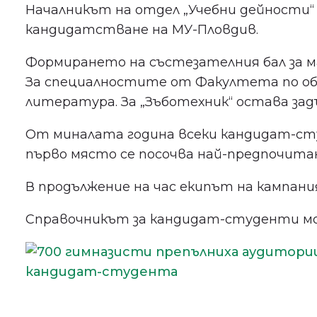
Началникът на отдел „Учебни дейности“ Г
кандидатстване на МУ-Пловдив.
Формирането на състезателния бал за м
За специалностите от Факултета по общ
литература. За „Зъботехник“ остава зад
От миналата година всеки кандидат-студ
първо място се посочва най-предпочитан
В продължение на час екипът на кампани
Справочникът за кандидат-студенти мо