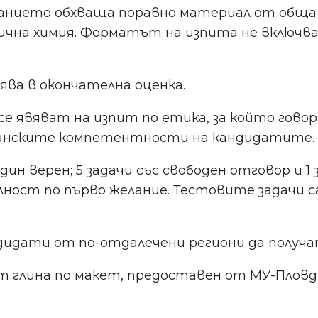
анието обхваща поравно материал от обща и 
чна химия. Форматът на изпита не включва и
ва в окончателна оценка.
се явяват на изпит по етика, за който гов
жданските компетентности на кандидатите.
 верен; 5 задачи със свободен отговор и 1 
 по първо желание. Тестовите задачи са съ
кандидати от по-отдалечени региони да получ
от глина по макет, предоставен от МУ-Плов