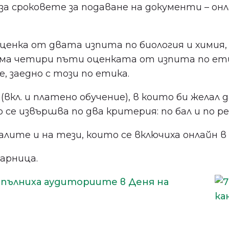
а сроковете за подаване на документи – онла
нка от двата изпита по биология и химия, 
ма четири пъти оценката от изпита по ети
 заедно с този по етика.
. и платено обучение), в които би желал да
се извършва по два критерия: по бал и по р
алите и на тези, които се включиха онлайн
арница.