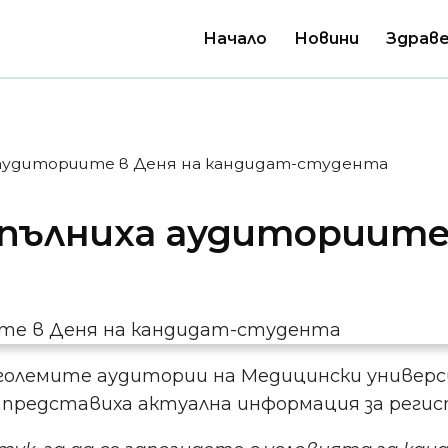
Начало
Новини
Здраве
 аудиториите в Деня на кандидат-студента
епълниха аудиториите
големите аудитории на Медицински универси
редставиха актуална информация за регист