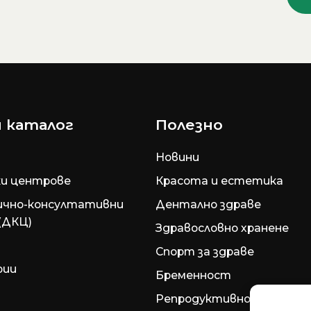
 каталог
Полезно
Новини
и центрове
Красота и естетика
ично-консултативни
Дентално здраве
(ДКЦ)
Здравословно хранене
Спорт за здраве
рии
Бременност
Репродуктивно здраве