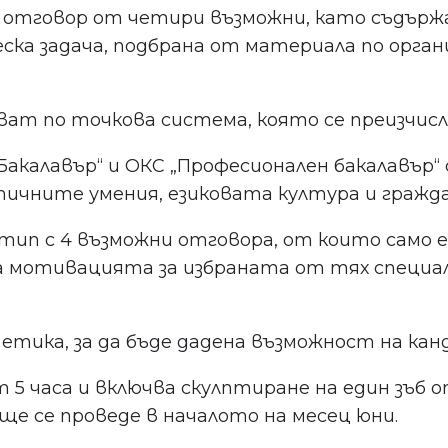
н отговор от четири възможни, като съдърж
а задача, подбрана от материала по органи
ат по точкова система, която се преизчисля
калавър“ и ОКС „Професионален бакалавър“ 
литичните умения, езиковата култура и гра
п с 4 възможни отговора, от които само един
отивацията за избраната от тях специалност
по етика, за да бъде дадена възможност на 
5 часа и включва скулптиране на един зъб 
ще се проведе в началото на месец юни.