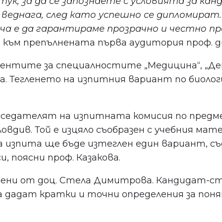
 тук, за да се запознаете с условията за 
днага, след като успешно се дипломират. 
 е да гарантираме прозрачно и честно прот
се към препълнената първа аудитория проф. д
ентите за специалностите „Медицина“, „Ден
. Тегленето на изпитния вариант по биологи
едседателят на изпитната комисия по предме
овдив. Той е изцяло съобразен с учебния ма
 изпита ще бъде изтеглен един вариант, съд
 поясни проф. Казакова.
дени от доц. Стела Димитрова. Кандидат-ст
а дадат кратки и точни определения за поня