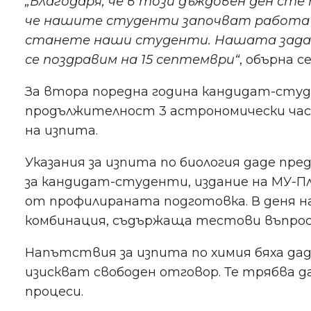
„Благодаря, че в този дъждовен ден сте
че нашите студенти започват работа ве
станете наши студенти. Нашата задача
се поздравим на 15 септември“
, обърна 
За втора поредна година кандидат-студ
продължителност 3 астрономически часа
на изпита.
Указания за изпита по биология даде пр
за кандидат-студенти, издание на МУ-Пл
от профилираната подготовка. В деня на
комбинация, съдържаща тестови въпроси,
Напътствия за изпита по химия бяха да
изискват свободен отговор. Те трябва д
процеси.