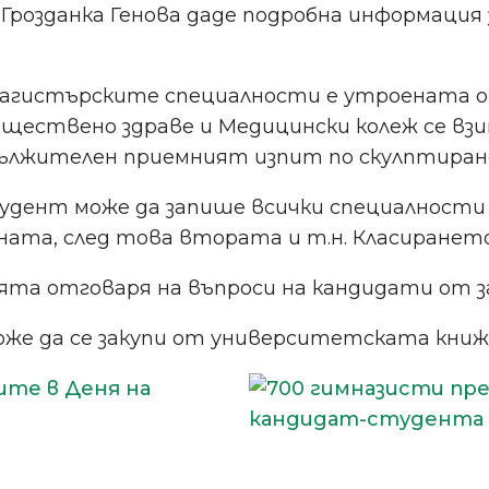
розданка Генова даде подробна информация з
агистърските специалности е утроената оце
ествено здраве и Медицински колеж се взи
ължителен приемният изпит по скулптиране,
ент може да запише всички специалности (вкл
ата, след това втората и т.н. Класирането 
ята отговаря на въпроси на кандидати от з
же да се закупи от университетската книж
Не пропускайте важното