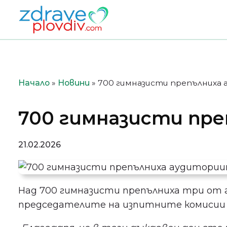
Преминете
към
съдържанието
Начало
»
Новини
»
700 гимназисти препълниха
700 гимназисти пр
21.02.2026
Над 700 гимназисти препълниха три от 
председателите на изпитните комисии п