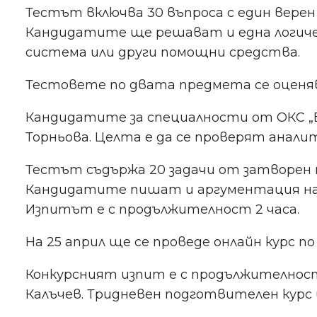
Тестът включва 30 въпроса с един вере
Кандидатите ще решават и една логическ
система или други помощни средства.
Тестовете по двата предмета се оценяв
Кандидатите за специалности от ОКС „Ба
Торньова. Целта е да се проверят ана
Тестът съдържа 20 задачи от затворен ти
Кандидатите пишат и аргументация на м
Изпитът е с продължителност 2 часа.
На 25 април ще се проведе онлайн курс 
Конкурсният изпит е с продължителност 
Калъчев. Тридневен подготвителен курс 