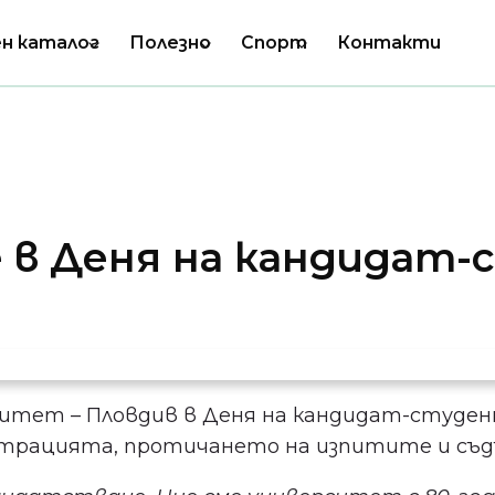
н каталог
Полезно
Спорт
Контакти
 в Деня на кандидат
тет – Пловдив в Деня на кандидат-студента
рацията, протичането на изпитите и съдърж