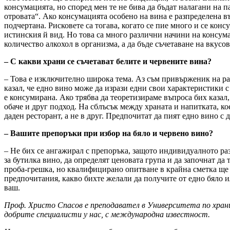
консумацията, но според мен те не бива да бъдат налагани на п
отровата“. Ако консумацията особено на вина е разпределена в
подчертана. Рисковете са тогава, когато се пие много и се кон
истинския й вид. Но това са много различни начини на консума
количество алкохол в организма, а да бъде съчетаване на вкусо
– С какви храни се съчетават белите и червените вина?
– Това е изключително широка тема. Аз съм привърженик на ра
казал, че едно вино може да изрази едни свои характеристики с
е консумирана. Ако трябва да теоретизираме въпроса бих казал
обаче и друг подход. На сблъсък между храната и напитката, ко
даден ресторант, а не в друг. Предпочитат да пият едно вино с 
– Вашите препоръки при избор на бяло и червено вино?
– Не бих се ангажирал с препоръка, защото индивидуалното раз
за бутилка вино, да определят ценовата група и да започнат да 
проба-грешка, но квалифицирано опитване в крайна сметка ще д
предпочитания, какво бихте желали да получите от едно бяло или
ваш.
Проф. Христо Спасов е преподавател в Университета по хранит
добрите специалисти у нас, с международна известност.