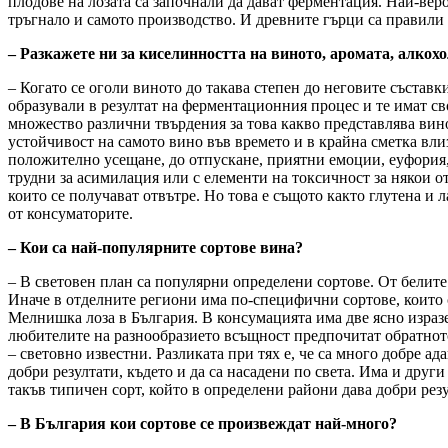
плодове на лозата са започнали да дават ферментация. Най-веро
тръгнало и самото производство. И древните гърци са правили 
– Разкажете ни за киселинността на виното, аромата, алко
– Когато се оголи виното до такава степен до неговите съставки
образували в резултат на ферментационния процес и те имат св
множество различни твърдения за това какво представлява вино
устойчивост на самото вино във времето и в крайна сметка вли
положително усещане, до отпускане, приятни емоции, еуфория, 
трудни за асимилация или с елементи на токсичност за някои о
които се получават отвътре. Но това е същото както глутена и 
от консуматорите.
– Кои са най-популярните сортове вина?
– В световен план са популярни определени сортове. От бели
Иначе в отделните региони има по-специфични сортове, които
Мелнишка лоза в България. В консумацията има две ясно израз
любителите на разнообразието всъщност предпочитат обратното. 
– световно известни. Разликата при тях е, че са много добре ад
добри резултати, където и да са насадени по света. Има и друг
такъв типичен сорт, който в определени райони дава добри резу
– В България кои сортове се произвеждат най-много?