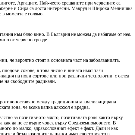
Алиготе, Аргаците. Най-често срещаните при червените са
Каберне и Сира са доста интересни. Мавруд и Широка Мелнишка
е в момента е голямо.
тания към бяло вино. В България не можем да избягаме от нея.
вино от червено грозде.
ни, че вероятно стоят в основната част на заболяванията.
 плодови сокове, в това число и вината имат тази
икация на нови сортове или при различни технологии, с оглед
не на свободните радикали.
за противопоставяне между традиционната квалифицирана
ата зона, че всяка капка алкохол е вредна.
елство за позитивното място, позитивната роля както върху
ма как да не се върне човек върху Средиземноморието. В
ного по-малко, здравословният ефект е факт. Дали и как
олните и безалкохолните напитки имат своето място в