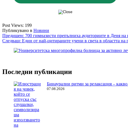
Post Views:
199
Публикувано в
Новини
Навигация
Предишен:
700 гимназисти препълниха аудиториите в Деня на 
Следващ:
Един от най-цитираните учени в света в областта на
Последни публикации
Бинаурални ритми за релаксация – какво 
07.08.2026