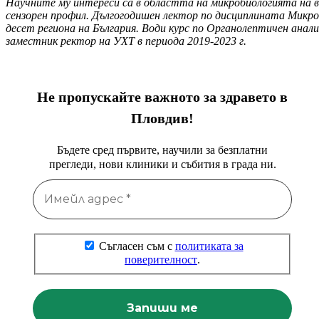
Научните му интереси са в областта на микробиологията на в
сензорен профил. Дългогодишен лектор по дисциплината Микроб
десет региона на България. Води курс по Органолептичен анал
заместник ректор на УХТ в периода 2019-2023 г.
Не пропускайте важното за здравето в
Пловдив!
Бъдете сред първите, научили за безплатни
прегледи, нови клиники и събития в града ни.
Съгласен съм с
политиката за
поверителност
.