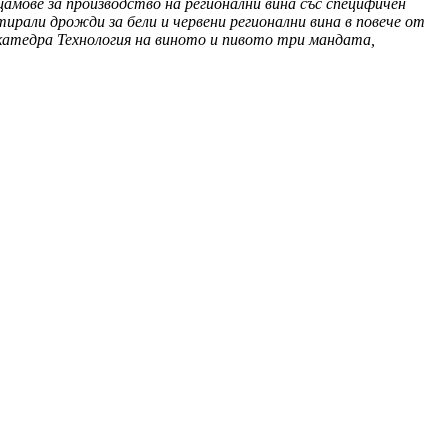
амове за производство на регионални вина със специфичен
ирали дрожди за бели и червени регионални вина в повече от
 катедра Технология на виното и пивото три мандата,