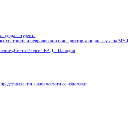
кандидат-студента
 психиатрията и неврологията стана доктор хонорис кауза на МУ
представляват и какви честоти се използват