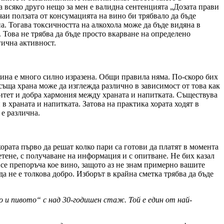
за всяко друго нещо за мен е валидна сентенцията „Дозата прави
аи ползата от консумацията на вино би трябвало да бъде
а. Тогава токсичността на алкохола може да бъде видяна в
 Това не трябва да бъде просто вкарване на определено
гична активност.
ина е много силно изразена. Общи правила няма. По-скоро бих
 съща храна може да изглежда различно в зависимост от това как
аритет и добра хармония между храната и напитката. Съществува
в храната и напитката. Затова на практика хората ходят в
 е различна.
ората първо да решат колко пари са готови да платят в момента
 четене, с получаване на информация и с опитване. Не бих казал
 се препоръча кое вино, защото аз не знам примерно вашите
да не е толкова добро. Изборът в крайна сметка трябва да бъде
 и пивото“ с над 30-годишен стаж. Той е един от най-