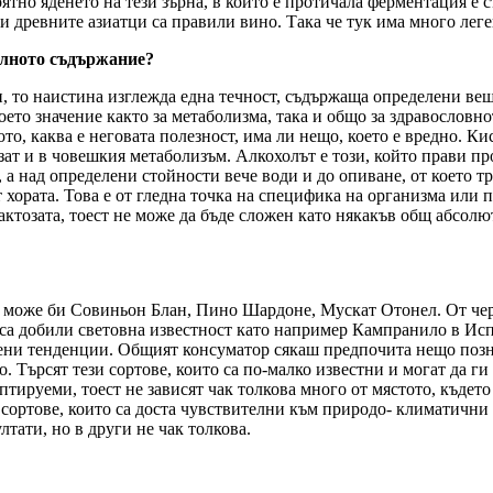
ятно яденето на тези зърна, в които е протичала ферментация е 
и древните азиатци са правили вино. Така че тук има много леге
холното съдържание?
, то наистина изглежда една течност, съдържаща определени вещес
оето значение както за метаболизма, така и общо за здравословн
то, каква е неговата полезност, има ли нещо, което е вредно. К
зат и в човешкия метаболизъм. Алкохолът е този, който прави пр
а над определени стойности вече води и до опиване, от което тр
т хората. Това е от гледна точка на специфика на организма ил
лактозата, тоест не може да бъде сложен като някакъв общ абсолю
те може би Совиньон Блан, Пино Шардоне, Мускат Отонел. От че
 са добили световна известност като например Кампранило в И
ени тенденции. Общият консуматор сякаш предпочита нещо познат
Търсят тези сортове, които са по-малко известни и могат да ги 
аптируеми, тоест не зависят чак толкова много от мястото, къдет
и сортове, които са доста чувствителни към природо- климатични
лтати, но в други не чак толкова.