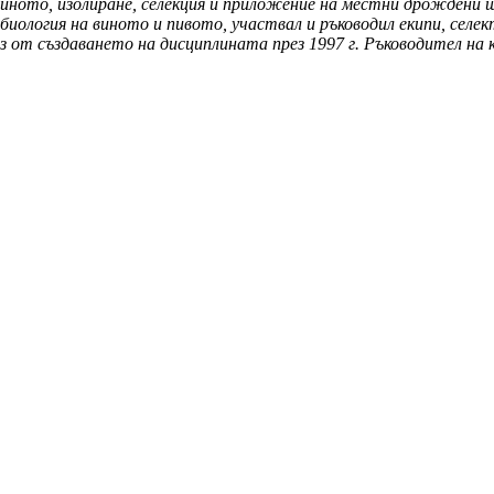
иното, изолиране, селекция и приложение на местни дрождени щ
иология на виното и пивото, участвал и ръководил екипи, селект
из от създаването на дисциплината през 1997 г. Ръководител на