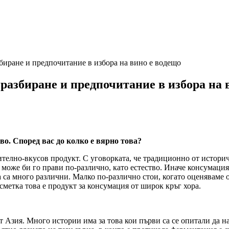
иране и предпочитание в избора на вино е водещо
разбиране и предпочитание в избора на 
во. Според вас до колко е вярно това?
ително-вкусов продукт. С уговорката, че традиционно от историч
 може би го прави по-различно, като естество. Иначе консумация
а са много различни. Малко по-различно стои, когато оценяваме 
 сметка това е продукт за консумация от широк кръг хора.
от Азия. Много истории има за това кои първи са се опитали да