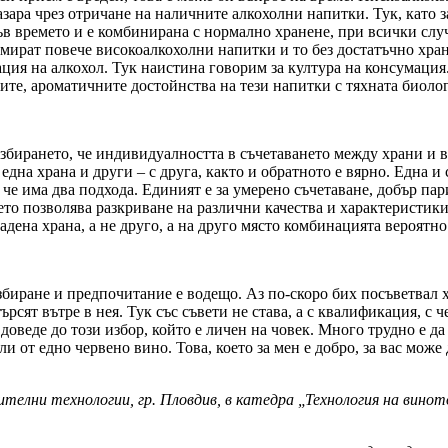
азара чрез отричане на наличните алкохолни напитки. Тук, като 
ъв времето и е комбинирана с нормално хранене, при всички случ
сумират повече високоалкохолни напитки и то без достатъчно хран
ция на алкохол. Тук наистина говорим за култура на консумация.
вите, ароматичните достойнства на тези напитки с тяхната биоло
збирането, че индивидуалността в съчетаването между храни и в
 една храна и други – с друга, както и обратното е вярно. Една и
, че има два подхода. Единият е за умерено съчетаване, добър п
ето позволява разкриване на различни качества и характеристики 
дадена храна, а не друго, а на друго място комбинацията вероятно
биране и предпочитание е водещо. Аз по-скоро бих посъветвал х
търсят вътре в нея. Тук със съвети не става, а с квалификация, с
оведе до този избор, който е личен на човек. Много трудно е да
 от едно червено вино. Това, което за мен е добро, за вас може 
елни технологии, гр. Пловдив, в катедра „Технология на виното