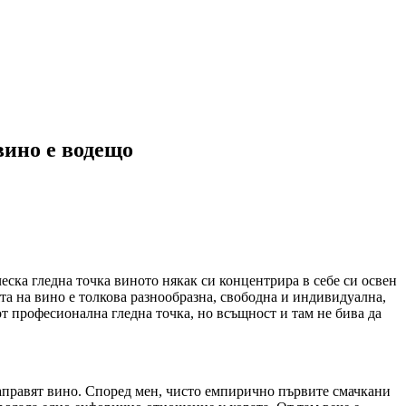
вино е водещо
еска гледна точка виното някак си концентрира в себе си освен
та на вино е толкова разнообразна, свободна и индивидуална,
от професионална гледна точка, но всъщност и там не бива да
 направят вино. Според мен, чисто емпирично първите смачкани