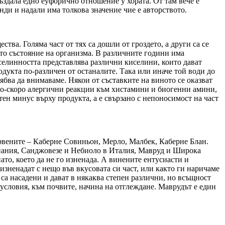
създала едно еуфорично отношение у хората. От там вече е
нди и надали има толкова значение чие е авторството.
тва. Голяма част от тях са дошли от гроздето, а други са се
ото състояние на организма. В различните години има
иселинността представлява различни киселини, които дават
одукта по-различен от останалите. Така или иначе той води до
ябва да внимаваме. Някои от съставките на виното се оказват
и по-скоро алергични реакции към хистамини и биогенни амини,
тен минус върху продукта, а е свързано с непоносимост на част
рвените – Каберне Совиньон, Мерло, Малбек, Каберне Блан.
спания, Санджовезе и Небиоло в Италия, Мавруд и Широка
о, което да не го изненада. А винените ентусиасти и
изненадат с нещо във вкусовата си част, или както ги наричаме
о са насадени и дават в някаква степен различни, но всъщност
 условия, към почвите, начина на отглеждане. Маврудът е един