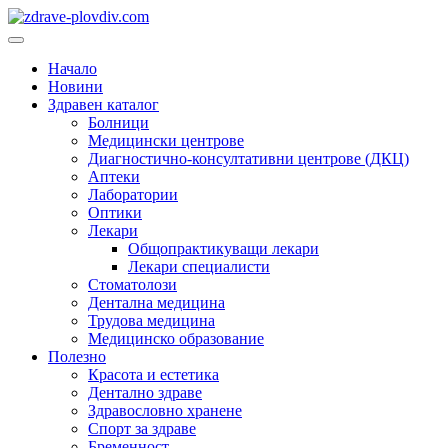
Преминете
към
Основно
съдържанието
меню
Начало
Новини
Здравен каталог
Болници
Медицински центрове
Диагностично-консултативни центрове (ДКЦ)
Аптеки
Лаборатории
Оптики
Лекари
Общопрактикуващи лекари
Лекари специалисти
Стоматолози
Дентална медицина
Трудова медицина
Медицинско образование
Полезно
Красота и естетика
Дентално здраве
Здравословно хранене
Спорт за здраве
Бременност