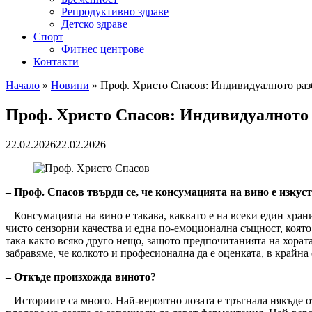
Репродуктивно здраве
Детско здраве
Спорт
Фитнес центрове
Контакти
Начало
»
Новини
»
Проф. Христо Спасов: Индивидуалното разб
Проф. Христо Спасов: Индивидуалното 
22.02.2026
22.02.2026
– Проф. Спасов твърди се, че консумацията на вино е изкуст
– Консумацията на вино е такава, каквато е на всеки един хран
чисто сензорни качества и една по-емоционална същност, която
така както всяко друго нещо, защото предпочитанията на хорат
забравяме, че колкото и професионална да е оценката, в крайна
– Откъде произхожда виното?
– Историите са много. Най-вероятно лозата е тръгнала някъде 