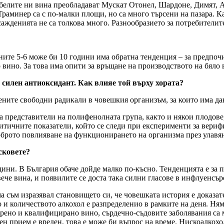
 белите ни вина преобладават Мускат Отонел, Шардоне, Димят, 
раминер са с по-малки площи, но са много търсени на пазара. 
асажденията не са толкова много. Разнообразието за потребителит
ите 5-6 може би 10 години има обратна тенденция – за предпочи
 вино. За това има опити за връщане на производството на бяло 
 силен антиоксидант. Как влияе той върху хората?
чените свободни радикали в човешкия организъм, за които има дан
а представители на полифенолната група, както и някои плодове,
итичните показатели, който се следи при експерименти за вериф
оброто повлияване на функционирането на организма през улавя
сковете?
одини. В България обаче дойде малко по-късно. Тенденцията е 
ече вина, и появилите се доста така силни гласове в инфлуенсърск
а съм изразявал становището си, че човешката история е доказат
о и количеството алкохол е разпределенио в рамките на деня. Ня
рено и квалифицирано вино, сърдечно-съдовите заболявания са м
ен прием е вреден, това е може би въпрос на време. Нискоалкох