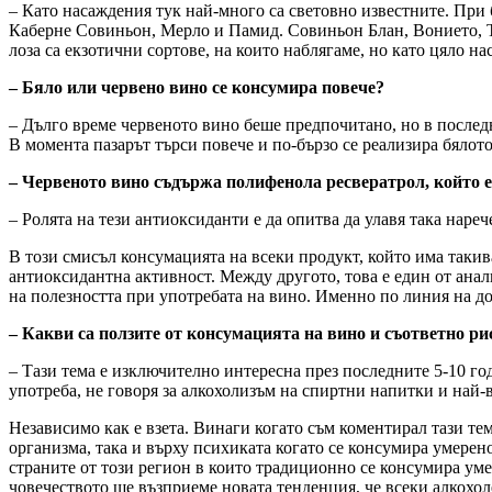
– Като насаждения тук най-много са световно известните. При
Каберне Совиньон, Мерло и Памид. Совиньон Блан, Вонието, Т
лоза са екзотични сортове, на които наблягаме, но като цяло н
– Бяло или червено вино се консумира повече?
– Дълго време червеното вино беше предпочитано, но в последн
В момента пазарът търси повече и по-бързо се реализира бялото
– Червеното вино съдържа полифенола ресвератрол, който е
– Ролята на тези антиоксиданти е да опитва да улавя така наре
В този смисъл консумацията на всеки продукт, който има такив
антиоксидантна активност. Между другото, това е един от анал
на полезността при употребата на вино. Именно по линия на д
– Какви са ползите от консумацията на вино и съответно ри
– Тази тема е изключително интересна през последните 5-10 г
употреба, не говоря за алкохолизъм на спиртни напитки и най-в
Независимо как е взета. Винаги когато съм коментирал тази тем
организма, така и върху психиката когато се консумира умерен
страните от този регион в които традиционно се консумира уме
човечеството ще възприеме новата тенденция, че всеки алкохол