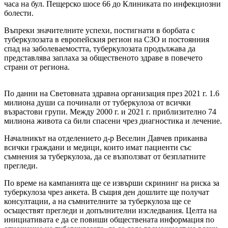
часа на бул. Пещерско шосе 66 до Клиниката по инфекциозни
болести.
Въпреки значителните успехи, постигнати в борбата с
туберкулозата в европейския регион на СЗО и постоянния
спад на заболеваемостта, туберкулозата продължава да
представлява заплаха за общественото здраве в повечето
страни от региона.
По данни на Световната здравна организация през 2021 г. 1.6
милиона души са починали от туберкулоза от всички
възрастови групи. Между 2000 г. и 2021 г. приблизително 74
милиона живота са били спасени чрез диагностика и лечение.
Началникът на отделението д-р Веселин Давчев приканва
всички граждани и медици, които имат пациенти със
съмнения за туберкулоза, да се възползват от безплатните
прегледи.
По време на кампанията ще се извърши скрининг на риска за
туберкулоза чрез анкета. В същия ден дошлите ще получат
консултации, а на съмнителните за туберкулоза ще се
осъществят прегледи и допълнителни изследвания. Целта на
инициативата е да се повиши обществената информация по