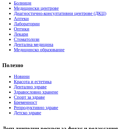
Болници
Медицински центрове
Диагностично-консултативни центрове (ДКЦ)
Аптеки
Лаборатории
Оптики
Лекари
Стоматолози
Дентална медицина
Медицинско образование
Полезно
Новини
Красота и естетика
Дентално здраве
Здравословно хранене
Спорт за здраве
Бременност
Репродуктивно здраве
Детско здраве
Допълнителни ресурси за фокус и релаксация