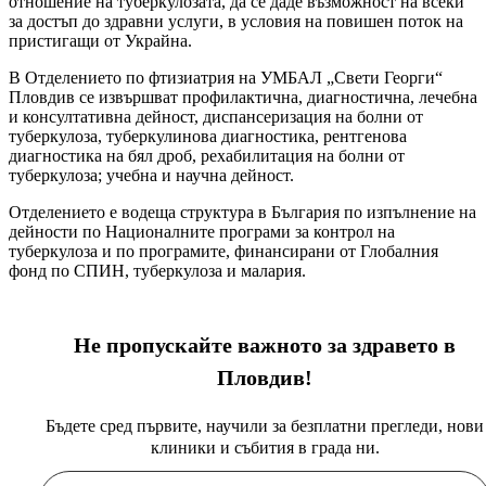
отношение на туберкулозата, да се даде възможност на всеки
за достъп до здравни услуги, в условия на повишен поток на
пристигащи от Украйна.
В Отделението по фтизиатрия на УМБАЛ „Свети Георги“
Пловдив се извършват профилактична, диагностична, лечебна
и консултативна дейност, диспансеризация на болни от
туберкулоза, туберкулинова диагностика, рентгенова
диагностика на бял дроб, рехабилитация на болни от
туберкулоза; учебна и научна дейност.
Отделението е водеща структура в България по изпълнение на
дейности по Националните програми за контрол на
туберкулоза и по програмите, финансирани от Глобалния
фонд по СПИН, туберкулоза и малария.
Не пропускайте важното за здравето в
Пловдив!
Бъдете сред първите, научили за безплатни прегледи, нови
клиники и събития в града ни.