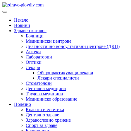
Преминете
към
Основно
съдържанието
меню
Начало
Новини
Здравен каталог
Болници
Медицински центрове
Диагностично-консултативни центрове (ДКЦ)
Аптеки
Лаборатории
Оптики
Лекари
Общопрактикуващи лекари
Лекари специалисти
Стоматолози
Дентална медицина
Трудова медицина
Медицинско образование
Полезно
Красота и естетика
Дентално здраве
Здравословно хранене
Спорт за здраве
Бременност