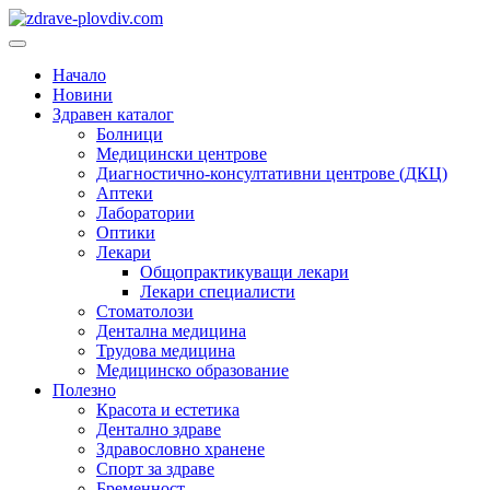
Преминете
към
Основно
съдържанието
меню
Начало
Новини
Здравен каталог
Болници
Медицински центрове
Диагностично-консултативни центрове (ДКЦ)
Аптеки
Лаборатории
Оптики
Лекари
Общопрактикуващи лекари
Лекари специалисти
Стоматолози
Дентална медицина
Трудова медицина
Медицинско образование
Полезно
Красота и естетика
Дентално здраве
Здравословно хранене
Спорт за здраве
Бременност