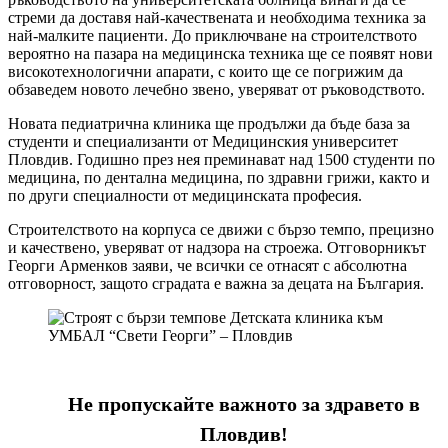
стреми да доставя най-качествената и необходима техника за
най-малките пациенти. До приключване на строителството
вероятно на пазара на медицинска техника ще се появят нови
високотехнологични апарати, с които ще се погрижим да
обзаведем новото лечебно звено, уверяват от ръководството.
Новата педиатрична клиника ще продължи да бъде база за
студенти и специализанти от Медицинския университет
Пловдив. Годишно през нея преминават над 1500 студенти по
медицина, по дентална медицина, по здравни грижи, както и
по други специалности от медицинската професия.
Строителството на корпуса се движи с бързо темпо, прецизно
и качествено, уверяват от надзора на строежа. Отговорникът
Георги Арменков заяви, че всички се отнасят с абсолютна
отговорност, защото сградата е важна за децата на България.
Не пропускайте важното за здравето в
Пловдив!