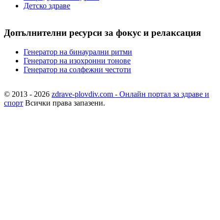
Детско здраве
Допълнителни ресурси за фокус и релаксация
Генератор на бинаурални ритми
Генератор на изохронни тонове
Генератор на солфежни честоти
© 2013 - 2026
zdrave-plovdiv.com - Онлайн портал за здраве и
спорт
Всички права запазени.