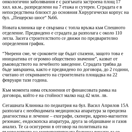
онкологични заболявания е с разгъната застроена площ 17
хил. кв.м., разпределени на 7 етажа и сутерен. Сградата е в
непосредствена близост до основния Хирургически корпус на
бул. „Пещерско шосе“ №66.
Новата клиника ще е свързана с топла връзка към Спешното
отделение. Предвидено е сградата да разполага с около 110
легла. Засега строителството се движи по предварително
определения график.
“Уверени сме, че сроковете ще бъдат спазени, защото това е
инициатива от огромно обществено значение”, казват от
ръководството на лечебното заведение. Сградата трябва да
бъде завършена, както е предвидено по договора, до 2 години,
считано от откриването на строителната площадка на 22
февруари тази година.
Към момента няма отклонения от финансовата рамка на
договора, който е на стойност малко над 42 млн. лв.
Сегашната Клиника по педиатрия на бул. Васил Априлов 15А
разполага с необходимата медицинска апаратура за прецизна
диагностика и лечение – ехографи, скенери, ядрено-магнитен
резонанс, ендоскопска апаратура, друга за обдишване и газов
анализ. Те са осигурени в отговор на политиката на
ръководството на университетската болница винаги да се