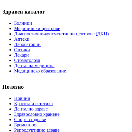
Здравен каталог
Болници
Медицински центрове
Диагностично-консултативни центрове (ДКЦ)
Аптеки
Лаборатории
Оптики
Лекари
Стоматолози
Дентална медицина
Медицинско образование
Полезно
Новини
Красота и естетика
Дентално здраве
Здравословно хранене
Спорт за здраве
Бременност
Репродуктивно здраве