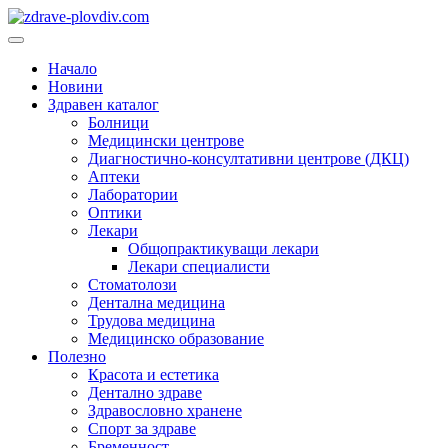
Преминете
към
Основно
съдържанието
меню
Начало
Новини
Здравен каталог
Болници
Медицински центрове
Диагностично-консултативни центрове (ДКЦ)
Аптеки
Лаборатории
Оптики
Лекари
Общопрактикуващи лекари
Лекари специалисти
Стоматолози
Дентална медицина
Трудова медицина
Медицинско образование
Полезно
Красота и естетика
Дентално здраве
Здравословно хранене
Спорт за здраве
Бременност