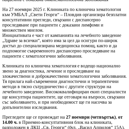
На 27 ноември 2025 г. Клиниката по клинична хематология
към УМБАЛ „Свети Георги“ – Пловдив организира безплатни
консултативни прегледи, свързани с диспансерно
проследяване при пациенти с доказани лимфоми и
множествен миелом.
Инициативата е част от кампанията на лечебното заведение
„Здраве за всички“, която има за цел да осигури по-широк
достъп до специализирана медицинска помощ, както и да
подпомогне съвременното диспансерно проследяване на
пациенти с хематологични заболявания.
Клиниката по клинична хематология е водещо национално
звено за диагностика, лечение и проследяване на
злокачествени и доброкачествени хематологични заболявания.
Тя прилага най-съвременни диагностични и терапевтични
методи в тясно сътрудничество с другите структури на
лечебното заведение. Висококвалифициран екип специалисти
ще консултира пациентите, ще отговаря на въпроси, свързани
със заболяването, и при необходимост ще ги насочва за
допълнителни изследвания.
Прегледите ще се провеждат на
27 ноември (четвъртък)
,
от
14.00 ч.
в Приемно-консултативния блок на клиниката,
разположен в ДКЦ „Св. Георги“ (бул. „Васил Априлов“ 15А),