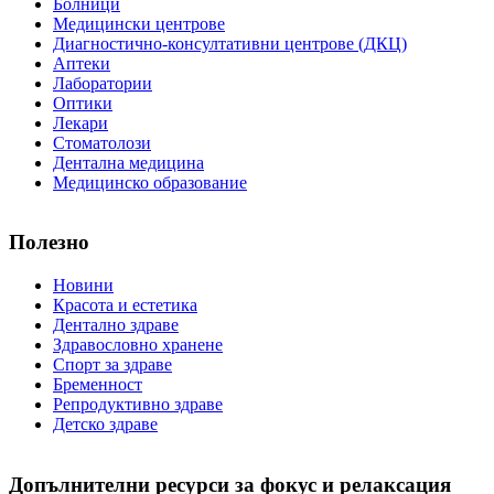
Болници
Медицински центрове
Диагностично-консултативни центрове (ДКЦ)
Аптеки
Лаборатории
Оптики
Лекари
Стоматолози
Дентална медицина
Медицинско образование
Полезно
Новини
Красота и естетика
Дентално здраве
Здравословно хранене
Спорт за здраве
Бременност
Репродуктивно здраве
Детско здраве
Допълнителни ресурси за фокус и релаксация