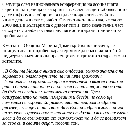
Седмица след националната конференция на асоциацията
скринингът цели да се открият в начален стадий заболяването,
да се информира общността и да се подкрепят семейства,
чиито деца живеят с диабет. Статистиката показва, че около
2000 деца в България са с диабет тип 1, като значителна част
от хората с диабет остават недиагностицирани и не знаят за
проблема си.
Кметът на Община Марица Димитър Иванов посочи, че
инициатива от подобен характер може да спаси живот. Той
подчерта значението на превенцията и грижата за здравето на
жителите.
„В Община Марица винаги сме отдавали голямо значение на
здравето и благополучието на нашите граждани.
Скринингът за кръвна захар е изключително важен начин за
ранно диагностициране на рискови състояния, които могат
да бъдат овладени с навременна превенция. Чрез
осигуряването на тези измервания и беседи не само ще
помогнем на хората да разпознаят потенциални здравни
рискове, но и ще ги насърчим да водят по-здравословен начин
на живот. Призовавам жителите на Рогош и всички населени
места да се възползват от възможността и да се погрижат
за себе си и своите деца“
, посочи той.