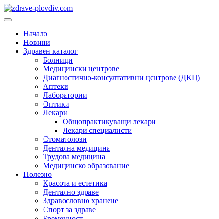
Преминете
към
Основно
съдържанието
меню
Начало
Новини
Здравен каталог
Болници
Медицински центрове
Диагностично-консултативни центрове (ДКЦ)
Аптеки
Лаборатории
Оптики
Лекари
Общопрактикуващи лекари
Лекари специалисти
Стоматолози
Дентална медицина
Трудова медицина
Медицинско образование
Полезно
Красота и естетика
Дентално здраве
Здравословно хранене
Спорт за здраве
Бременност