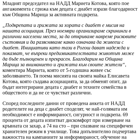
Младият председател на НАДД Мариета Котова, която пое
ангажимента с грижа към децата с диабет изрази благодарност
към Община Марица за активната подкрепа.
„Подкрепата и грижата за хората с диабет е мисия на
нашата асоциация. През ноември организираме скрининги в
различни населени места, за да откриваме навреме рисковите
състояния и да разясняваме какво означава да живееш с
диабет. Инициативи като тази в Рогош дават надежда и
показват, че въпреки предизвикателствата животът може
да бъде пълноценен и прекрасен. Благодарим на Община
Марица за вниманието и грижата към своите жители“
,
коментира Мариета, която от 5-годишна живее със
заболяването. Тя поема мисията на своята майка Елисавета
Котова, която създава асоциацията, за да обменят опит, да
бъдат интегрирани децата с диабет и техните семейства в
обществото и да не се чувстват различни.
Според последните данни от проведена анкета от НАДД
родителите на деца с диабет споделят, че най-голямата им
необходимост е информираност, сигурност и подкрепа. 69
процента от децата изпитват дискомфорт при измерване на
кръвната си захар, а 74 на сто – при спазване на специфичен
хранителен режим в училище. Това допълнително подчертава
важността на кампаниите за информираност, обучение на