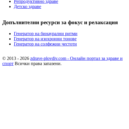
Репродуктивно здраве
Детско здраве
Допълнителни ресурси за фокус и релаксация
Генератор на бинаурални ритми
Генератор на изохронни тонове
Генератор на солфежни честоти
© 2013 - 2026
zdrave-plovdiv.com - Онлайн портал за здраве и
спорт
Всички права запазени.