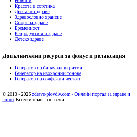
Новини
Красота и естетика
Дентално здраве
Здравословно хранене
Спорт за здраве
Бременност
Репродуктивно здраве
Детско здраве
Допълнителни ресурси за фокус и релаксация
Генератор на бинаурални ритми
Генератор на изохронни тонове
Генератор на солфежни честоти
© 2013 - 2026
zdrave-plovdiv.com - Онлайн портал за здраве и
спорт
Всички права запазени.