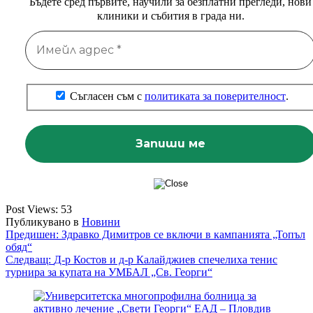
Бъдете сред първите, научили за безплатни прегледи, нови
клиники и събития в града ни.
Съгласен съм с
политиката за поверителност
.
Post Views:
53
Публикувано в
Новини
Навигация
Предишен:
Здравко Димитров се включи в кампанията „Топъл
обяд“
Следващ:
Д-р Костов и д-р Калайджиев спечелиха тенис
турнира за купата на УМБАЛ „Св. Георги“