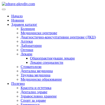
Преминете
към
Основно
съдържанието
меню
Начало
Новини
Здравен каталог
Болници
Медицински центрове
Диагностично-консултативни центрове (ДКЦ)
Аптеки
Лаборатории
Оптики
Лекари
Общопрактикуващи лекари
Лекари специалисти
Стоматолози
Дентална медицина
Трудова медицина
Медицинско образование
Полезно
Красота и естетика
Дентално здраве
Здравословно хранене
Спорт за здраве
Бременност