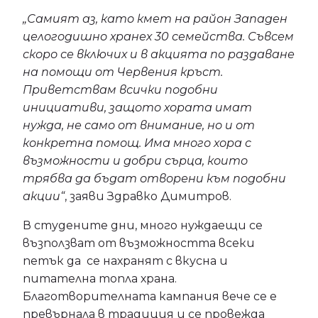
„Самият аз, като кмет на район Западен
целогодишно хранех 30 семейства. Съвсем
скоро се включих и в акцията по раздаване
на помощи от Червения кръст.
Приветствам всички подобни
инициативи, защото хората имат
нужда, не само от внимание, но и от
конкретна помощ. Има много хора с
възможности и добри сърца, които
трябва да бъдат отворени към подобни
акции“
, заяви Здравко Димитров.
В студените дни, много нуждаещи се
възползват от възможността всеки
петък да се нахранят с вкусна и
питателна топла храна.
Благотворителната кампания вече се е
превърнала в традиция и се провежда