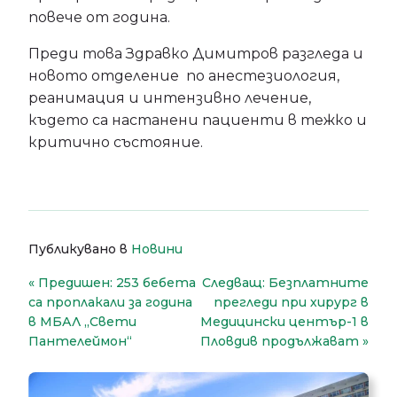
повече от година.
Преди това Здравко Димитров разгледа и
новото отделение по анестезиология,
реанимация и интензивно лечение,
където са настанени пациенти в тежко и
критично състояние.
Публикувано в
Новини
Навигация
Предишен:
253 бебета
Следващ:
Безплатните
са проплакали за година
прегледи при хирург в
в МБАЛ „Свети
Медицински център-1 в
Пантелеймон“
Пловдив продължават