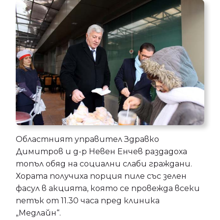
Областният управител Здравко
Димитров и д-р Невен Енчев раздадоха
топъл обяд на социални слаби граждани.
Хората получиха порция пиле със зелен
фасул в акцията, която се провежда всеки
петък от 11.30 часа пред клиника
„Медлайн“.