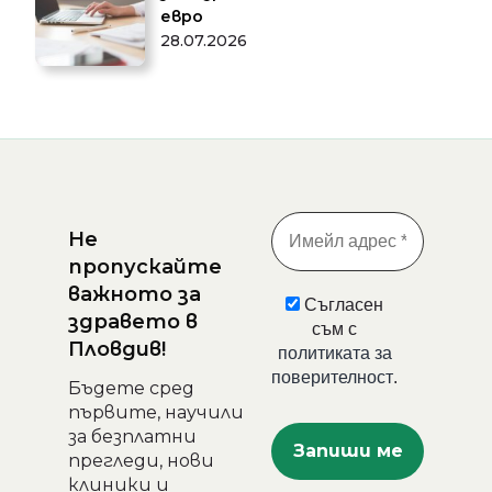
евро
28.07.2026
Не
пропускайте
важното за
Съгласен
здравето в
съм с
Пловдив!
политиката за
поверителност
.
Бъдете сред
първите, научили
за безплатни
прегледи, нови
клиники и