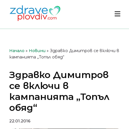
Преминете
към
Осн
съдържанието
мен
Начало
»
Новини
»
Здравко Димитров се включи в
кампанията „Топъл обяд“
Здравко Димитров
се включи в
кампанията „Топъл
обяд“
22.01.2016