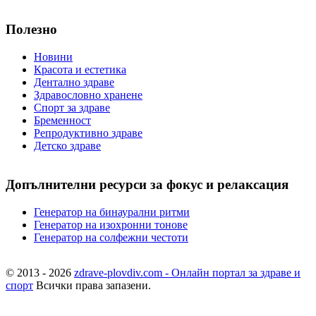
Полезно
Новини
Красота и естетика
Дентално здраве
Здравословно хранене
Спорт за здраве
Бременност
Репродуктивно здраве
Детско здраве
Допълнителни ресурси за фокус и релаксация
Генератор на бинаурални ритми
Генератор на изохронни тонове
Генератор на солфежни честоти
© 2013 - 2026
zdrave-plovdiv.com - Онлайн портал за здраве и
спорт
Всички права запазени.