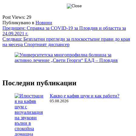
Post Views:
29
Публикувано в
Новини
Навигация
Предишен:
Справка за COVID-19 за Пловдив и областта за
24.09.2021 г.
Следващ:
Безплатни прегледи за плоскостъпие прави до края
на месеца Спортният диспансер
Последни публикации
Какво е кафяв шум и как работи?
05.08.2026