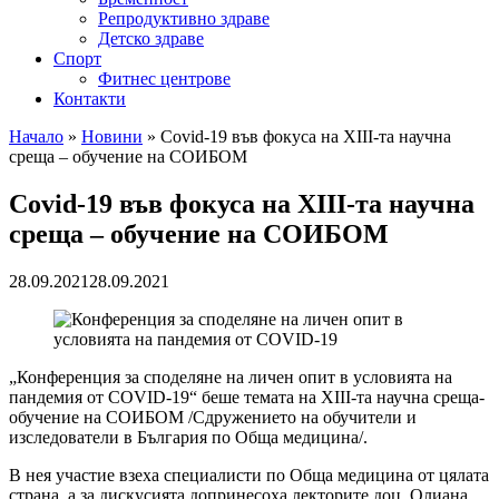
Репродуктивно здраве
Детско здраве
Спорт
Фитнес центрове
Контакти
Начало
»
Новини
»
Covid-19 във фокуса на XIII-та научна
среща – обучение на СОИБОМ
Covid-19 във фокуса на XIII-та научна
среща – обучение на СОИБОМ
28.09.2021
28.09.2021
„Конференция за споделяне на личен опит в условията на
пандемия от COVID-19“ беше темата на XIII-та научна среща-
обучение на СОИБОМ /Сдружението на обучители и
изследователи в България по Обща медицина/.
В нея участие взеха специалисти по Обща медицина от цялата
страна, а за дискусията допринесоха лекторите доц. Олиана