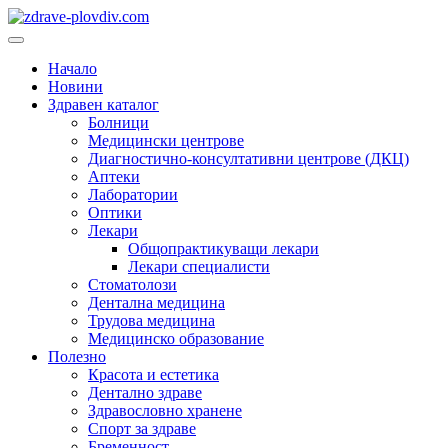
Преминете
към
Основно
съдържанието
меню
Начало
Новини
Здравен каталог
Болници
Медицински центрове
Диагностично-консултативни центрове (ДКЦ)
Аптеки
Лаборатории
Оптики
Лекари
Общопрактикуващи лекари
Лекари специалисти
Стоматолози
Дентална медицина
Трудова медицина
Медицинско образование
Полезно
Красота и естетика
Дентално здраве
Здравословно хранене
Спорт за здраве
Бременност