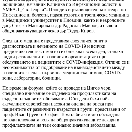
Бойкинова, началник Клиника по Инфекциозни болести в
УМБАЛ „Св. Георги“- Пловдив и ръководител на катедра по
Инфекциозни болести, паразитология и тропическа медицина
в Медицински университет в Пловдив, както и невролозите
доц. Стефка Мантарова и д-р Радослав Мавров, а също и
общопрактикуващият лекар д-р Тодор Киров.
След като медиците представиха своя личен опит в
диагностиката и лечението на COVID-19 и всички
предизвикателства, с които се сблъскват всеки ден, станаха
видни регионалните различия в организацията при
обслужването на пациентите с COVID-инфекция. Отличи се и
необходимостта от подобряване на взаимодействието между
различните звена – първична медицинска помощ, COVID-
зони, лаборатории, болници.
По време на форума, който се проведе на Цигов чарк,
специално внимание бе отделено на профилактиката на
сърдечно-съдовите заболявания. Обсъдени бяха най-
актуалните европейски насоки за оценка на риска при
пациентите от различните възрастови групи, представени от
проф. Иван Груев от София. Темата бе активно обсъждана
поради ключовата роля на общопрактикуващите лекари в
профилактиката на тези социално значими заболявания.