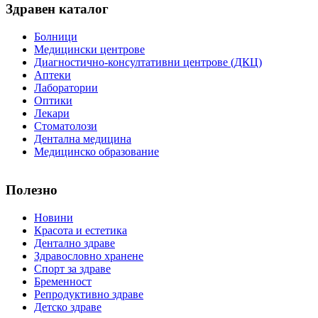
Здравен каталог
Болници
Медицински центрове
Диагностично-консултативни центрове (ДКЦ)
Аптеки
Лаборатории
Оптики
Лекари
Стоматолози
Дентална медицина
Медицинско образование
Полезно
Новини
Красота и естетика
Дентално здраве
Здравословно хранене
Спорт за здраве
Бременност
Репродуктивно здраве
Детско здраве