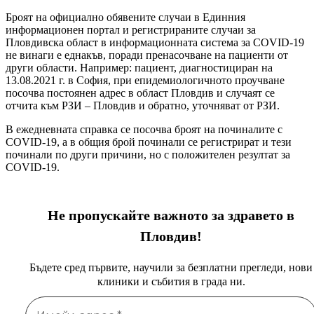
Броят на официално обявените случаи в Единния
информационен портал и регистрираните случаи за
Пловдивска област в информационната система за COVID-19
не винаги е еднакъв, поради пренасочване на пациенти от
други области. Например: пациент, диагностициран на
13.08.2021 г. в София, при епидемиологичното проучване
посочва постоянен адрес в област Пловдив и случаят се
отчита към РЗИ – Пловдив и обратно, уточняват от РЗИ.
В ежедневната справка се посочва броят на починалите с
COVID-19, а в общия брой починали се регистрират и тези
починали по други причини, но с положителен резултат за
COVID-19.
Не пропускайте важното за здравето в
Пловдив!
Бъдете сред първите, научили за безплатни прегледи, нови
клиники и събития в града ни.