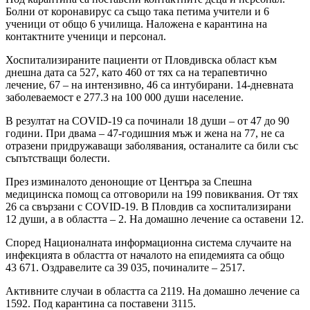
Болни от коронавирус са също така петима учители и 6
ученици от общо 6 училища. Наложена е карантина на
контактните ученици и персонал.
Хоспитализираните пациенти от Пловдивска област към
днешна дата са 527, като 460 от тях са на терапевтично
лечение, 67 – на интензивно, 46 са интубирани. 14-дневната
заболеваемост е 277.3 на 100 000 души население.
В резултат на COVID-19 са починали 18 души – от 47 до 90
години. При двама – 47-годишния мъж и жена на 77, не са
отразени придружаващи заболявания, останалите са били със
съпътстващи болести.
През изминалото денонощие от Центъра за Спешна
медицинска помощ са отговорили на 199 повиквания. От тях
26 са свързани с COVID-19. В Пловдив са хоспитализирани
12 души, а в областта – 2. На домашно лечение са оставени 12.
Според Националната информационна система случаите на
инфекцията в областта от началото на епидемията са общо
43 671. Оздравелите са 39 035, починалите – 2517.
Активните случаи в областта са 2119. На домашно лечение са
1592. Под карантина са поставени 3115.