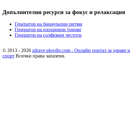
Допълнителни ресурси за фокус и релаксация
Генератор на бинаурални ритми
Генератор на изохронни тонове
Генератор на солфежни честоти
© 2013 - 2026
zdrave-plovdiv.com - Онлайн портал за здраве и
спорт
Всички права запазени.