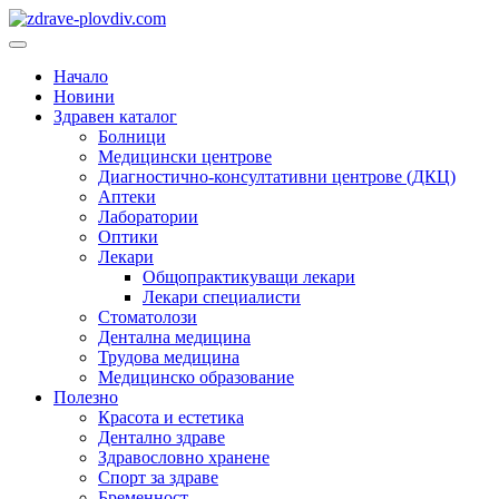
Преминете
към
Основно
съдържанието
меню
Начало
Новини
Здравен каталог
Болници
Медицински центрове
Диагностично-консултативни центрове (ДКЦ)
Аптеки
Лаборатории
Оптики
Лекари
Общопрактикуващи лекари
Лекари специалисти
Стоматолози
Дентална медицина
Трудова медицина
Медицинско образование
Полезно
Красота и естетика
Дентално здраве
Здравословно хранене
Спорт за здраве
Бременност