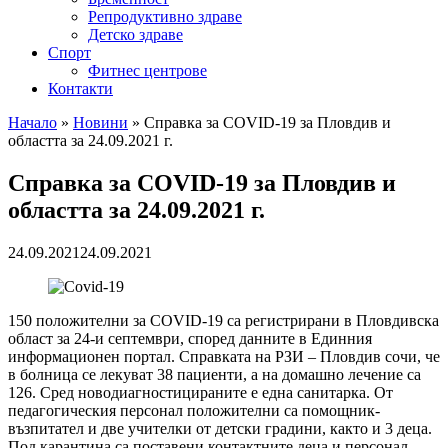
Репродуктивно здраве
Детско здраве
Спорт
Фитнес центрове
Контакти
Начало
»
Новини
»
Справка за COVID-19 за Пловдив и
областта за 24.09.2021 г.
Справка за COVID-19 за Пловдив и
областта за 24.09.2021 г.
24.09.2021
24.09.2021
150 положителни за COVID-19 са регистрирани в Пловдивска
област за 24-и септември, според данните в Единния
информационен портал. Справката на РЗИ – Пловдив сочи, че
в болница се лекуват 38 пациенти, а на домашно лечение са
126. Сред новодиагностицираните e една санитарка. От
педагогическия персонал положителни са помощник-
възпитател и две учителки от детски градини, както и 3 деца.
Под карантина са поставени контактните деца и персонал.