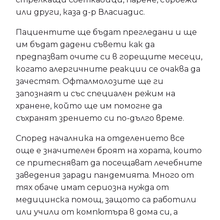
или други, каза д-р Власиадис.
Пациентите ще бъдат прегледани и ще
им бъдат дадени съвети как да
предпазват очите си в горещите месеци,
когато алергичните реакции се очаква да
зачестят. Офталмолозите ще ги
запознаят и със специален режим на
хранене, който ще им помогне да
съхранят зрението си по-дълго време.
Според началника на отделението все
още е значителен броят на хората, които
се притесняват да посещават лечебните
заведения заради пандемията. Много от
тях обаче имат сериозна нужда от
медицинска помощ, защото са работили
или учили от компютъра в дома си, а