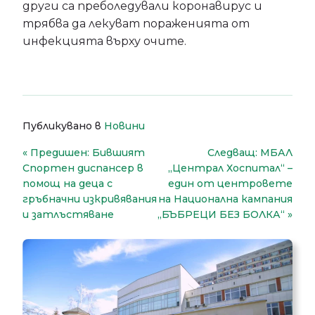
други са преболедували коронавирус и
трябва да лекуват пораженията от
инфекцията върху очите.
Публикувано в
Новини
Навигация
Предишен:
Бившият
Следващ:
МБАЛ
Спортен диспансер в
„Централ Хоспитал“ –
помощ на деца с
един от центровете
гръбначни изкривявания
на Национална кампания
и затлъстяване
„БЪБРЕЦИ БЕЗ БОЛКА“