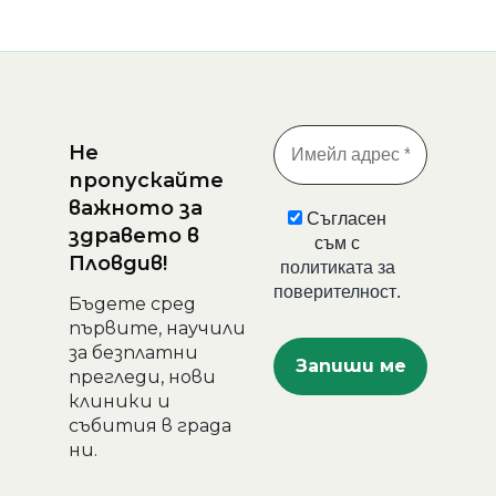
Не
пропускайте
важното за
Съгласен
здравето в
съм с
Пловдив!
политиката за
поверителност
.
Бъдете сред
първите, научили
за безплатни
прегледи, нови
клиники и
събития в града
ни.