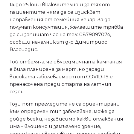
14 до 25 юни включително и за тях от
пациентите няма да се изискват
направления от семейния лекар. За да
получат консултация, желаещите трябва
да си запишат час на тел: 0879097074,
съобщи началникът д-р Димитриос
Власиадис.
Той отбеляза, че двуседмичната кампания
е била планирана за март, но заради
високата заболеваемост от COVID-19 е
пренасочена преди старта на летния
сезон.
Този път прегледите не са ориентирани
към определен тип заболяване, може да
дойде всеки, независимо какви оплаквания
има – влошено и замъглено зрение,
стрелкащи светкавици, парене, сърбежи