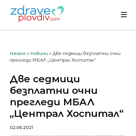
Преминете
към
Осн
съдържанието
мен
Начало
»
Новини
»
Две седмици безплатни очни
прегледи МБАЛ „Централ Хоспитал“
Две седмици
безплатни очни
прегледи МБАЛ
„Централ Хоспитал“
02.06.2021