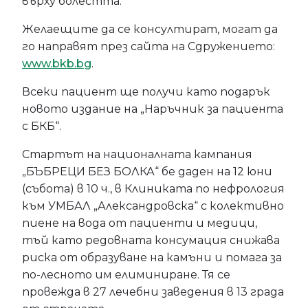
върху болестта.
Желаещите да се консултират, могат да
го направят през сайта на Сдружението:
www.bkb.bg
.
Всеки пациент ще получи като подарък
новото издание на „Наръчник за пациента
с БКБ“.
Стартът на националната кампания
„БЪБРЕЦИ БЕЗ БОЛКА“ бе даден на 12 юни
(събота) в 10 ч., в Клиниката по нефрология
към УМБАЛ „Александровска“ с колективно
пиене на вода от пациенти и медици,
тъй като редовната консумация снижава
риска от образуване на камъни и помага за
по-лесното им елиминиране. Тя се
провежда в 27 лечебни заведения в 13 града