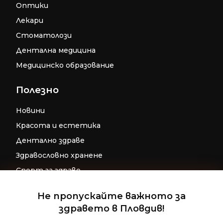
Оптики
Лекари
Стоматолози
Дентална медицина
Медицинско образование
Полезно
Новини
Красота и естетика
Дентално здраве
Здравословно хранене
Спорт за здраве
Бременност
Не пропускайте важното за
Репродуктивно здраве
здравето в Пловдив!
Управление на съгласие
Детско здраве