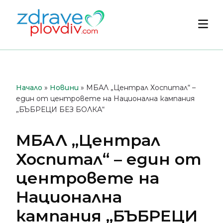
Преминете
към
Осн
съдържанието
мен
Начало
»
Новини
»
МБАЛ „Централ Хоспитал“ –
един от центровете на Национална кампания
„БЪБРЕЦИ БЕЗ БОЛКА“
МБАЛ „Централ
Хоспитал“ – един от
центровете на
Национална
кампания „БЪБРЕЦИ