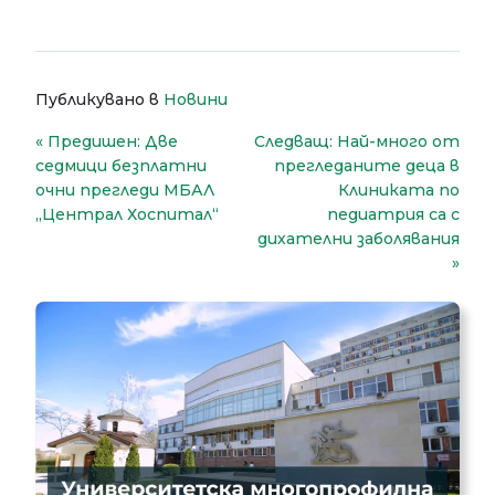
Публикувано в
Новини
Навигация
Предишен:
Две
Следващ:
Най-много от
седмици безплатни
прегледаните деца в
очни прегледи МБАЛ
Клиниката по
„Централ Хоспитал“
педиатрия са с
дихателни заболявания