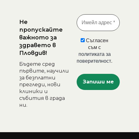
Не
пропускайте
важното за
Съгласен
здравето в
съм с
Пловдив!
политиката за
поверителност
.
Бъдете сред
първите, научили
за безплатни
прегледи, нови
клиники и
събития в града
ни.