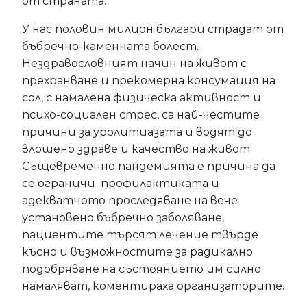
от страната.
У нас половин милион българи страдат от
бъбречно-каменната болест.
Нездравословният начин на живот с
прехранване и прекомерна консумация на
сол, с намалена физическа активност и
психо-социален стрес, са най-честите
причини за уролитиазата и водят до
влошено здраве и качество на живот.
Същевременно пандемията е причина да
се ограничи профилактиката и
адекватното проследяване на вече
установено бъбречно заболяване,
пациентите търсят лечение твърде
късно и възможностите за радикално
подобряване на състоянието им силно
намаляват, коментираха организаторите.