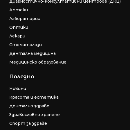
Диагностично-консултативни центрове (ДКЦ)
Аптеки
Лаборатории
Оптики
Лекари
Стоматолози
Дентална медицина
Медицинско образование
Полезно
Новини
Красота и естетика
Дентално здраве
Здравословно хранене
Спорт за здраве