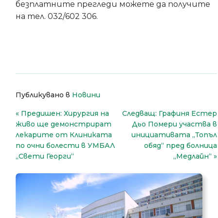
безплатните прегледи можете да получите
на тел. 032/602 306.
Публикувано в
Новини
Навигация
Предишен:
Хирургия на
Следващ:
Графиня Естер
живо ще демонстрират
Дьо Помери участва в
лекарите от Клиниката
инициативата „Топъл
по очни болести в УМБАЛ
обяд“ пред болница
„Свети Георги“
„Медлайн“