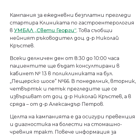
Кампания за ежедневни безплатни прегледи
стартира Клиниката по гастроентерология
в
УМБАЛ „Свети Георги”
. Това съобщи
нейният ръководител доц. д-р Николай
Кръстев.
Всеки делничен ден от 8:30 до 10:00 часа
пациентите ще бъдат консултирани в
кабинет № 13 в поликлиниката на бул.
„Пещерско шосе” №66. В понеделник, вторник,
четвъртък и петък прегледите ще се
извършват от доц. д-р Николай Кръстев, а в
сряда – от д-р Александър Петров.
Целта на кампанията е да осигури превенция
и диагностика на болести на стомашно-
чревния тракт. Повече информация за