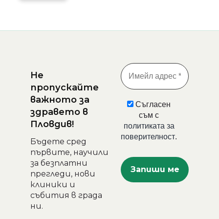
Не
пропускайте
важното за
Съгласен
здравето в
съм с
Пловдив!
политиката за
поверителност
.
Бъдете сред
първите, научили
за безплатни
прегледи, нови
клиники и
събития в града
ни.