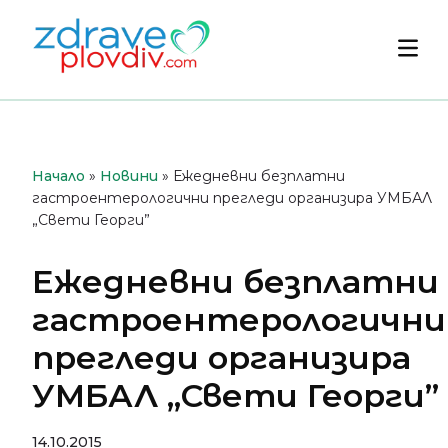
Преминете
към
Осн
съдържанието
мен
Начало
»
Новини
»
Ежедневни безплатни
гастроентерологични прегледи организира УМБАЛ
„Свети Георги”
Ежедневни безплатни
гастроентерологични
прегледи организира
УМБАЛ „Свети Георги”
14.10.2015