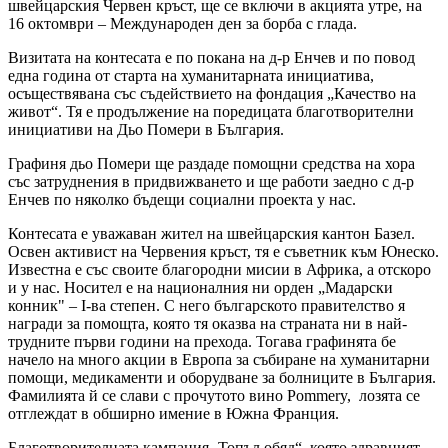
швейцарския Червен кръст, ще се включи в акцията утре, на
16 октомври – Международен ден за борба с глада.
Визитата на контесата е по покана на д-р Енчев и по повод
една година от старта на хуманитарната инициатива,
осъществявана със съдействието на фондация „Качество на
живот“. Тя е продължение на поредицата благотворителни
инициативи на Дьо Помери в България.
Графиня дьо Помери ще раздаде помощни средства на хора
със затруднения в придвижването и ще работи заедно с д-р
Енчев по няколко бъдещи социални проекта у нас.
Контесата е уважаван жител на швейцарския кантон Базел.
Освен активист на Червения кръст, тя е съветник към Юнеско.
Известна е със своите благородни мисии в Африка, а отскоро
и у нас. Носител е на националния ни орден „Мадарски
конник" – І-ва степен. С него българското правителство я
награди за помощта, която тя оказва на страната ни в най-
трудните първи години на прехода. Тогава графинята бе
начело на много акции в Европа за събиране на хуманитарни
помощи, медикаменти и оборудване за болниците в България.
Фамилията й се слави с прочутото вино Pommery, лозята се
отглеждат в обширно имение в Южна Франция.
Благотворителната кампания „Топъл обяд“, която здравният