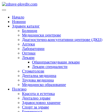
Преминете
към
Основно
съдържанието
меню
Начало
Новини
Здравен каталог
Болници
Медицински центрове
Диагностично-консултативни центрове (ДКЦ)
Аптеки
Лаборатории
Оптики
Лекари
Общопрактикуващи лекари
Лекари специалисти
Стоматолози
Дентална медицина
Трудова медицина
Медицинско образование
Полезно
Красота и естетика
Дентално здраве
Здравословно хранене
Спорт за здраве
Бременност