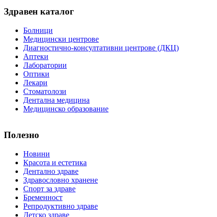
Здравен каталог
Болници
Медицински центрове
Диагностично-консултативни центрове (ДКЦ)
Аптеки
Лаборатории
Оптики
Лекари
Стоматолози
Дентална медицина
Медицинско образование
Полезно
Новини
Красота и естетика
Дентално здраве
Здравословно хранене
Спорт за здраве
Бременност
Репродуктивно здраве
Детско здраве