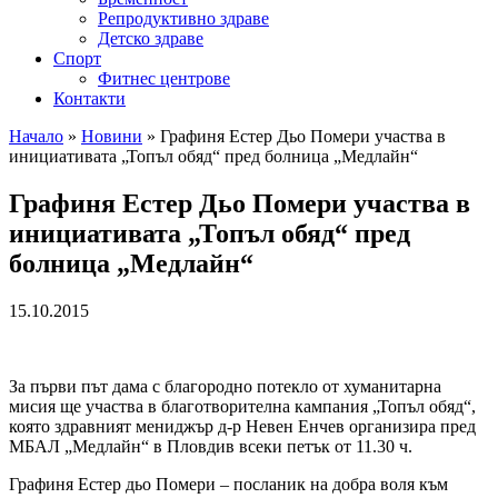
Репродуктивно здраве
Детско здраве
Спорт
Фитнес центрове
Контакти
Начало
»
Новини
»
Графиня Естер Дьо Помери участва в
инициативата „Топъл обяд“ пред болница „Медлайн“
Графиня Естер Дьо Помери участва в
инициативата „Топъл обяд“ пред
болница „Медлайн“
15.10.2015
За първи път дама с благородно потекло от хуманитарна
мисия ще участва в благотворителна кампания „Топъл обяд“,
която здравният мениджър д-р Невен Енчев организира пред
МБАЛ „Медлайн“ в Пловдив всеки петък от 11.30 ч.
Графиня Естер дьо Помери – посланик на добра воля към