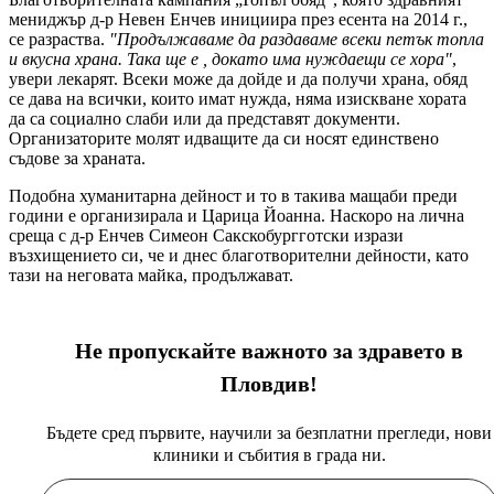
мениджър д-р Невен Енчев инициира през есента на 2014 г.,
се разраства.
"Продължаваме да раздаваме всеки петък топла
и вкусна храна. Така ще е , докато има нуждаещи се хора"
,
увери лекарят. Всеки може да дойде и да получи храна, обяд
се дава на всички, които имат нужда, няма изискване хората
да са социално слаби или да представят документи.
Организаторите молят идващите да си носят единствено
съдове за храната.
Подобна хуманитарна дейност и то в такива мащаби преди
години е организирала и Царица Йоанна. Наскоро на лична
среща с д-р Енчев Симеон Сакскобургготски изрази
възхищението си, че и днес благотворителни дейности, като
тази на неговата майка, продължават.
Не пропускайте важното за здравето в
Пловдив!
Бъдете сред първите, научили за безплатни прегледи, нови
клиники и събития в града ни.