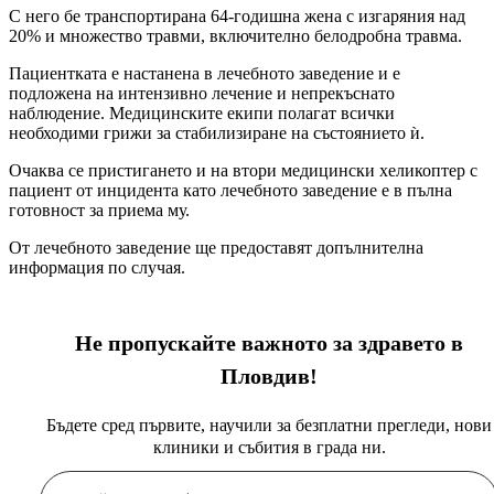
С него бе транспортирана 64-годишна жена с изгаряния над
20% и множество травми, включително белодробна травма.
Пациентката е настанена в лечебното заведение и е
подложена на интензивно лечение и непрекъснато
наблюдение. Медицинските екипи полагат всички
необходими грижи за стабилизиране на състоянието ѝ.
Очаква се пристигането и на втори медицински хеликоптер с
пациент от инцидента като лечебното заведение е в пълна
готовност за приема му.
От лечебното заведение ще предоставят допълнителна
информация по случая.
Не пропускайте важното за здравето в
Пловдив!
Бъдете сред първите, научили за безплатни прегледи, нови
клиники и събития в града ни.