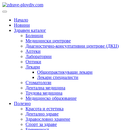
Преминете
към
Основно
съдържанието
меню
Начало
Новини
Здравен каталог
Болници
Медицински центрове
Диагностично-консултативни центрове (ДКЦ)
Аптеки
Лаборатории
Оптики
Лекари
Общопрактикуващи лекари
Лекари специалисти
Стоматолози
Дентална медицина
Трудова медицина
Медицинско образование
Полезно
Красота и естетика
Дентално здраве
Здравословно хранене
Спорт за здраве
Бременност