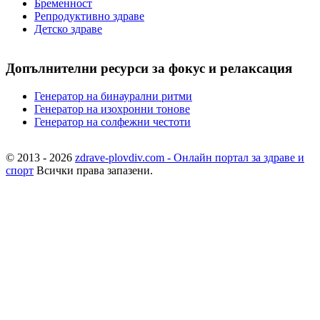
Бременност
Репродуктивно здраве
Детско здраве
Допълнителни ресурси за фокус и релаксация
Генератор на бинаурални ритми
Генератор на изохронни тонове
Генератор на солфежни честоти
© 2013 - 2026
zdrave-plovdiv.com - Онлайн портал за здраве и
спорт
Всички права запазени.