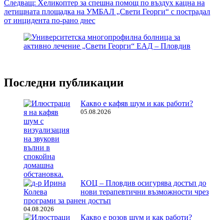
Следващ:
Хеликоптер за спешна помощ по въздух кацна на
летищната площадка на УМБАЛ „Свети Георги“ с пострадал
от инцидента по-рано днес
Последни публикации
Какво е кафяв шум и как работи?
05.08.2026
КОЦ – Пловдив осигурява достъп до
нови терапевтични възможности чрез
програми за ранен достъп
04.08.2026
Какво е розов шум и как работи?