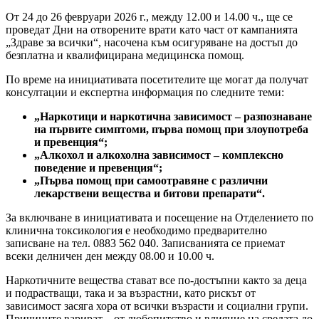
От 24 до 26 февруари 2026 г., между 12.00 и 14.00 ч., ще се
проведат Дни на отворените врати като част от кампанията
„Здраве за всички“, насочена към осигуряване на достъп до
безплатна и квалифицирана медицинска помощ.
По време на инициативата посетителите ще могат да получат
консултации и експертна информация по следните теми:
„Наркотици и наркотична зависимост – разпознаване
на първите симптоми, първа помощ при злоупотреба
и превенция“;
„Алкохол и алкохолна зависимост – комплексно
поведение и превенция“;
„Първа помощ при самоотравяне с различни
лекарствени вещества и битови препарати“.
За включване в инициативата и посещение на Отделението по
клинична токсикология е необходимо предварително
записване на тел. 0883 562 040. Записванията се приемат
всеки делничен ден между 08.00 и 10.00 ч.
Наркотичните вещества стават все по-достъпни както за деца
и подрастващи, така и за възрастни, като рискът от
зависимост засяга хора от всички възрасти и социални групи.
Причините варират – от любопитство и влияние на средата до