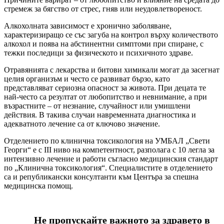
стремеж за бягство от стрес, гняв или неудовлетвореност.
Алкохолната зависимост е хронично заболяване,
характеризиращо се със загуба на контрол върху количеството
алкохол и поява на абстинентни симптоми при спиране, с
тежки последици за физическото и психичното здраве.
Отравянията с лекарства и битови химикали могат да засегнат
целия организъм и често се развиват бързо, като
представляват сериозна опасност за живота. При децата те
най-често са резултат от любопитство и невнимание, а при
възрастните – от незнание, случайност или умишлени
действия. В такива случаи навременната диагностика и
адекватното лечение са от ключово значение.
Отделението по клинична токсикология на УМБАЛ „Свети
Георги“ е с III ниво на компетентност, разполага с 10 легла за
интензивно лечение и работи съгласно медицинския стандарт
по „Клинична токсикология“. Специалистите в отделението
са и републикански консултанти към Центъра за спешна
медицинска помощ.
Не пропускайте важното за здравето в