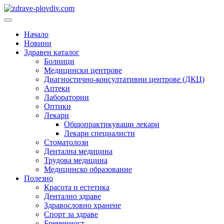
Преминете
към
Основно
съдържанието
меню
Начало
Новини
Здравен каталог
Болници
Медицински центрове
Диагностично-консултативни центрове (ДКЦ)
Аптеки
Лаборатории
Оптики
Лекари
Общопрактикуващи лекари
Лекари специалисти
Стоматолози
Дентална медицина
Трудова медицина
Медицинско образование
Полезно
Красота и естетика
Дентално здраве
Здравословно хранене
Спорт за здраве
Бременност