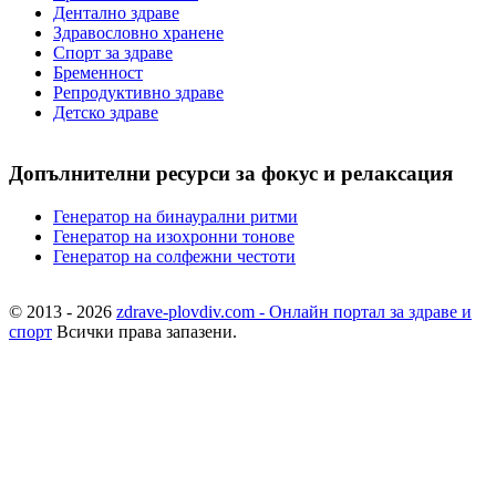
Дентално здраве
Здравословно хранене
Спорт за здраве
Бременност
Репродуктивно здраве
Детско здраве
Допълнителни ресурси за фокус и релаксация
Генератор на бинаурални ритми
Генератор на изохронни тонове
Генератор на солфежни честоти
© 2013 - 2026
zdrave-plovdiv.com - Онлайн портал за здраве и
спорт
Всички права запазени.