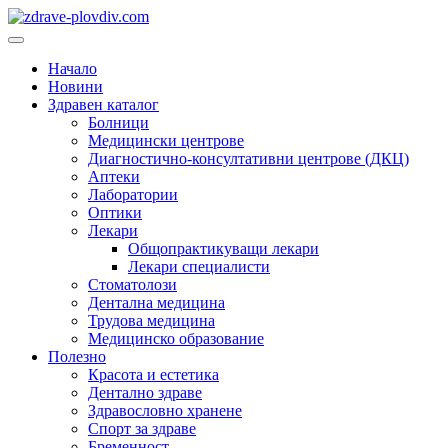
Преминете
към
Основно
съдържанието
меню
Начало
Новини
Здравен каталог
Болници
Медицински центрове
Диагностично-консултативни центрове (ДКЦ)
Аптеки
Лаборатории
Оптики
Лекари
Общопрактикуващи лекари
Лекари специалисти
Стоматолози
Дентална медицина
Трудова медицина
Медицинско образование
Полезно
Красота и естетика
Дентално здраве
Здравословно хранене
Спорт за здраве
Бременност