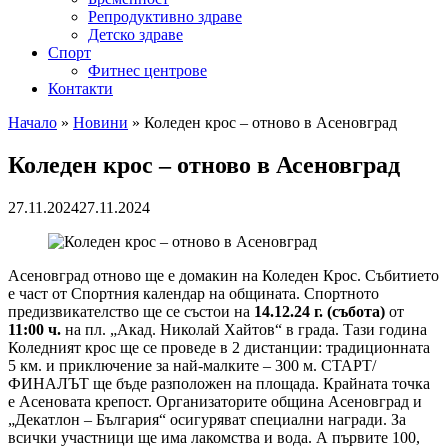
Репродуктивно здраве
Детско здраве
Спорт
Фитнес центрове
Контакти
Начало
»
Новини
»
Коледен крос – отново в Асеновград
Коледен крос – отново в Асеновград
27.11.2024
27.11.2024
Асеновград отново ще е домакин на Коледен Крос. Събитието
е част от Спортния календар на общината. Спортното
предизвикателство ще се състои на
14.12.24 г. (събота)
от
11:00 ч.
на пл. „Акад. Николай Хайтов“ в града. Тази година
Коледният крос ще се проведе в 2 дистанции: традиционната
5 км. и приключение за най-малките – 300 м. СТАРТ/
ФИНАЛЪТ ще бъде разположен на площада. Крайната точка
е Асеновата крепост. Организаторите община Асеновград и
„Декатлон – България“ осигуряват специални награди. За
всички участници ще има лакомства и вода. А първите 100,