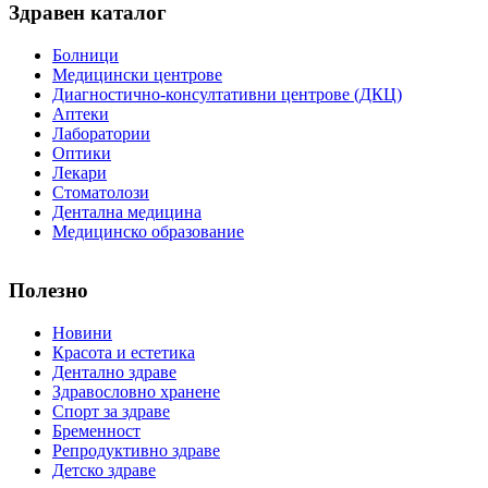
Здравен каталог
Болници
Медицински центрове
Диагностично-консултативни центрове (ДКЦ)
Аптеки
Лаборатории
Оптики
Лекари
Стоматолози
Дентална медицина
Медицинско образование
Полезно
Новини
Красота и естетика
Дентално здраве
Здравословно хранене
Спорт за здраве
Бременност
Репродуктивно здраве
Детско здраве