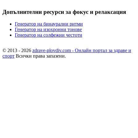
Допълнителни ресурси за фокус и релаксация
Генератор на бинаурални ритми
Генератор на изохронни тонове
Генератор на солфежни честоти
© 2013 - 2026
zdrave-plovdiv.com - Онлайн портал за здраве и
спорт
Всички права запазени.