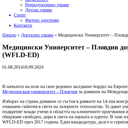
Репродуктивно здраве
Детско здраве
Спорт
Фитнес центрове
Контакти
Начало
»
Дентално здраве
»
Медицински Университет – Пловди
Медицински Университет – Пловдив дом
(WFLD-ED)
01.08.2014
18.09.2024
В началото на юли на свое редовно заседание бордът на Евро
Медицинския университет – Пловдив
за домакин на Междунаро
Изборът на страна домакин се състоя в рамките на 14-тия кон
очаквани събития в света на лазерните технологии. Те дават у
подкрепят млади учени в областта на клиничните проучвания 
общуваме свободно, дори в света на науката и идеите. В тази
WFLD-ED през 2017 година. Една кандидатура, дълго и сериозн