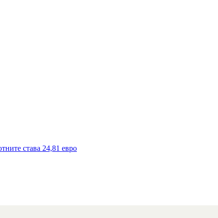
тните става 24,81 евро