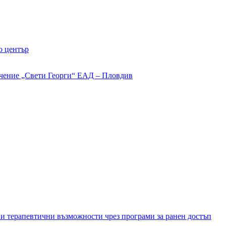
о център
и терапевтични възможности чрез програми за ранен достъп