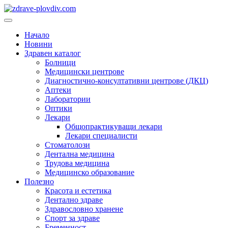
Преминете
към
Основно
съдържанието
меню
Начало
Новини
Здравен каталог
Болници
Медицински центрове
Диагностично-консултативни центрове (ДКЦ)
Аптеки
Лаборатории
Оптики
Лекари
Общопрактикуващи лекари
Лекари специалисти
Стоматолози
Дентална медицина
Трудова медицина
Медицинско образование
Полезно
Красота и естетика
Дентално здраве
Здравословно хранене
Спорт за здраве
Бременност