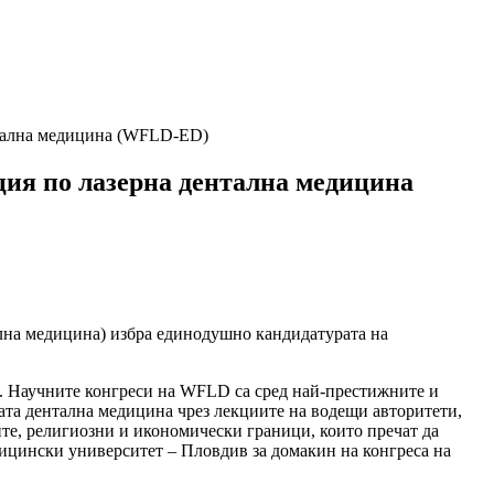
нтална медицина (WFLD-ED)
ия по лазерна дентална медицина
ална медицина) избра единодушно кандидатурата на
та. Научните конгреси на WFLD са сред най-престижните и
ната дентална медицина чрез лекциите на водещи авторитети,
те, религиозни и икономически граници, които пречат да
дицински университет – Пловдив за домакин на конгреса на