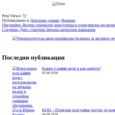
Post Views:
72
Публикувано в
Дентално здраве
,
Новини
Навигация
Предишен:
Водещ гинеколог консултира в пловдивски ин витр
Следващ:
Днес стартира лятната антиспин кампания
Последни публикации
Какво е кафяв шум и как работи?
05.08.2026
КОЦ – Пловдив осигурява достъп до нов
04.08.2026