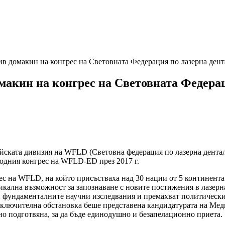
в домакин на конгрес на Световната Федерация по лазерна де
акин на конгрес на Световната Федерац
пейската дивизия на WFLD (Световна федерация по лазерна дент
дния конгрес на WFLD-ED през 2017 г.
грес на WFLD, на който присъстваха над 30 нации от 5 континен
никална възможност за запознаване с новите постижения в лазер
и фундаменталните научни изследвания и премахват политически
 изключителна обстановка беше представена кандидатурата на Ме
о подготвяна, за да бъде единодушно и безапелационно приета.