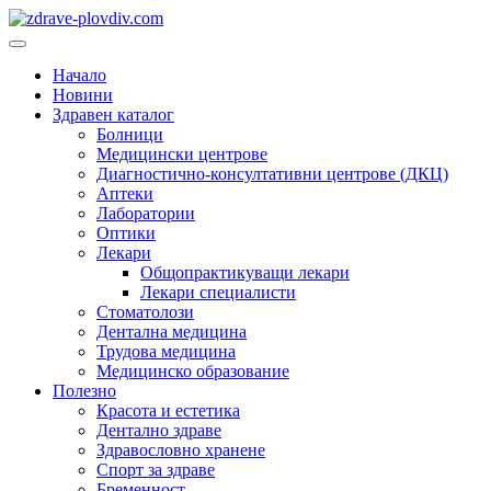
Преминете
към
Основно
съдържанието
меню
Начало
Новини
Здравен каталог
Болници
Медицински центрове
Диагностично-консултативни центрове (ДКЦ)
Аптеки
Лаборатории
Оптики
Лекари
Общопрактикуващи лекари
Лекари специалисти
Стоматолози
Дентална медицина
Трудова медицина
Медицинско образование
Полезно
Красота и естетика
Дентално здраве
Здравословно хранене
Спорт за здраве
Бременност