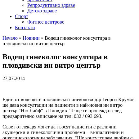
Репродуктивно здраве
Детско здраве
Спорт
Фитнес центрове
Контакти
Начало
»
Новини
»
Водещ гинеколог консултира в
пловдивски ин витро център
Водещ гинеколог консултира в
пловдивски ин витро център
27.07.2014
Един от водещите пловдивски гинеколози д-р Георги Крумов
ще дава консултации на пациенти в най-новия ин витро
център "Ню Лайф" в Пловдив. Те ще се провеждат след
предварително записване на тел: 032 / 693 693.
Съвет от лекаря могат да търсят пациенти с различни
акушерски и гинекологични проблеми – възпалителни и
онкогинекологични заболявания. "Ще консултирам двойки с