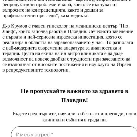
репродуктивни проблеми и хора, които се вълнуват от
въпросите на контрацепцията, както и дошли за
профилактични прегледи", каза медикът.
Д-р Крумов е главен гинеколог на медицински център "Ню
Лайф", който започва работа в Пловдив. Лечебното заведение
е първата и най-сериозна израелска инвестиция, която се
реализира в областта на здравеопазването у нас. То разполага
с най-модерната съвременна апаратура за диагностика и
терапия. Целта на екипа на ин витро клиниката е да даде
възможност на повече двойки с трудности при зачеването да
се възползват от високите постижения и ноу-хауто на Израел
в репродуктивните технологии.
Не пропускайте важното за здравето в
Пловдив!
Бъдете сред първите, научили за безплатни прегледи, нови
клиники и събития в града ни.