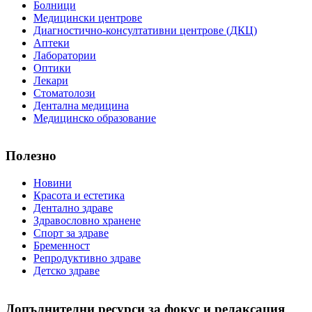
Болници
Медицински центрове
Диагностично-консултативни центрове (ДКЦ)
Аптеки
Лаборатории
Оптики
Лекари
Стоматолози
Дентална медицина
Медицинско образование
Полезно
Новини
Красота и естетика
Дентално здраве
Здравословно хранене
Спорт за здраве
Бременност
Репродуктивно здраве
Детско здраве
Допълнителни ресурси за фокус и релаксация