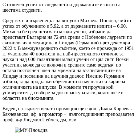
С отличен успех от следването и държавните изпити са
шестима студенти.
Сред тях е и първенецът на випуска Михаела Попова, чийто
успех от обучението е 5,92, а от държавните изпити – 6,00.
Михаела бе сред петимата млади учени, избрани да
представят България на 72-ата среща с Нобелови лауреати по
физиология и медицина в Линдау (Германия) през декември
2022 г. В международното събитие, което се провежда от 1951
г., участваха 40 носители на най-престижното отличие за
наука и над 600 талантливи млади учени от цял свят. Всеки
участник може да се включи в срещите само веднъж, но
остава постоянен член на мрежата на възпитаниците на
Линдау и посланик на научния диалог. Именно Германия
избира, за да продължи обучението и научната си кариера
отличничката на випуска. В момента тя проучва кой
университет да избере за докторантурата си, която ще е в
областта на биохимията.
Водещ на тържествената промоция ще е доц. Диана Карчева-
Бахчеванска, дф, а промотор – дългогодишният преподавател
проф. д-р Людмил Пейчев, дм, мзм.