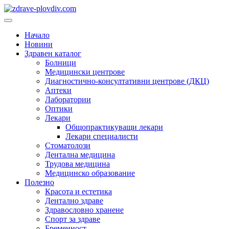
Преминете
към
Основно
съдържанието
меню
Начало
Новини
Здравен каталог
Болници
Медицински центрове
Диагностично-консултативни центрове (ДКЦ)
Аптеки
Лаборатории
Оптики
Лекари
Общопрактикуващи лекари
Лекари специалисти
Стоматолози
Дентална медицина
Трудова медицина
Медицинско образование
Полезно
Красота и естетика
Дентално здраве
Здравословно хранене
Спорт за здраве
Бременност