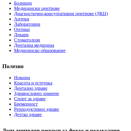
Болници
Медицински центрове
Диагностично-консултативни центрове (ДКЦ)
Аптеки
Лаборатории
Оптики
Лекари
Стоматолози
Дентална медицина
Медицинско образование
Полезно
Новини
Красота и естетика
Дентално здраве
Здравословно хранене
Спорт за здраве
Бременност
Репродуктивно здраве
Детско здраве
Допълнителни ресурси за фокус и релаксация