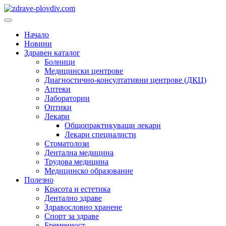
Преминете
към
Основно
съдържанието
меню
Начало
Новини
Здравен каталог
Болници
Медицински центрове
Диагностично-консултативни центрове (ДКЦ)
Аптеки
Лаборатории
Оптики
Лекари
Общопрактикуващи лекари
Лекари специалисти
Стоматолози
Дентална медицина
Трудова медицина
Медицинско образование
Полезно
Красота и естетика
Дентално здраве
Здравословно хранене
Спорт за здраве
Бременност