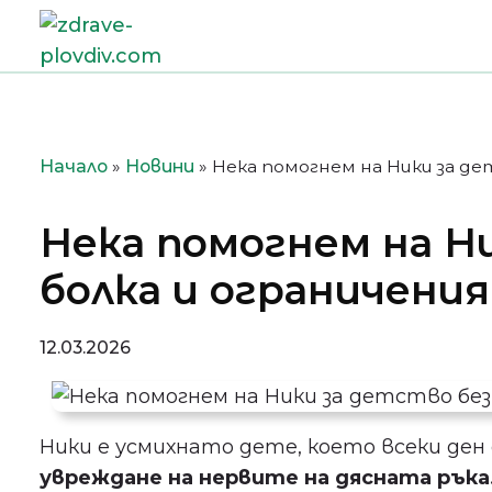
Преминете
към
съдържанието
Начало
»
Новини
»
Нека помогнем на Ники за де
Нека помогнем на Н
болка и ограничения
12.03.2026
Ники е усмихнато дете, което всеки ден
увреждане на нервите на дясната ръка