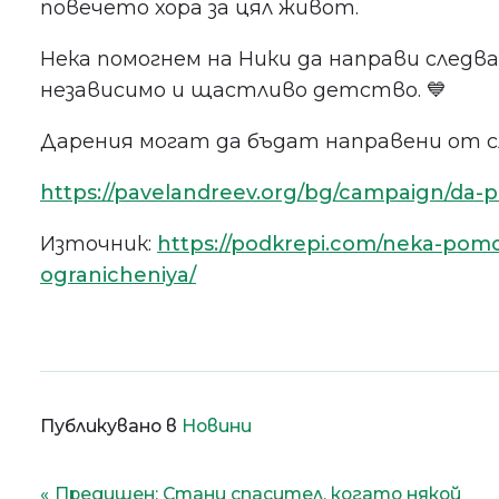
повечето хора за цял живот.
Нека помогнем на Ники да направи следв
независимо и щастливо детство. 💙
Дарения могат да бъдат направени от сл
https://pavelandreev.org/bg/campaign/da
Източник:
https://podkrepi.com/neka-pomo
ogranicheniya/
Публикувано в
Новини
Навигация
Предишен:
Стани спасител, когато някой