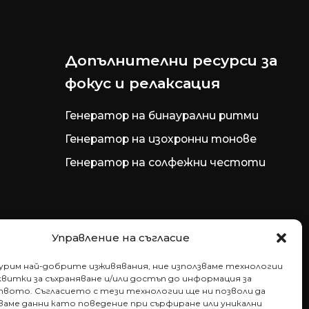
Допълнителни ресурси за
фокус и релаксация
Генератор на бинаурални ритми
Генератор на изохронни тонове
Генератор на солфежни честоти
Управление на съгласие
гурим най-добрите изживявания, ние използваме технологии
витки за съхраняване и/или достъп до информация за
вото. Съгласието с тези технологии ще ни позволи да
аме данни като поведение при сърфиране или уникални