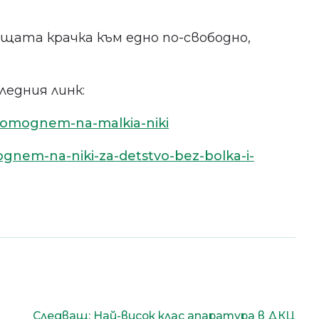
ащата крачка към едно по-свободно,
едния линк:
-pomognem-na-malkia-niki
gnem-na-niki-za-detstvo-bez-bolka-i-
Следващ:
Най-висок клас апаратура в ДКЦ