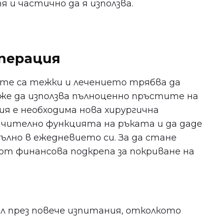
я и частично да я използва.
операция
те са тежки и лечението трябва да
оже да използва пълноценно пръстите на
ия е необходима нова хирургична
ачително функцията на ръката и да даде
ълно в ежедневието си. За да стане
от финансова подкрепа за покриване на
ал през повече изпитания, отколкото