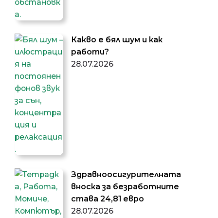
Какво е бял шум и как
работи?
28.07.2026
Здравноосигурителната
вноска за безработните
става 24,81 евро
28.07.2026