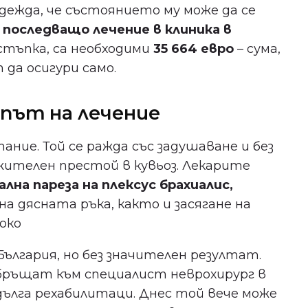
дежда, че състоянието му може да се
 последващо лечение в клиника в
стъпка, са необходими
35 664 евро
– сума,
да осигури само.
 път на лечение
ние. Той се ражда със задушаване и без
жителен престой в кувьоз. Лекарите
лна пареза на плексус брахиалис,
на дясната ръка, както и засягане на
 око
ългария, но без значителен резултат.
бръщат към специалист неврохирург в
 дълга рехабилитаци. Днес той вече може