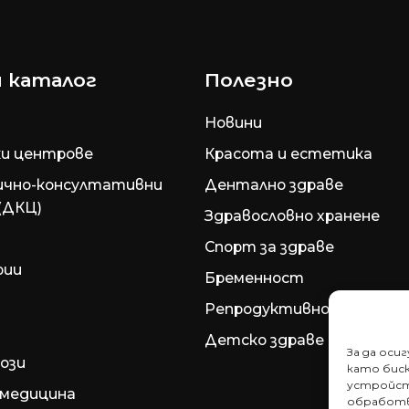
 каталог
Полезно
Новини
и центрове
Красота и естетика
ично-консултативни
Дентално здраве
(ДКЦ)
Здравословно хранене
Спорт за здраве
рии
Бременност
Репродуктивно здраве
Детско здраве
За да оси
ози
като биск
устройст
медицина
обработв