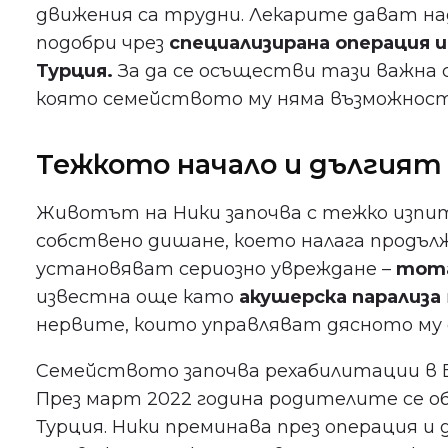
движения са трудни. Лекарите дават на
подобри чрез
специализирана операция и
Турция.
За да се осъществи тази важна 
която семейството му няма възможност 
Тежкото начало и дългият
Животът на Ники започва с тежко изпита
собствено дишане, което налага продъл
установяват сериозно увреждане –
тота
известна още като
акушерска парализа
нервите, които управляват дясното му
Семейството започва рехабилитации в Б
През март 2022 година родителите се о
Турция. Ники преминава през операция и