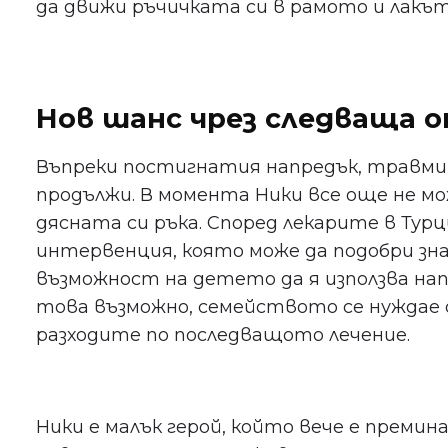
да движи ръчичката си в рамото и лакът
Нов шанс чрез следваща 
Въпреки постигнатия напредък, травми
продължи. В момента Ники все още не м
дясната си ръка. Според лекарите в Турц
интервенция, която може да подобри зн
възможност на детето да я използва нап
това възможно, семейството се нуждае 
разходите по последващото лечение.
Ники е малък герой, който вече е премин