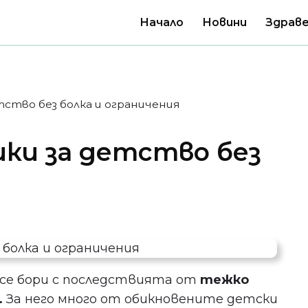
Начало
Новини
Здраве
тство без болка и ограничения
ики за детство без
 се бори с последствията от
тежко
.
За него много от обикновените детски